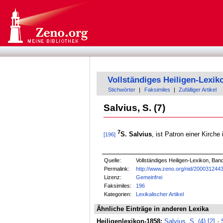
Vollständiges Heiligen-Lexik
Stichwörter
|
Faksimiles
|
Zufälliger Artikel
Salvius, S. (7)
7
S. Salvius
, ist Patron einer Kirch
[196]
Quelle:
Vollständiges Heiligen-Lexikon, Ban
Permalink:
http://www.zeno.org/nid/200031244
Lizenz:
Gemeinfrei
Faksimiles:
196
Kategorien:
Lexikalischer Artikel
Ähnliche Einträge in anderen Lexika
Heiligenlexikon-1858:
Salvius, S. (4) [2]
·