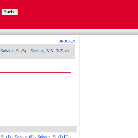
DRUCKEN
Salvius, S. (6)
|
Salvius, S.S. (2-3) >>
 S. (1)
·
Salvius (8)
·
Salvius, S. (1) [2]
·