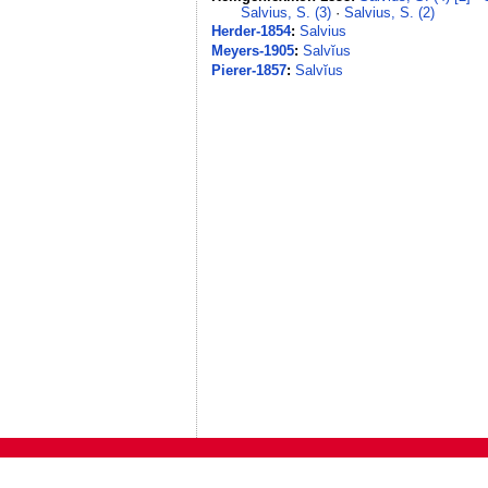
Salvius, S. (3)
·
Salvius, S. (2)
Herder-1854
:
Salvius
Meyers-1905
:
Salvĭus
Pierer-1857
:
Salvĭus