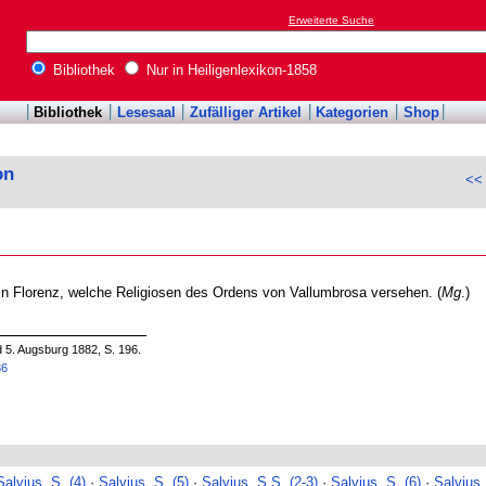
Erweiterte Suche
Bibliothek
Nur in Heiligenlexikon-1858
Bibliothek
Lesesaal
Zufälliger Artikel
Kategorien
Shop
on
<< 
e in Florenz, welche Religiosen des Ordens von Vallumbrosa versehen. (
Mg
.)
d 5. Augsburg 1882, S. 196.
36
Salvius, S. (4)
·
Salvius, S. (5)
·
Salvius, S.S. (2-3)
·
Salvius, S. (6)
·
Salvius,