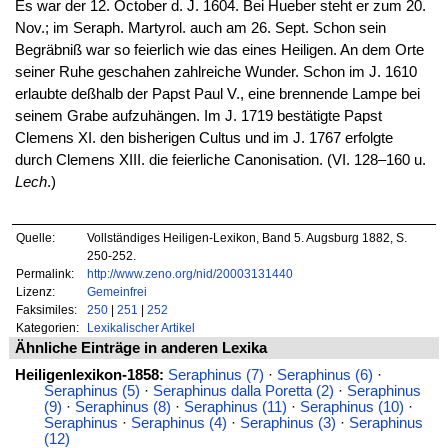
Es war der 12. October d. J. 1604. Bei Hueber steht er zum 20.
Nov.; im Seraph. Martyrol. auch am 26. Sept. Schon sein
Begräbniß war so feierlich wie das eines Heiligen. An dem Orte
seiner Ruhe geschahen zahlreiche Wunder. Schon im J. 1610
erlaubte deßhalb der Papst Paul V., eine brennende Lampe bei
seinem Grabe aufzuhängen. Im J. 1719 bestätigte Papst
Clemens XI. den bisherigen Cultus und im J. 1767 erfolgte
durch Clemens XIII. die feierliche Canonisation. (VI. 128–160 u.
Lech
.)
Quelle:
Vollständiges Heiligen-Lexikon, Band 5. Augsburg 1882, S.
250-252.
Permalink:
http://www.zeno.org/nid/20003131440
Lizenz:
Gemeinfrei
Faksimiles:
250
|
251
|
252
Kategorien:
Lexikalischer Artikel
Ähnliche Einträge in anderen Lexika
Heiligenlexikon-1858:
Seraphinus (7)
·
Seraphinus (6)
·
Seraphinus (5)
·
Seraphinus dalla Poretta (2)
·
Seraphinus
(9)
·
Seraphinus (8)
·
Seraphinus (11)
·
Seraphinus (10)
·
Seraphinus
·
Seraphinus (4)
·
Seraphinus (3)
·
Seraphinus
(12)