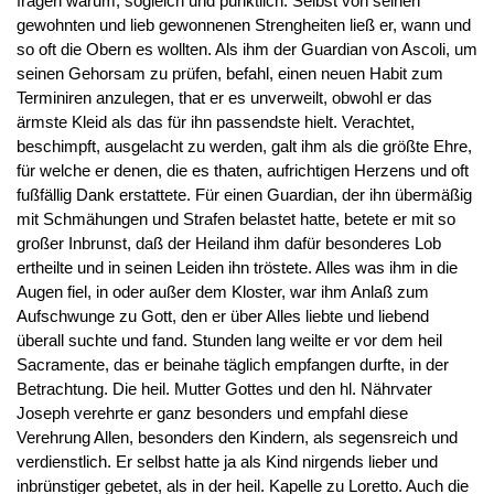
fragen warum, sogleich und pünktlich. Selbst von seinen
gewohnten und lieb gewonnenen Strengheiten ließ er, wann und
so oft die Obern es wollten. Als ihm der Guardian von Ascoli, um
seinen Gehorsam zu prüfen, befahl, einen neuen Habit zum
Terminiren anzulegen, that er es unverweilt, obwohl er das
ärmste Kleid als das für ihn passendste hielt. Verachtet,
beschimpft, ausgelacht zu werden, galt ihm als die größte Ehre,
für welche er denen, die es thaten, aufrichtigen Herzens und oft
fußfällig Dank erstattete. Für einen Guardian, der ihn übermäßig
mit Schmähungen und Strafen belastet hatte, betete er mit so
großer Inbrunst, daß der Heiland ihm dafür besonderes Lob
ertheilte und in seinen Leiden ihn tröstete. Alles was ihm in die
Augen fiel, in oder außer dem Kloster, war ihm Anlaß zum
Aufschwunge zu Gott, den er über Alles liebte und liebend
überall suchte und fand. Stunden lang weilte er vor dem heil
Sacramente, das er beinahe täglich empfangen durfte, in der
Betrachtung. Die heil. Mutter Gottes und den hl. Nährvater
Joseph verehrte er ganz besonders und empfahl diese
Verehrung Allen, besonders den Kindern, als segensreich und
verdienstlich. Er selbst hatte ja als Kind nirgends lieber und
inbrünstiger gebetet, als in der heil. Kapelle zu Loretto. Auch die