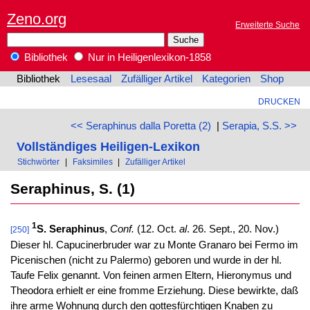
Zeno.org
Erweiterte Suche
Bibliothek
Nur in Heiligenlexikon-1858
Bibliothek
Lesesaal
Zufälliger Artikel
Kategorien
Shop
DRUCKEN
<< Seraphinus dalla Poretta (2)
|
Serapia, S.S. >>
Vollständiges Heiligen-Lexikon
Stichwörter
|
Faksimiles
|
Zufälliger Artikel
Seraphinus, S. (1)
1
S. Seraphinus
,
Conf.
(12. Oct.
al
. 26. Sept., 20. Nov.)
[250]
Dieser hl. Capucinerbruder war zu Monte Granaro bei Fermo im
Picenischen (nicht zu Palermo) geboren und wurde in der hl.
Taufe Felix genannt. Von feinen armen Eltern, Hieronymus und
Theodora erhielt er eine fromme Erziehung. Diese bewirkte, daß
ihre arme Wohnung durch den gottesfürchtigen Knaben zu