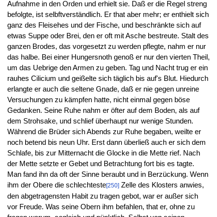
Aufnahme in den Orden und erhielt sie. Daß er die Regel streng
befolgte, ist selbftverständlich. Er that aber mehr; er enthielt sich
ganz des Fleisehes und der Fische, und beschränkte sich auf
etwas Suppe oder Brei, den er oft mit Asche bestreute. Stalt des
ganzen Brodes, das vorgesetzt zu werden pflegte, nahm er nur
das halbe. Bei einer Hungersnoth genoß er nur den vierten Theil,
um das Uebrige den Armen zu geben. Tag und Nacht trug er ein
rauhes Cilicium und geißelte sich täglich bis auf's Blut. Hiedurch
erlangte er auch die seltene Gnade, daß er nie gegen unreine
Versuchungen zu kämpfen hatte, nicht einmal gegen böse
Gedanken. Seine Ruhe nahm er öfter auf dem Boden, als auf
dem Strohsake, und schlief überhaupt nur wenige Stunden.
Während die Brüder sich Abends zur Ruhe begaben, weilte er
noch betend bis neun Uhr. Erst dann überließ auch er sich dem
Schlafe, bis zur Mitternacht die Glocke in die Mette rief. Nach
der Mette setzte er Gebet und Betrachtung fort bis es tagte.
Man fand ihn da oft der Sinne beraubt und in Berzückung. Wenn
ihm der Obere die schlechteste
Zelle des Klosters anwies,
[250]
den abgetragensten Habit zu tragen gebot, war er außer sich
vor Freude. Was seine Obern ihm befahlen, that er, ohne zu