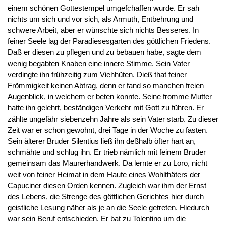
einem schönen Gottestempel umgefchaffen wurde. Er sah
nichts um sich und vor sich, als Armuth, Entbehrung und
schwere Arbeit, aber er wünschte sich nichts Besseres. In
feiner Seele lag der Paradiesesgarten des göttlichen Friedens.
Daß er diesen zu pflegen und zu bebauen habe, sagte dem
wenig begabten Knaben eine innere Stimme. Sein Vater
verdingte ihn frühzeitig zum Viehhüten. Dieß that feiner
Frömmigkeit keinen Abtrag, denn er fand so manchen freien
Augenblick, in welchem er beten konnte. Seine fromme Mutter
hatte ihn gelehrt, beständigen Verkehr mit Gott zu führen. Er
zählte ungefähr siebenzehn Jahre als sein Vater starb. Zu dieser
Zeit war er schon gewohnt, drei Tage in der Woche zu fasten.
Sein älterer Bruder Silentius ließ ihn deßhalb öfter hart an,
schmähte und schlug ihn. Er trieb nämlich mit feinem Bruder
gemeinsam das Maurerhandwerk. Da lernte er zu Loro, nicht
weit von feiner Heimat in dem Haufe eines Wohlthäters der
Capuciner diesen Orden kennen. Zugleich war ihm der Ernst
des Lebens, die Strenge des göttlichen Gerichtes hier durch
geistliche Lesung näher als je an die Seele getreten. Hiedurch
war sein Beruf entschieden. Er bat zu Tolentino um die