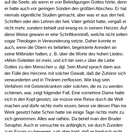
auf die Seele, als wenn er von Beleidigungen Gottes hörte, denn
er hatte auch vor geringen Sünden den größten Abscheu. Er hat
niemals eigentliche Studien gemacht, aber was er aus den heil.
Schriften oder den Lehren der heil. Väter gehört hatte, vergaß er
nicht mehr, sondern behielt und erwog es in seinem Herzen. Auf
diese Weise gewann er eine Schriftkenntniß, welche nicht selten
sogar Theologen in Verwunderung setzte. Daher konnte er
auch, wenn die Obern es befahlen, begeisterte Anreden an
seine Mitbrüder halten; z. B. über die Worte des hohen Liedes:
»Mein Geliebter ist mein, und ich bin sein,« über die Liebe
Gottes zu den Menschen u. dgl. Sein Mund sprach dann aus
der Fülle des Herzens mit solcher Gewalt, daß die Zuhörer sich
verwunderten und in Thränen zerflossen. Wie klug sein
Verfahren mit Geisteskranken oder solchen, die es zu werden
schienen, war, zeigt folgender Fall. Eine vornehme Dame hatte
sich in den Kopf gesetzt, sie müsse eine Reise durch die Welt
machen und dürfe nichts mehr essen, bevor sie diesen Plan ins
Werk gesetzt habe Schon hatte sie einige Tage nichts mehr zu
sich genommen. Alles war rathlos. Da berief man den Bruder
Seraphin. Auch er versuchte es anfänglich, sie durch Zureden
zum Essen zu bewegen, sah aber bald, daß er hiedurch nicht