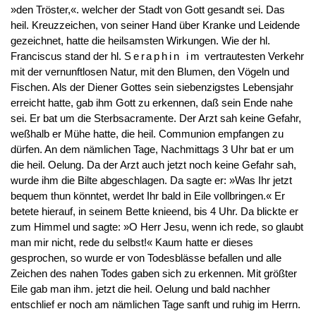
»den Tröster,«. welcher der Stadt von Gott gesandt sei. Das
heil. Kreuzzeichen, von seiner Hand über Kranke und Leidende
gezeichnet, hatte die heilsamsten Wirkungen. Wie der hl.
Franciscus stand der hl.
Seraphin im
vertrautesten Verkehr
mit der vernunftlosen Natur, mit den Blumen, den Vögeln und
Fischen. Als der Diener Gottes sein siebenzigstes Lebensjahr
erreicht hatte, gab ihm Gott zu erkennen, daß sein Ende nahe
sei. Er bat um die Sterbsacramente. Der Arzt sah keine Gefahr,
weßhalb er Mühe hatte, die heil. Communion empfangen zu
dürfen. An dem nämlichen Tage, Nachmittags 3 Uhr bat er um
die heil. Oelung. Da der Arzt auch jetzt noch keine Gefahr sah,
wurde ihm die Bilte abgeschlagen. Da sagte er: »Was Ihr jetzt
bequem thun könntet, werdet Ihr bald in Eile vollbringen.« Er
betete hierauf, in seinem Bette knieend, bis 4 Uhr. Da blickte er
zum Himmel und sagte: »O Herr Jesu, wenn ich rede, so glaubt
man mir nicht, rede du selbst!« Kaum hatte er dieses
gesprochen, so wurde er von Todesblässe befallen und alle
Zeichen des nahen Todes gaben sich zu erkennen. Mit größter
Eile gab man ihm. jetzt die heil. Oelung und bald nachher
entschlief er noch am nämlichen Tage sanft und ruhig im Herrn.