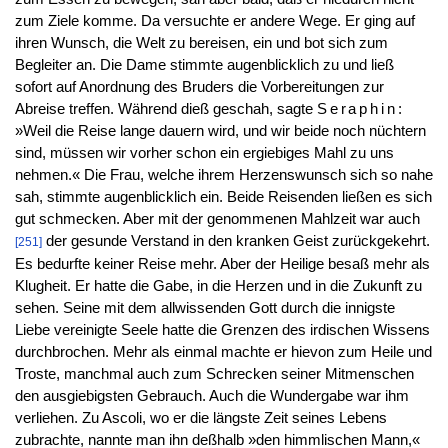
zum Ziele komme. Da versuchte er andere Wege. Er ging auf
ihren Wunsch, die Welt zu bereisen, ein und bot sich zum
Begleiter an. Die Dame stimmte augenblicklich zu und ließ
sofort auf Anordnung des Bruders die Vorbereitungen zur
Abreise treffen. Während dieß geschah, sagte
Seraphin
:
»Weil die Reise lange dauern wird, und wir beide noch nüchtern
sind, müssen wir vorher schon ein ergiebiges Mahl zu uns
nehmen.« Die Frau, welche ihrem Herzenswunsch sich so nahe
sah, stimmte augenblicklich ein. Beide Reisenden ließen es sich
gut schmecken. Aber mit der genommenen Mahlzeit war auch
der gesunde Verstand in den kranken Geist zurückgekehrt.
[251]
Es bedurfte keiner Reise mehr. Aber der Heilige besaß mehr als
Klugheit. Er hatte die Gabe, in die Herzen und in die Zukunft zu
sehen. Seine mit dem allwissenden Gott durch die innigste
Liebe vereinigte Seele hatte die Grenzen des irdischen Wissens
durchbrochen. Mehr als einmal machte er hievon zum Heile und
Troste, manchmal auch zum Schrecken seiner Mitmenschen
den ausgiebigsten Gebrauch. Auch die Wundergabe war ihm
verliehen. Zu Ascoli, wo er die längste Zeit seines Lebens
zubrachte, nannte man ihn deßhalb »den himmlischen Mann,«