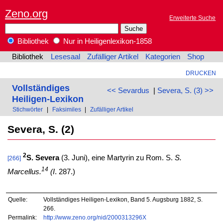
Zeno.org
Erweiterte Suche
Bibliothek
Nur in Heiligenlexikon-1858
Bibliothek
Lesesaal
Zufälliger Artikel
Kategorien
Shop
DRUCKEN
Vollständiges
<< Sevardus
|
Severa, S. (3) >>
Heiligen-Lexikon
Stichwörter
|
Faksimiles
|
Zufälliger Artikel
Severa, S. (2)
2
S. Severa
(3. Juni), eine Martyrin zu Rom. S.
S.
[266]
14
Marcellus.
(I
. 287.)
Quelle:
Vollständiges Heiligen-Lexikon, Band 5. Augsburg 1882, S.
266.
Permalink:
http://www.zeno.org/nid/2000313296X