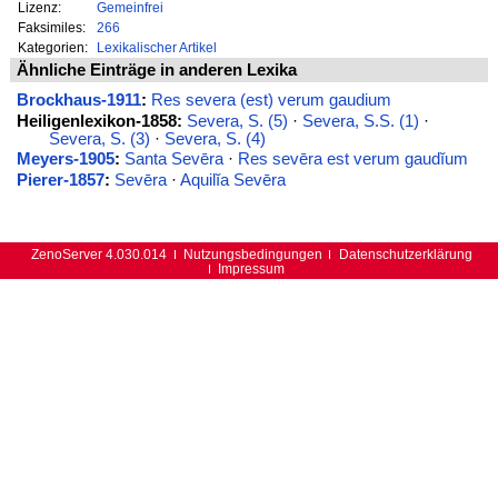
Lizenz:
Gemeinfrei
Faksimiles:
266
Kategorien:
Lexikalischer Artikel
Ähnliche Einträge in anderen Lexika
Brockhaus-1911
:
Res severa (est) verum gaudium
Heiligenlexikon-1858:
Severa, S. (5)
·
Severa, S.S. (1)
·
Severa, S. (3)
·
Severa, S. (4)
Meyers-1905
:
Santa Sevēra
·
Res sevēra est verum gaudĭum
Pierer-1857
:
Sevēra
·
Aquilĭa Sevēra
ZenoServer 4.030.014
Nutzungsbedingungen
Datenschutzerklärung
Impressum