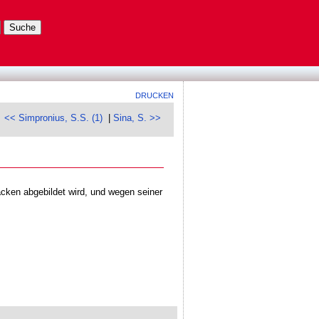
DRUCKEN
<< Simpronius, S.S. (1)
|
Sina, S. >>
acken abgebildet wird, und wegen seiner