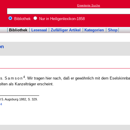
Erweiterte Suche
Bibliothek
Nur in Heiligenlexikon-1858
Bibliothek
Lesesaal
Zufälliger Artikel
Kategorien
Shop
on
4
 s.
Samson
. Wir tragen hier nach, daß er gewöhnlich mit dem Eselskinnb
selten als Kanzelträger erscheint.
d 5. Augsburg 1882, S. 329.
24