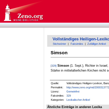
Vollständiges Heiligen-Lexik
Stichwörter
|
Faksimiles
|
Zufälliger Artikel
Simson
Simson
(1. Sept.), Richter in Israel,
[329]
Stärke in mittelalterlichen Kirchen nicht 
Quelle:
Vollständiges Heiligen-Lexikon, Ban
Permalink:
http://www.zeno.org/nid/200031377
Lizenz:
Gemeinfrei
Faksimiles:
329
Kategorien:
Lexikalischer Artikel
Ähnliche Einträge in anderen Lexika