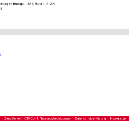
iburg im Breisgau 1854, Band 1, S. 204.
68
t
ZenoServer 4.030.014
Nutzungsbedingungen
Datenschutzerklärung
Impressum