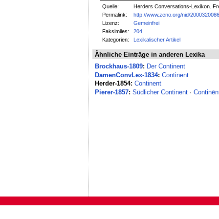
Quelle:
Herders Conversations-Lexikon. Fre
Permalink:
http://www.zeno.org/nid/200032008
Lizenz:
Gemeinfrei
Faksimiles:
204
Kategorien:
Lexikalischer Artikel
Ähnliche Einträge in anderen Lexika
Brockhaus-1809
:
Der Continent
DamenConvLex-1834
:
Continent
Herder-1854:
Continent
Pierer-1857
:
Südlicher Continent
·
Continēn