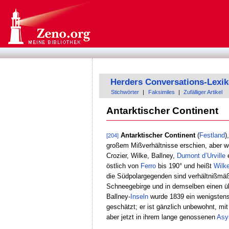
Herders Conversations-Lexi
Stichwörter
|
Faksimiles
|
Zufälliger Artikel
Antarktischer Continent
Antarktischer Continent
(
Festland
)
[204]
großem Mißverhältnisse erschien, aber 
Crozier, Wilke, Ballney,
Dumont dʼUrville
östlich von
Ferro
bis 190° und heißt
Wilk
die Südpolargegenden sind verhältnißmäßi
Schneegebirge und in demselben einen ü
Ballney-
Inseln
wurde 1839 ein wenigstens
geschätzt; er ist gänzlich unbewohnt, m
aber jetzt in ihrem lange genossenen
Asy