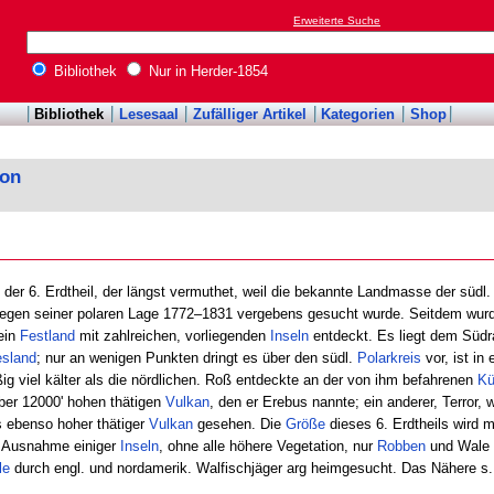
Erweiterte Suche
Bibliothek
Nur in Herder-1854
Bibliothek
Lesesaal
Zufälliger Artikel
Kategorien
Shop
kon
, der 6. Erdtheil, der längst vermuthet, weil die bekannte Landmasse der südl
wegen seiner polaren Lage 1772–1831 vergebens gesucht wurde. Seitdem wur
ein
Festland
mit zahlreichen, vorliegenden
Inseln
entdeckt. Es liegt dem Süd
esland
; nur an wenigen Punkten dringt es über den südl.
Polarkreis
vor, ist i
g viel kälter als die nördlichen. Roß entdeckte an der von ihm befahrenen
Kü
ber 12000' hohen thätigen
Vulkan
, den er Erebus nannte; ein anderer, Terror, 
 ebenso hoher thätiger
Vulkan
gesehen. Die
Größe
dieses 6. Erdtheils wird 
it Ausnahme einiger
Inseln
, ohne alle höhere Vegetation, nur
Robben
und Wale 
le
durch engl. und nordamerik. Walfischjäger arg heimgesucht. Das Nähere s