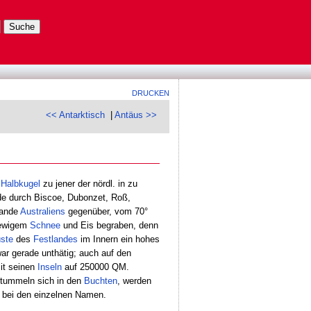
DRUCKEN
<< Antarktisch
|
Antäus >>
.
Halbkugel
zu jener der nördl. in zu
de durch Biscoe, Dubonzet, Roß,
rande
Australiens
gegenüber, vom 70°
n ewigem
Schnee
und Eis begraben, denn
ste
des
Festlandes
im Innern ein hohes
war gerade unthätig; auch auf den
mit seinen
Inseln
auf 250000 QM.
tummeln sich in den
Buchten
, werden
. bei den einzelnen Namen.