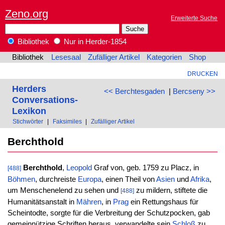
Zeno.org
Erweiterte Suche
Bibliothek
Nur in Herder-1854
Bibliothek
Lesesaal
Zufälliger Artikel
Kategorien
Shop
DRUCKEN
Herders
<< Berchtesgaden
|
Bercseny >>
Conversations-
Lexikon
Stichwörter
|
Faksimiles
|
Zufälliger Artikel
Berchthold
Berchthold
,
Leopold
Graf von, geb. 1759 zu Placz, in
[488]
Böhmen
, durchreiste
Europa
, einen Theil von
Asien
und
Afrika
,
um Menschenelend zu sehen und
zu mildern, stiftete die
[488]
Humanitätsanstalt in
Mähren
, in
Prag
ein Rettungshaus für
Scheintodte, sorgte für die Verbreitung der Schutzpocken, gab
gemeinnützige Schriften heraus, verwandelte sein
Schloß
zu