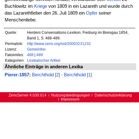
Buchlowitz im
Kriege
von 1809 in ein Lazareth und wurde durch
das Lazarethfieber den 26. Juli 1809 ein
Opfer
seiner
Menschenliebe.
Quelle:
Herders Conversations-Lexikon. Freiburg im Breisgau 1854,
Band 1, S. 488-489.
Permalink:
http://www.zeno.org/nid/20003231232
Lizenz:
Gemeinfrei
Faksimiles:
488
|
489
Kategorien:
Lexikalischer Artikel
Ähnliche Einträge in anderen Lexika
Pierer-1857
:
Berchthold [2]
·
Berchthold [1]
ZenoServer 4.030.014
Nutzungsbedingungen
Datenschutzerklärung
Impressum