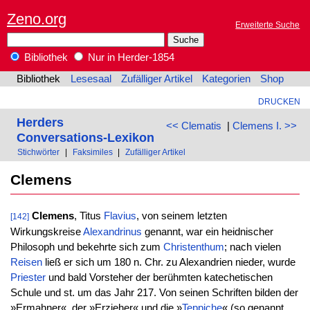
Zeno.org
Erweiterte Suche
Bibliothek
Nur in Herder-1854
Bibliothek
Lesesaal
Zufälliger Artikel
Kategorien
Shop
DRUCKEN
Herders
<< Clematis
|
Clemens I. >>
Conversations-Lexikon
Stichwörter
|
Faksimiles
|
Zufälliger Artikel
Clemens
Clemens
, Titus
Flavius
, von seinem letzten
[142]
Wirkungskreise
Alexandrinus
genannt, war ein heidnischer
Philosoph und bekehrte sich zum
Christenthum
; nach vielen
Reisen
ließ er sich um 180 n. Chr. zu Alexandrien nieder, wurde
Priester
und bald Vorsteher der berühmten katechetischen
Schule und st. um das Jahr 217. Von seinen Schriften bilden der
»Ermahner«, der »Erzieher« und die »
Teppiche
« (so genannt