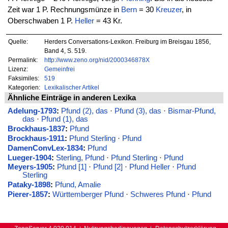
Zeit war 1 P. Rechnungsmünze in
Bern
= 30
Kreuzer
, in
Oberschwaben 1 P.
Heller
= 43 Kr.
Quelle:
Herders Conversations-Lexikon. Freiburg im Breisgau 1856,
Band 4, S. 519.
Permalink:
http://www.zeno.org/nid/2000346878X
Lizenz:
Gemeinfrei
Faksimiles:
519
Kategorien:
Lexikalischer Artikel
Ähnliche Einträge in anderen Lexika
Adelung-1793
:
Pfund (2), das
·
Pfund (3), das
·
Bismar-Pfund,
das
·
Pfund (1), das
Brockhaus-1837
:
Pfund
Brockhaus-1911
:
Pfund Sterling
·
Pfund
DamenConvLex-1834
:
Pfund
Lueger-1904
:
Sterling, Pfund
·
Pfund Sterling
·
Pfund
Meyers-1905
:
Pfund [1]
·
Pfund [2]
·
Pfund Heller
·
Pfund
Sterling
Pataky-1898
:
Pfund, Amalie
Pierer-1857
:
Württemberger Pfund
·
Schweres Pfund
·
Pfund