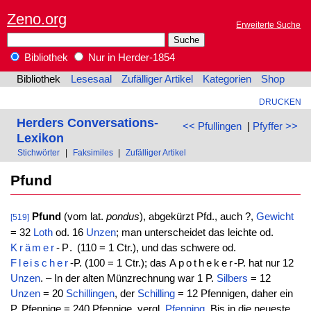
Zeno.org
Erweiterte Suche
Bibliothek
Nur in Herder-1854
Bibliothek
Lesesaal
Zufälliger Artikel
Kategorien
Shop
DRUCKEN
Herders Conversations-
<< Pfullingen
|
Pfyffer >>
Lexikon
Stichwörter
|
Faksimiles
|
Zufälliger Artikel
Pfund
Pfund
(vom lat.
pondus
), abgekürzt Pfd., auch ?,
Gewicht
[519]
= 32
Loth
od. 16
Unzen
; man unterscheidet das leichte od.
Krämer
-P.
(110 = 1 Ctr.), und das schwere od.
Fleischer
-P. (100 = 1 Ctr.); das
Apotheker
-P. hat nur 12
Unzen
. – In der alten Münzrechnung war 1 P.
Silbers
= 12
Unzen
= 20
Schillingen
, der
Schilling
= 12 Pfennigen, daher ein
P. Pfennige = 240 Pfennige, vergl.
Pfenning
. Bis in die neueste