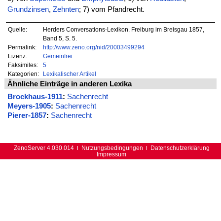
Grundzinsen
,
Zehnten
; 7) vom Pfandrecht.
Quelle:
Herders Conversations-Lexikon. Freiburg im Breisgau 1857,
Band 5, S. 5.
Permalink:
http://www.zeno.org/nid/20003499294
Lizenz:
Gemeinfrei
Faksimiles:
5
Kategorien:
Lexikalischer Artikel
Ähnliche Einträge in anderen Lexika
Brockhaus-1911
:
Sachenrecht
Meyers-1905
:
Sachenrecht
Pierer-1857
:
Sachenrecht
ZenoServer 4.030.014
Nutzungsbedingungen
Datenschutzerklärung
Impressum