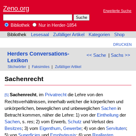
Zeno.org
Erweiterte Suche
Bibliothek
Nur in Herder-1854
Bibliothek
Lesesaal
Zufälliger Artikel
Kategorien
Shop
DRUCKEN
Herders Conversations-
<< Sache
|
Sachs >>
Lexikon
Stichwörter
|
Faksimiles
|
Zufälliger Artikel
Sachenrecht
Sachenrecht
, im
Privatrecht
die Lehre von den
[5]
Rechtsverhältnissen, innerhalb welcher die körperlichen und
unkörperlichen, beweglichen und unbeweglichen
Sachen
in
Betracht kommen, näher die Lehre: 1) von der
Eintheilung
der
Sachen
, s.
res
; 2) vom Erwerb,
Schutz
und Verlust des
Besitzes
; 3) vom
Eigenthum
,
Gewerbe
; 4) von den
Servituten
;
5) von
Superficies
und
Emphyteusis
; 6) von
Reallasten
,