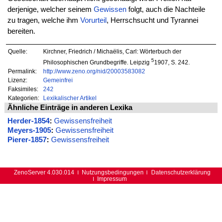
derjenige, welcher seinem
Gewissen
folgt, auch die Nachteile
zu tragen, welche ihm
Vorurteil
, Herrschsucht und Tyrannei
bereiten.
Quelle:
Kirchner, Friedrich / Michaëlis, Carl: Wörterbuch der
5
Philosophischen Grundbegriffe. Leipzig
1907, S. 242.
Permalink:
http://www.zeno.org/nid/20003583082
Lizenz:
Gemeinfrei
Faksimiles:
242
Kategorien:
Lexikalischer Artikel
Ähnliche Einträge in anderen Lexika
Herder-1854
:
Gewissensfreiheit
Meyers-1905
:
Gewissensfreiheit
Pierer-1857
:
Gewissensfreiheit
ZenoServer 4.030.014
Nutzungsbedingungen
Datenschutzerklärung
Impressum