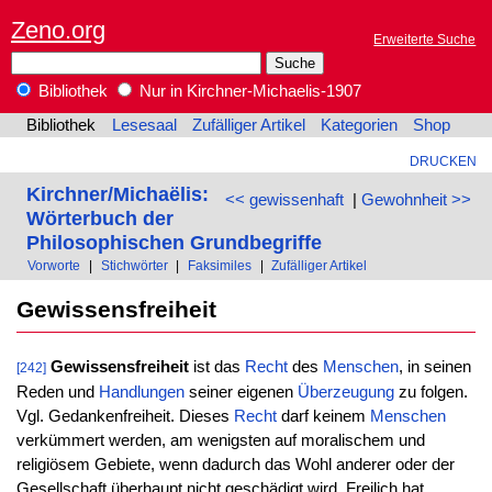
Zeno.org
Erweiterte Suche
Bibliothek
Nur in Kirchner-Michaelis-1907
Bibliothek
Lesesaal
Zufälliger Artikel
Kategorien
Shop
DRUCKEN
Kirchner/Michaëlis:
<< gewissenhaft
|
Gewohnheit >>
Wörterbuch der
Philosophischen Grundbegriffe
Vorworte
|
Stichwörter
|
Faksimiles
|
Zufälliger Artikel
Gewissensfreiheit
Gewissensfreiheit
ist das
Recht
des
Menschen
, in seinen
[242]
Reden und
Handlungen
seiner eigenen
Überzeugung
zu folgen.
Vgl. Gedankenfreiheit. Dieses
Recht
darf keinem
Menschen
verkümmert werden, am wenigsten auf moralischem und
religiösem Gebiete, wenn dadurch das Wohl anderer oder der
Gesellschaft überhaupt nicht geschädigt wird. Freilich hat