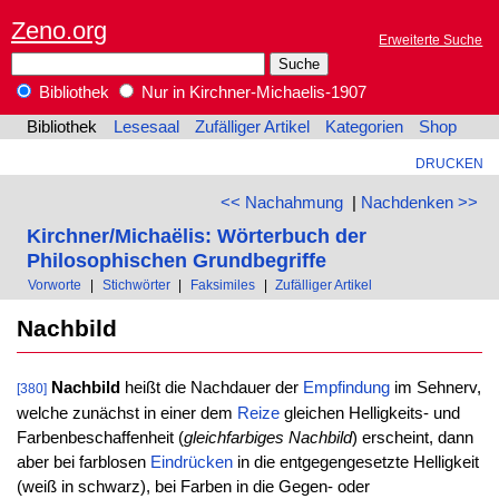
Zeno.org
Erweiterte Suche
Bibliothek
Nur in Kirchner-Michaelis-1907
Bibliothek
Lesesaal
Zufälliger Artikel
Kategorien
Shop
DRUCKEN
<< Nachahmung
|
Nachdenken >>
Kirchner/Michaëlis: Wörterbuch der
Philosophischen Grundbegriffe
Vorworte
|
Stichwörter
|
Faksimiles
|
Zufälliger Artikel
Nachbild
Nachbild
heißt die Nachdauer der
Empfindung
im Sehnerv,
[380]
welche zunächst in einer dem
Reize
gleichen Helligkeits- und
Farbenbeschaffenheit (
gleichfarbiges Nachbild
) erscheint, dann
aber bei farblosen
Eindrücken
in die entgegengesetzte Helligkeit
(weiß in schwarz), bei Farben in die Gegen- oder