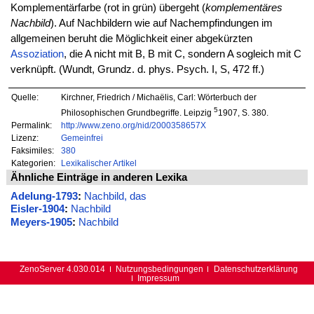
Komplementärfarbe (rot in grün) übergeht (
komplementäres
Nachbild
). Auf Nachbildern wie auf Nachempfindungen im
allgemeinen beruht die Möglichkeit einer abgekürzten
Assoziation
, die A nicht mit B, B mit C, sondern A sogleich mit C
verknüpft. (Wundt, Grundz. d. phys. Psych. I, S, 472 ff.)
Quelle:
Kirchner, Friedrich / Michaëlis, Carl: Wörterbuch der
5
Philosophischen Grundbegriffe. Leipzig
1907, S. 380.
Permalink:
http://www.zeno.org/nid/2000358657X
Lizenz:
Gemeinfrei
Faksimiles:
380
Kategorien:
Lexikalischer Artikel
Ähnliche Einträge in anderen Lexika
Adelung-1793
:
Nachbild, das
Eisler-1904
:
Nachbild
Meyers-1905
:
Nachbild
ZenoServer 4.030.014
Nutzungsbedingungen
Datenschutzerklärung
Impressum