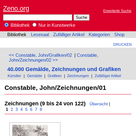
Zeno.org
Erweiterte Suche
Bibliothek
Nur in Kunstwerke
Bibliothek
Lesesaal
Zufälliger Artikel
Kategorien
Shop
DRUCKEN
<< Constable, John/Grafiken/02
|
Constable,
John/Zeichnungen/02 >>
40.000 Gemälde, Zeichnungen und Grafiken
Künstler
|
Gemälde
|
Grafiken
|
Zeichnungen
|
Zufälliger Artikel
Constable, John/Zeichnungen/01
Zeichnungen (9 bis 24 von 122)
Übersicht
|
1
2
3
4
5
6
7
8