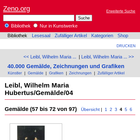
Zeno.org
Erweiterte Suche
Bibliothek
Nur in Kunstwerke
Bibliothek
Lesesaal
Zufälliger Artikel
Kategorien
Shop
DRUCKEN
<< Leibl, Wilhelm Maria ...
|
Leibl, Wilhelm Maria ... >>
40.000 Gemälde, Zeichnungen und Grafiken
Künstler
|
Gemälde
|
Grafiken
|
Zeichnungen
|
Zufälliger Artikel
Leibl, Wilhelm Maria
Hubertus/Gemälde/04
Gemälde (57 bis 72 von 97)
Übersicht
|
1
2
3
4
5
6