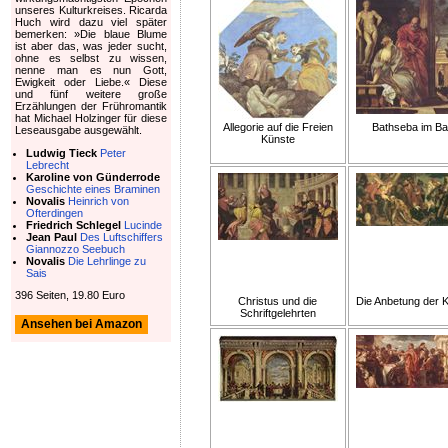
unseres Kulturkreises. Ricarda
Huch wird dazu viel später
bemerken: »Die blaue Blume
ist aber das, was jeder sucht,
ohne es selbst zu wissen,
nenne man es nun Gott,
Ewigkeit oder Liebe.« Diese
und fünf weitere große
Erzählungen der Frühromantik
hat Michael Holzinger für diese
Allegorie auf die Freien
Bathseba im B
Leseausgabe ausgewählt.
Künste
Ludwig Tieck
Peter
Lebrecht
Karoline von Günderrode
Geschichte eines Braminen
Novalis
Heinrich von
Ofterdingen
Friedrich Schlegel
Lucinde
Jean Paul
Des Luftschiffers
Giannozzo Seebuch
Novalis
Die Lehrlinge zu
Sais
396 Seiten, 19.80 Euro
Christus und die
Die Anbetung der 
Schriftgelehrten
Ansehen bei Amazon