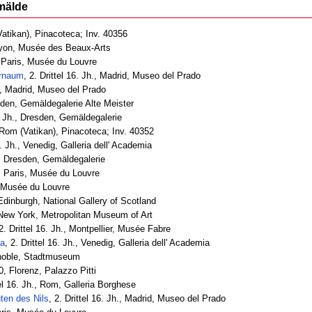
mälde
atikan), Pinacoteca; Inv. 40356
, Lyon, Musée des Beaux-Arts
., Paris, Musée du Louvre
ernaum
, 2. Drittel 16. Jh., Madrid, Museo del Prado
, Madrid, Museo del Prado
sden, Gemäldegalerie Alte Meister
6. Jh., Dresden, Gemäldegalerie
Rom (Vatikan), Pinacoteca; Inv. 40352
6. Jh., Venedig, Galleria dell' Academia
h., Dresden, Gemäldegalerie
h., Paris, Musée du Louvre
s, Musée du Louvre
, Edinburgh, National Gallery of Scotland
., New York, Metropolitan Museum of Art
 2. Drittel 16. Jh., Montpellier, Musée Fabre
na
, 2. Drittel 16. Jh., Venedig, Galleria dell' Academia
renoble, Stadtmuseum
, Florenz, Palazzo Pitti
tel 16. Jh., Rom, Galleria Borghese
ten des Nils
, 2. Drittel 16. Jh., Madrid, Museo del Prado