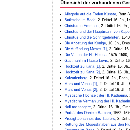
Übersicht der vorhandenen Ge
Allegorie auf die Freien Künste
, Rom (V
Bathseba im Bade
, 2. Drittel 16. Jh.
Christus in Emmaus
, 2. Drittel 16. Jh
Christus und der Hauptmann von Kap
Christus und die Schriftgelehrten
, 1548
Die Anbetung der Könige
, 16. Jh., Dre
Die Auffindung Moses [1]
, 2. Drittel 1
Die Vision der Hl. Helena
, 1575–1580, 
Gastmahl im Hause Levis
, 2. Drittel 1
Hochzeit zu Kana [1]
, 2. Drittel 16. J
Hochzeit zu Kana [2]
, 2. Drittel 16. J
Kalvarienberg
, 2. Drittel 16. Jh., Pari
Mars und Venus [1]
, 2. Drittel 16. Jh.
Mars und Venus [2]
, 2. Drittel 16. Jh
Mystische Hochzeit der Hl. Katharina
,
Mystische Vermählung der Hl. Kathari
Noli me tangere
, 2. Drittel 16. Jh., G
Porträt des Daniele Barbaro
, 1562–1570
Predigt Johannes des Täufers
, 2. Drit
Rettung des Mosesknaben aus den Flu