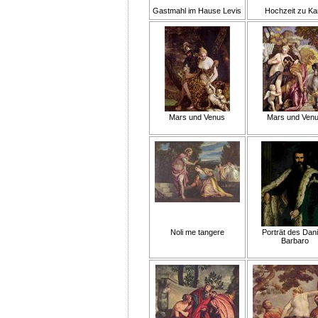
Gastmahl im Hause Levis
Hochzeit zu Ka
Mars und Venus
Mars und Ven
Noli me tangere
Porträt des Dani
Barbaro