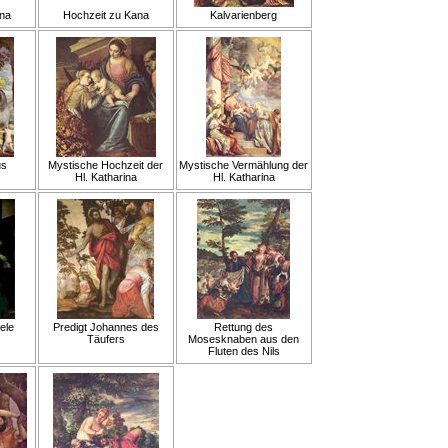
na
Hochzeit zu Kana
Kalvarienberg
us
Mystische Hochzeit der
Mystische Vermählung der
Hl. Katharina
Hl. Katharina
ele
Predigt Johannes des
Rettung des
Täufers
Mosesknaben aus den
Fluten des Nils