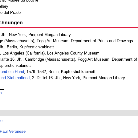
 Paris, Musée du Louvre
llery
o del Prado
ichnungen
6. Jh., New York, Pierpont Morgan Library
ridge (Massachusetts), Fogg Art Museum, Department of Prints and Drawings
Jh., Berlin, Kupferstichkabinett
h., Los Angeles (California), Los Angeles County Museum
 Hälfte 16. Jh., Cambridge (Massachusetts), Fogg Art Museum, Department of
upferstichkabinett
n und ein Hund
, 1579–1582, Berlin, Kupferstichkabinett
 und Stab haltend
, 2. Drittel 16. Jh., New York, Pierpont Morgan Library
07
se
Paul Veronēse