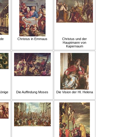
ade
Christus in Emmaus
Christus und der
Hauptmann von
Kapernaum
Könige
Die Auffindung Moses
Die Vision der Hl. Helena