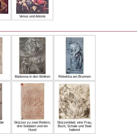
Venus und Adonis
Madonna in den Wolken
Rebekka am Brunnen
die
Skizzen zu zwei Reitern,
Skizzenblatt: eine Frau,
drei Soldaten und ein
Buch, Schale und Stab
Hund
haltend