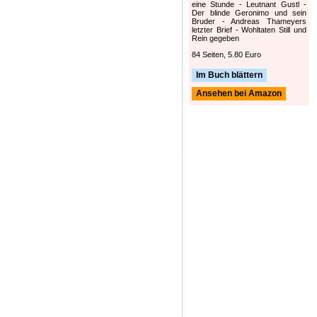
eine Stunde - Leutnant Gustl -
Der blinde Geronimo und sein
Bruder - Andreas Thameyers
letzter Brief - Wohltaten Still und
Rein gegeben
84 Seiten, 5.80 Euro
Im Buch blättern
Ansehen bei Amazon