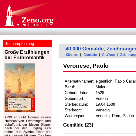
Buchempfehlung
40.000 Gemälde, Zeichnunge
Große Erzählungen
Künstler
|
Gemälde
|
Grafiken
|
Zeichnung
der Frühromantik
Veronese, Paolo
Alternativnamen:
eigentlich: Paolo Caliar
Beruf:
Maler
Geburtsdatum:
1528
Geburtsort:
Verona
Sterbedatum:
19.04.1588
Sterbeort:
Venedig
Wirkungsort:
Venedig, Rom, Padua
1799 schreibt Novalis seinen
Heinrich von Ofterdingen und
Gemälde (23)
schafft mit der blauen Blume,
nach der der Jüngling sich
sehnt, das Symbol einer der
wirkungsmächtigsten Epochen