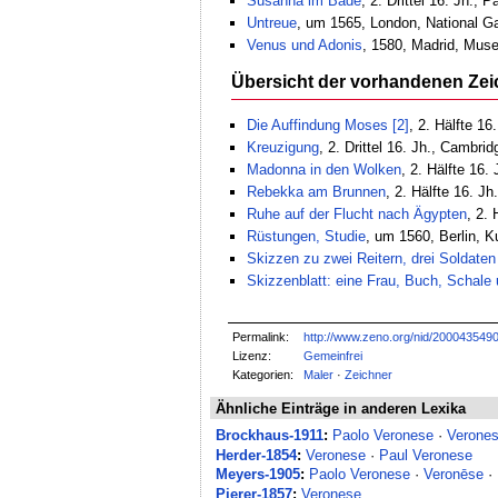
Susanna im Bade
, 2. Drittel 16. Jh.,
Untreue
, um 1565, London, National Ga
Venus und Adonis
, 1580, Madrid, Muse
Übersicht der vorhandenen Ze
Die Auffindung Moses [2]
, 2. Hälfte 1
Kreuzigung
, 2. Drittel 16. Jh., Camb
Madonna in den Wolken
, 2. Hälfte 16. 
Rebekka am Brunnen
, 2. Hälfte 16. J
Ruhe auf der Flucht nach Ägypten
, 2.
Rüstungen, Studie
, um 1560, Berlin, K
Skizzen zu zwei Reitern, drei Soldate
Skizzenblatt: eine Frau, Buch, Schale
Permalink:
http://www.zeno.org/nid/200043549
Lizenz:
Gemeinfrei
Kategorien:
Maler
·
Zeichner
Ähnliche Einträge in anderen Lexika
Brockhaus-1911
:
Paolo Veronese
·
Verone
Herder-1854
:
Veronese
·
Paul Veronese
Meyers-1905
:
Paolo Veronese
·
Veronēse
·
Pierer-1857
:
Veronese