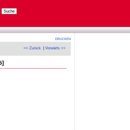
DRUCKEN
<< Zurück
|
Vorwärts >>
5]