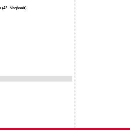
n (43. Maqâmât)