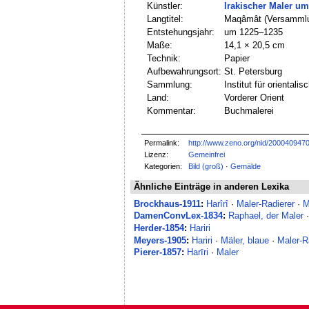
Künstler:
Irakischer Maler um
Langtitel:
Maqâmât (Versammlung
Entstehungsjahr:
um 1225–1235
Maße:
14,1 × 20,5 cm
Technik:
Papier
Aufbewahrungsort:
St. Petersburg
Sammlung:
Institut für oriental
Land:
Vorderer Orient
Kommentar:
Buchmalerei
Permalink:
http://www.zeno.org/nid/200040947
Lizenz:
Gemeinfrei
Kategorien:
Bild (groß)
·
Gemälde
Ähnliche Einträge in anderen Lexika
Brockhaus-1911
:
Harîrî
·
Maler-Radierer
·
M
DamenConvLex-1834
:
Raphael, der Maler
Herder-1854
:
Hariri
Meyers-1905
:
Hariri
·
Mäler, blaue
·
Maler-R
Pierer-1857
:
Harīri
·
Maler