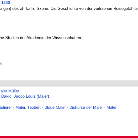
 1230
en) des al-Harîrî, Szene: Die Geschichte von der verlorenen Reisegefährti
ische Studien der Akademie der Wissenschaften
00
aler Müller
·
David, Jacob Louis (Maler)
adierer
·
Maler, Teobert
·
Blaue Mäler
·
Diskurse der Maler
·
Maler