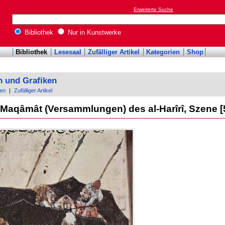
Erweiterte Suche
Bibliothek
Nur in Kunstwerke
Bibliothek
Lesesaal
Zufälliger Artikel
Kategorien
Shop
n und Grafiken
en
|
Zufälliger Artikel
 Maqâmât (Versammlungen) des al-Harîrî, Szene [