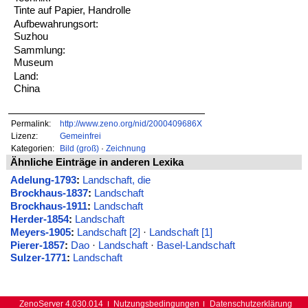
Tinte auf Papier, Handrolle
Aufbewahrungsort:
Suzhou
Sammlung:
Museum
Land:
China
Permalink:
http://www.zeno.org/nid/2000409686X
Lizenz:
Gemeinfrei
Kategorien:
Bild (groß)
·
Zeichnung
Ähnliche Einträge in anderen Lexika
Adelung-1793
:
Landschaft, die
Brockhaus-1837
:
Landschaft
Brockhaus-1911
:
Landschaft
Herder-1854
:
Landschaft
Meyers-1905
:
Landschaft [2]
·
Landschaft [1]
Pierer-1857
:
Dao
·
Landschaft
·
Basel-Landschaft
Sulzer-1771
:
Landschaft
ZenoServer 4.030.014
Nutzungsbedingungen
Datenschutzerklärung