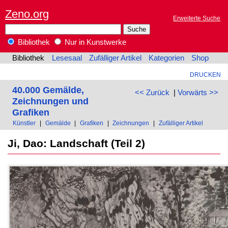
Zeno.org
Erweiterte Suche
Bibliothek
Nur in Kunstwerke
Bibliothek
Lesesaal
Zufälliger Artikel
Kategorien
Shop
DRUCKEN
40.000 Gemälde,
<< Zurück
|
Vorwärts >>
Zeichnungen und
Grafiken
Künstler
|
Gemälde
|
Grafiken
|
Zeichnungen
|
Zufälliger Artikel
Ji, Dao: Landschaft (Teil 2)