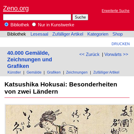
Zeno.org
Erweiterte Suche
Bibliothek
Nur in Kunstwerke
Bibliothek
Lesesaal
Zufälliger Artikel
Kategorien
Shop
DRUCKEN
40.000 Gemälde,
<< Zurück
|
Vorwärts >>
Zeichnungen und
Grafiken
Künstler
|
Gemälde
|
Grafiken
|
Zeichnungen
|
Zufälliger Artikel
Katsushika Hokusai: Besonderheiten
von zwei Ländern