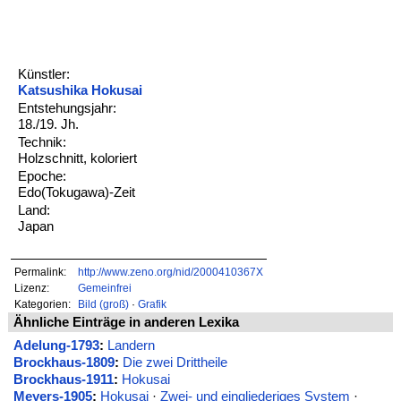
Künstler:
Katsushika Hokusai
Entstehungsjahr:
18./19. Jh.
Technik:
Holzschnitt, koloriert
Epoche:
Edo(Tokugawa)-Zeit
Land:
Japan
Permalink:
http://www.zeno.org/nid/2000410367X
Lizenz:
Gemeinfrei
Kategorien:
Bild (groß)
·
Grafik
Ähnliche Einträge in anderen Lexika
Adelung-1793
:
Landern
Brockhaus-1809
:
Die zwei Drittheile
Brockhaus-1911
:
Hokusai
Meyers-1905
:
Hokusai
·
Zwei- und eingliederiges System
·