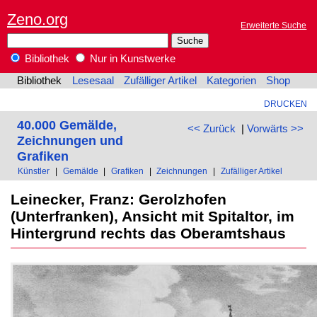
Zeno.org
Erweiterte Suche
Bibliothek
Nur in Kunstwerke
Bibliothek
Lesesaal
Zufälliger Artikel
Kategorien
Shop
DRUCKEN
40.000 Gemälde,
<< Zurück
|
Vorwärts >>
Zeichnungen und
Grafiken
Künstler
|
Gemälde
|
Grafiken
|
Zeichnungen
|
Zufälliger Artikel
Leinecker, Franz: Gerolzhofen
(Unterfranken), Ansicht mit Spitaltor, im
Hintergrund rechts das Oberamtshaus