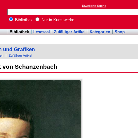
Erweiterte Suche
Bibliothek
Nur in Kunstwerke
Bibliothek
Lesesaal
Zufälliger Artikel
Kategorien
Shop
n und Grafiken
en
|
Zufälliger Artikel
st von Schanzenbach