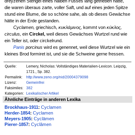
dreyzehen Stengel eines halben Fusses lang getrieben hatte,
die waren überaus zarte, voller Saft, und auf eines jeden Spitze
stund eine Blume, die so schöne sahe, als ob dieses Gewächse
hätte in der Erde gestanden.
Cyclamen,
griechisch,
κυκλάμινος,
kommt von
κύκλος,
circulus,
ein
Circkel,
weil dieses Gewächses Wurtzel rund wie
ein Teller ist, oder circkelrund.
Panis
porcinus
wird es genennet, weil diese Wurtzel wie ein
kleines Brod formiret ist, und sie die Schweine gerne fressen.
Quelle:
Lemery, Nicholas: Vollständiges Materialien-Lexicon. Leipzig,
1721., Sp. 382.
Permalink:
http://www.zeno.org/nid/20004379098
Lizenz:
Gemeinfrei
Faksimiles:
382
Kategorien:
Lexikalischer Artikel
Ähnliche Einträge in anderen Lexika
Brockhaus-1911
:
Cyclamen
Herder-1854
:
Cyclamen
Meyers-1905
:
Cyclāmen
Pierer-1857
:
Cyclămen