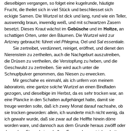
dieselbigen vergangen, so folget eine kugelrunde, häutigte
Frucht, die theilet sich in viel Stück und beschliesset sich
eckigte Samen. Die Wurtzel ist dick und lang, rund wie ein Teller,
auswendig braun, inwendig weiß, und mit schwartzen Zasern
besetzt. Dieses Kraut wächst im
Gebüsche
und im
Holtze,
an
schattigen Orten, unter den Bäumen. Die Wurtzel wird zur
Artzney gebraucht: führet viel
Phlegma,
Oel und
Sal essentiale.
Sie zertreibet, verdünnert, reiniget, eröffnet, und dienet den
Nierenstein zu zertheilen, auch die Nachgeburt auszutreiben,
die Drüsen zu vertheilen, die Verstopfung zu heben, und die
Geschwulst zu zertreiben. Sie wird auch unter die
Schnupfpulver genommen, das Niesen zu erwecken.
Mir geschahe es einmahl, als ich unfern von meinem
laboratorio,
eine gantze solche Wurtzel an einen Bindfaden
gezogen, und dieselbige im Herbst, da es sehr trocken war, an
eine Plancke in den Schatten aufgehänget hatte, damit sie
treuge werden solte, daß ich zwey Monat darauf nachsahe, ob
sie trocken geworden: allein, ich wunderte mich nicht wenig, da
ich gewahr wurde, daß sie zwar auf die Helffte hinein dörre
worden ware, und dannoch aus dem Grunde heraus zwölff oder