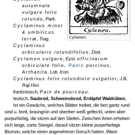
autumnale
vulgare folio
rotundo
, Park.
Cyclaminus minor
& umbilicus
Cyclamen.
terræ
, Trag.
Cyclaminus
orbicularis rotundifolius
, Dod.
Cyclamen vulgare
, Eyst.
officinarum
orbiculate folio,
Panis
porcinus,
Arthanita
, Lob. Icon.
Cyclaminus folio rotundiore vulgatior
, J.B.
Raji Hist.
frantzösisch,
Pain de pourceau.
teutsch,
Saubrod, Schweinsbrod, Erdäpfel Waldrüben.
Ist ein Gewächs, welches Blätter treibet, die fast gantz rund
sind u. breit, braungrün und obenher weiß gefleckt, unten aber
purpurfarbig, die sitzen auf den Stielen. Zwischen ihnen erheben
sich lange, zarte Stengel, darauf sitzen kleine purperfarbige
Blumen, welche einen angenehmen Geruch haben. Wann