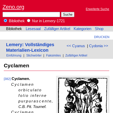
Zeno.org
Erweiterte Suche
Bibliothek
Nur in Lemery-1721
Bibliothek
Lesesaal
Zufälliger Artikel
Kategorien
Shop
DRUCKEN
Lemery: Vollständiges
<< Cyanus
|
Cydonia >>
Materialien-Lexicon
Einführung
|
Stichwörter
|
Faksimiles
|
Zufälliger Artikel
Cyclamen
Cyclamen.
[382]
Cyclamen
orbiculato
folio inferne
purpurascente
,
C.B. Pit. Tournef.
Cyclamen