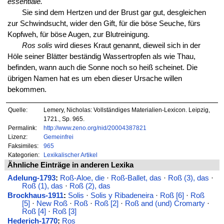
essentiale.
Sie sind dem Hertzen und der Brust gar gut, desgleichen
zur Schwindsucht, wider den Gift, für die böse Seuche, fürs
Kopfweh, für böse Augen, zur Blutreinigung.
Ros solis
wird dieses Kraut genannt, dieweil sich in der
Höle seiner Blätter beständig Wassertropfen als wie Thau,
befinden, wann auch die Sonne noch so heiß scheinet. Die
übrigen Namen hat es um eben dieser Ursache willen
bekommen.
Quelle:
Lemery, Nicholas: Vollständiges Materialien-Lexicon. Leipzig,
1721., Sp. 965.
Permalink:
http://www.zeno.org/nid/20004387821
Lizenz:
Gemeinfrei
Faksimiles:
965
Kategorien:
Lexikalischer Artikel
Ähnliche Einträge in anderen Lexika
Adelung-1793
:
Roß-Aloe, die
·
Roß-Ballet, das
·
Roß (3), das
·
Roß (1), das
·
Roß (2), das
Brockhaus-1911
:
Solis
·
Solis y Ribadeneira
·
Roß [6]
·
Roß
[5]
·
New Roß
·
Roß
·
Roß [2]
·
Roß and (und) Cromarty
·
Roß [4]
·
Roß [3]
Hederich-1770
:
Ros