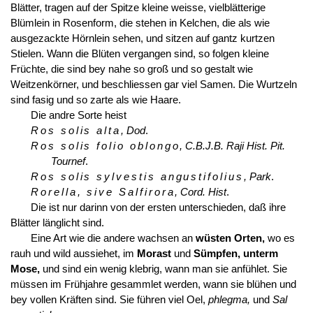
Blätter, tragen auf der Spitze kleine weisse, vielblätterige
Blümlein in Rosenform, die stehen in Kelchen, die als wie
ausgezackte Hörnlein sehen, und sitzen auf gantz kurtzen
Stielen. Wann die Blüten vergangen sind, so folgen kleine
Früchte, die sind bey nahe so groß und so gestalt wie
Weitzenkörner, und beschliessen gar viel Samen. Die Wurtzeln
sind fasig und so zarte als wie Haare.
Die andre Sorte heist
Ros solis alta
, Dod
.
Ros solis folio oblongo
, C.B.J.B. Raji Hist. Pit.
Tournef
.
Ros solis sylvestis angustifolius
, Park
.
Rorella, sive Salfirora
, Cord. Hist
.
Die ist nur darinn von der ersten unterschieden, daß ihre
Blätter länglicht sind.
Eine Art wie die andere wachsen an
wüsten Orten,
wo es
rauh und wild aussiehet, im
Morast
und
Sümpfen, unterm
Mose,
und sind ein wenig klebrig, wann man sie anfühlet. Sie
müssen im Frühjahre gesammlet werden, wann sie blühen und
bey vollen Kräften sind. Sie führen viel Oel,
phlegma,
und
Sal