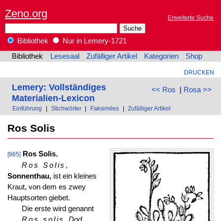
Zeno.org
Erweiterte Suche
Bibliothek
Nur in Lemery-1721
Bibliothek
Lesesaal
Zufälliger Artikel
Kategorien
Shop
DRUCKEN
Lemery: Vollständiges
<< Ros
|
Rosa >>
Materialien-Lexicon
Einführung
|
Stichwörter
|
Faksimiles
|
Zufälliger Artikel
Ros Solis
Ros Solis.
[965]
Ros Solis
,
Sonnenthau,
ist ein kleines
Kraut, von dem es zwey
Hauptsorten giebet.
Die erste wird genannt
Ros solis
, Dod
.