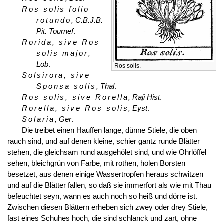
Ros solis folio
rotundo
, C.B.J.B.
Pit. Tournef
.
Rorida, sive Ros
solis major
,
Lob
.
Ros solis.
Solsirora, sive
Sponsa solis
, Thal
.
Ros solis, sive Rorella
, Raji Hist
.
Rorella, sive Ros solis
, Eyst
.
Solaria
, Ger
.
Die treibet einen Hauffen lange, dünne Stiele, die oben
rauch sind, und auf denen kleine, schier gantz runde Blätter
stehen, die gleichsam rund ausgehölet sind, und wie Ohrlöffel
sehen, bleichgrün von Farbe, mit rothen, holen Borsten
besetzet, aus denen einige Wassertropfen heraus schwitzen
und auf die Blätter fallen, so daß sie immerfort als wie mit Thau
befeuchtet seyn, wann es auch noch so heiß und dörre ist.
Zwischen diesen Blättern erheben sich zwey oder drey Stiele,
fast eines Schuhes hoch, die sind schlanck und zart, ohne