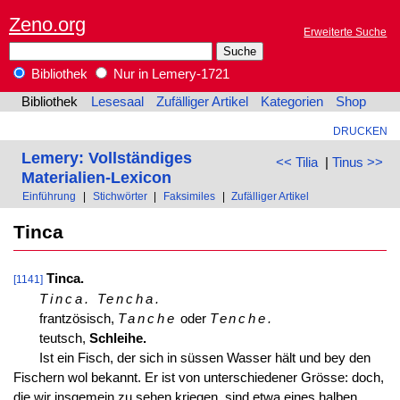
Zeno.org
Erweiterte Suche
Bibliothek
Nur in Lemery-1721
Bibliothek
Lesesaal
Zufälliger Artikel
Kategorien
Shop
DRUCKEN
Lemery: Vollständiges
<< Tilia
|
Tinus >>
Materialien-Lexicon
Einführung
|
Stichwörter
|
Faksimiles
|
Zufälliger Artikel
Tinca
Tinca.
[1141]
Tinca. Tencha.
frantzösisch,
Tanche
oder
Tenche.
teutsch,
Schleihe.
Ist ein Fisch, der sich in süssen Wasser hält und bey den
Fischern wol bekannt. Er ist von unterschiedener Grösse: doch,
die wir insgemein zu sehen kriegen, sind etwa eines halben