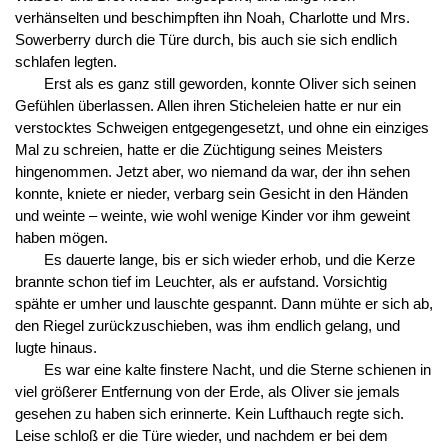
verhänselten und beschimpften ihn Noah, Charlotte und Mrs.
Sowerberry durch die Türe durch, bis auch sie sich endlich
schlafen legten.
Erst als es ganz still geworden, konnte Oliver sich seinen
Gefühlen überlassen. Allen ihren Sticheleien hatte er nur ein
verstocktes Schweigen entgegengesetzt, und ohne ein einziges
Mal zu schreien, hatte er die Züchtigung seines Meisters
hingenommen. Jetzt aber, wo niemand da war, der ihn sehen
konnte, kniete er nieder, verbarg sein Gesicht in den Händen
und weinte – weinte, wie wohl wenige Kinder vor ihm geweint
haben mögen.
Es dauerte lange, bis er sich wieder erhob, und die Kerze
brannte schon tief im Leuchter, als er aufstand. Vorsichtig
spähte er umher und lauschte gespannt. Dann mühte er sich ab,
den Riegel zurückzuschieben, was ihm endlich gelang, und
lugte hinaus.
Es war eine kalte finstere Nacht, und die Sterne schienen in
viel größerer Entfernung von der Erde, als Oliver sie jemals
gesehen zu haben sich erinnerte. Kein Lufthauch regte sich.
Leise schloß er die Türe wieder, und nachdem er bei dem