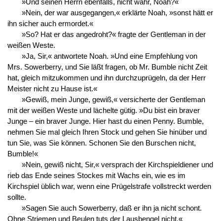
»Und seinen Herrn ebenfalls, nicht wahr, Noah?«
»Nein, der war ausgegangen,« erklärte Noah, »sonst hätt er
ihn sicher auch ermordet.«
»So? Hat er das angedroht?« fragte der Gentleman in der
weißen Weste.
»Ja, Sir,« antwortete Noah. »Und eine Empfehlung von
Mrs. Sowerberry, und Sie läßt fragen, ob Mr. Bumble nicht Zeit
hat, gleich mitzukommen und ihn durchzuprügeln, da der Herr
Meister nicht zu Hause ist.«
»Gewiß, mein Junge, gewiß,« versicherte der Gentleman
mit der weißen Weste und lächelte gütig. »Du bist ein braver
Junge – ein braver Junge. Hier hast du einen Penny. Bumble,
nehmen Sie mal gleich Ihren Stock und gehen Sie hinüber und
tun Sie, was Sie können. Schonen Sie den Burschen nicht,
Bumble!«
»Nein, gewiß nicht, Sir,« versprach der Kirchspieldiener und
rieb das Ende seines Stockes mit Wachs ein, wie es im
Kirchspiel üblich war, wenn eine Prügelstrafe vollstreckt werden
sollte.
»Sagen Sie auch Sowerberry, daß er ihn ja nicht schont.
Ohne Striemen und Beulen tuts der Lausbengel nicht,«