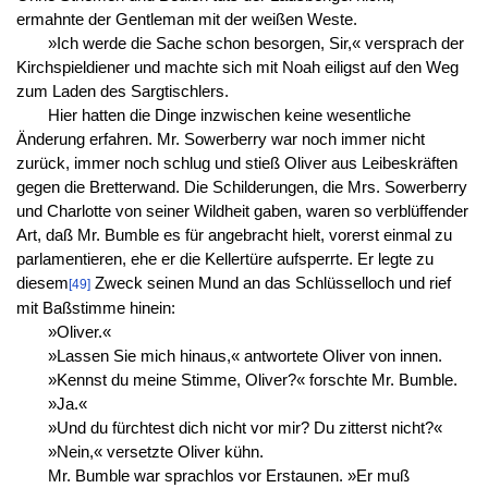
ermahnte der Gentleman mit der weißen Weste.
»Ich werde die Sache schon besorgen, Sir,« versprach der
Kirchspieldiener und machte sich mit Noah eiligst auf den Weg
zum Laden des Sargtischlers.
Hier hatten die Dinge inzwischen keine wesentliche
Änderung erfahren. Mr. Sowerberry war noch immer nicht
zurück, immer noch schlug und stieß Oliver aus Leibeskräften
gegen die Bretterwand. Die Schilderungen, die Mrs. Sowerberry
und Charlotte von seiner Wildheit gaben, waren so verblüffender
Art, daß Mr. Bumble es für angebracht hielt, vorerst einmal zu
parlamentieren, ehe er die Kellertüre aufsperrte. Er legte zu
diesem
Zweck seinen Mund an das Schlüsselloch und rief
[49]
mit Baßstimme hinein:
»Oliver.«
»Lassen Sie mich hinaus,« antwortete Oliver von innen.
»Kennst du meine Stimme, Oliver?« forschte Mr. Bumble.
»Ja.«
»Und du fürchtest dich nicht vor mir? Du zitterst nicht?«
»Nein,« versetzte Oliver kühn.
Mr. Bumble war sprachlos vor Erstaunen. »Er muß