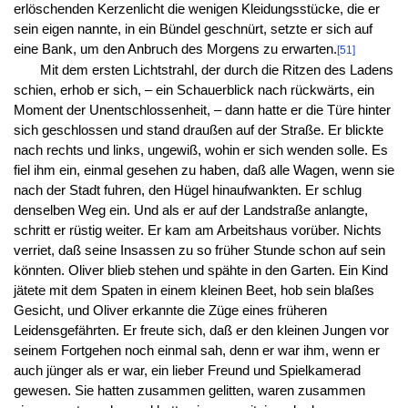
erlöschenden Kerzenlicht die wenigen Kleidungsstücke, die er
sein eigen nannte, in ein Bündel geschnürt, setzte er sich auf
eine Bank, um den Anbruch des Morgens zu erwarten.
[51]
Mit dem ersten Lichtstrahl, der durch die Ritzen des Ladens
schien, erhob er sich, – ein Schauerblick nach rückwärts, ein
Moment der Unentschlossenheit, – dann hatte er die Türe hinter
sich geschlossen und stand draußen auf der Straße. Er blickte
nach rechts und links, ungewiß, wohin er sich wenden solle. Es
fiel ihm ein, einmal gesehen zu haben, daß alle Wagen, wenn sie
nach der Stadt fuhren, den Hügel hinaufwankten. Er schlug
denselben Weg ein. Und als er auf der Landstraße anlangte,
schritt er rüstig weiter. Er kam am Arbeitshaus vorüber. Nichts
verriet, daß seine Insassen zu so früher Stunde schon auf sein
könnten. Oliver blieb stehen und spähte in den Garten. Ein Kind
jätete mit dem Spaten in einem kleinen Beet, hob sein blaßes
Gesicht, und Oliver erkannte die Züge eines früheren
Leidensgefährten. Er freute sich, daß er den kleinen Jungen vor
seinem Fortgehen noch einmal sah, denn er war ihm, wenn er
auch jünger als er war, ein lieber Freund und Spielkamerad
gewesen. Sie hatten zusammen gelitten, waren zusammen