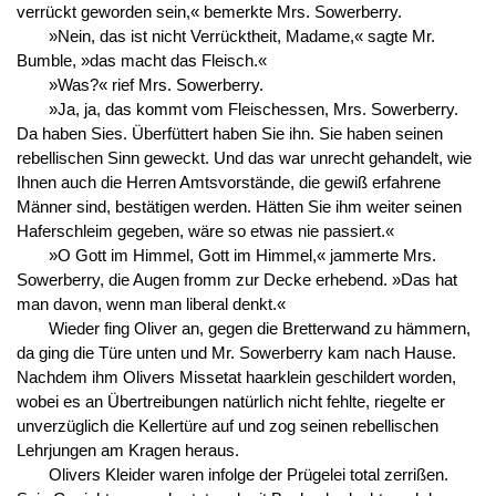
verrückt geworden sein,« bemerkte Mrs. Sowerberry.
»Nein, das ist nicht Verrücktheit, Madame,« sagte Mr.
Bumble, »das macht das Fleisch.«
»Was?« rief Mrs. Sowerberry.
»Ja, ja, das kommt vom Fleischessen, Mrs. Sowerberry.
Da haben Sies. Überfüttert haben Sie ihn. Sie haben seinen
rebellischen Sinn geweckt. Und das war unrecht gehandelt, wie
Ihnen auch die Herren Amtsvorstände, die gewiß erfahrene
Männer sind, bestätigen werden. Hätten Sie ihm weiter seinen
Haferschleim gegeben, wäre so etwas nie passiert.«
»O Gott im Himmel, Gott im Himmel,« jammerte Mrs.
Sowerberry, die Augen fromm zur Decke erhebend. »Das hat
man davon, wenn man liberal denkt.«
Wieder fing Oliver an, gegen die Bretterwand zu hämmern,
da ging die Türe unten und Mr. Sowerberry kam nach Hause.
Nachdem ihm Olivers Missetat haarklein geschildert worden,
wobei es an Übertreibungen natürlich nicht fehlte, riegelte er
unverzüglich die Kellertüre auf und zog seinen rebellischen
Lehrjungen am Kragen heraus.
Olivers Kleider waren infolge der Prügelei total zerrißen.