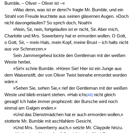
Bumble, – Oliver – Oliver ist –«
»Was denn, was ist er denn?« fragte Mr. Bumble, und ein
Strahl von Freude leuchtete aus seinen gläsernen Augen. »Doch
nicht davongelaufen? So sprich doch, Noah!«
»Nein, Sir, nein, fortgelaufen ist er nicht, Sir. Aber mich,
Charlotte und Mrs. Sowerberry hat er ermorden wollen. O Gott,
o Gott, Sir, – mein Hals, mein Kopf, meine Brust – ich halts nicht
aus vor Schmerzen.«
Sein Jammergeheul lockte den Gentleman mit der weißen
Weste herbei.
»Sir!« schrie Bumble. »Hören Sie! Hier ist ein Junge aus
dem Waisenstift, der von Oliver Twist beinahe ermordet worden
wäre.«
»Sehen Sie, sehen Sie,« rief der Gentleman mit der weißen
Weste und blieb erstarrt stehen. »Hab ichs
nicht gleich
[48]
gesagt! Ich habe immer prophezeit: der Bursche wird noch
einmal am Galgen enden.«
»Und das Dienstmädchen hat er auch ermorden wollen,«
stotterte Mr. Bumble mit aschfahlem Gesicht.
»Und Mrs. Sowerberry auch,« setzte Mr. Claypole hinzu.