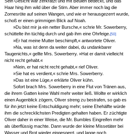
Sein Gesicht war zerkratzt und mit Beulen bedeckt, und das
Haar hing ihm wild über die Stirn. Aber immer noch lag die
Zornesröte auf seinen Wangen, und wie er herausgezerrt wurde,
schoß er einen grimmigen Blick auf Noah.
»Du bist mir ja ein netter Bursche,« schrie Mr. Sowerberry,
schüttelte ihn tüchtig durch und gab ihm eine Ohrfeige.
[50]
»Er hat meine Mutter beschimpft,« antwortete Oliver.
»Na, was ist denn da weiter dabei, du undankbarer
Taugenichts,« gellte Mrs. Sowerberry. »Hat er damit vielleicht
nicht recht gehabt.«
»Nein, er hat nicht recht gehabt,« rief Oliver.
»Sie hat es verdient,« schrie Mrs. Sowerberry.
»Das ist eine Lüge,« erklärte Oliver kühn.
Sofort brach Mrs. Sowerberry in eine Flut von Tränen aus,
die ihrem Gatten keine Wahl mehr weiter ließ. Wollte er wirklich
einen Augenblick zögern, Oliver streng zu bestrafen, so gab es
für ihn jetzt keine Entschuldigung mehr; seine Ehehälfte würde
ihm die schrecklichsten Predigten gehalten haben. Er züchtigte
Oliver daher in einer Weise, die Mr. Bumbles Eingreifen mehr
als überflüssig machte. Dann wurde der kleine Missetäter bei
Wasser und Brot wieder eingesperrt, und lange noch