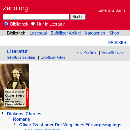
Zeno.org
Erweiterte Suche
Bibliothek
Nur in Literatur
Bibliothek
Lesesaal
Zufälliger Artikel
Kategorien
Shop
DRUCKEN
Literatur
<< Zurück
|
Vorwärts >>
Inhaltsverzeichnis
|
Zufälliger Artikel
Dickens, Charles
Romane
Oliver Twist oder Der Weg eines Fürsorgezöglings