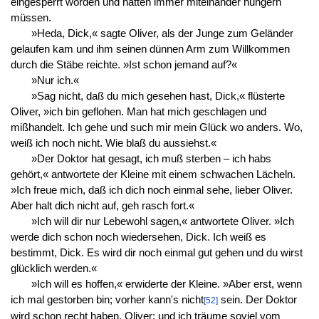
eingesperrt worden und hatten immer miteinander hungern
müssen.
»Heda, Dick,« sagte Oliver, als der Junge zum Geländer
gelaufen kam und ihm seinen dünnen Arm zum Willkommen
durch die Stäbe reichte. »Ist schon jemand auf?«
»Nur ich.«
»Sag nicht, daß du mich gesehen hast, Dick,« flüsterte
Oliver, »ich bin geflohen. Man hat mich geschlagen und
mißhandelt. Ich gehe und such mir mein Glück wo anders. Wo,
weiß ich noch nicht. Wie blaß du aussiehst.«
»Der Doktor hat gesagt, ich muß sterben – ich habs
gehört,« antwortete der Kleine mit einem schwachen Lächeln.
»Ich freue mich, daß ich dich noch einmal sehe, lieber Oliver.
Aber halt dich nicht auf, geh rasch fort.«
»Ich will dir nur Lebewohl sagen,« antwortete Oliver. »Ich
werde dich schon noch wiedersehen, Dick. Ich weiß es
bestimmt, Dick. Es wird dir noch einmal gut gehen und du wirst
glücklich werden.«
»Ich will es hoffen,« erwiderte der Kleine. »Aber erst, wenn
ich mal gestorben bin; vorher kann's nicht
sein. Der Doktor
[52]
wird schon recht haben, Oliver; und ich träume soviel vom