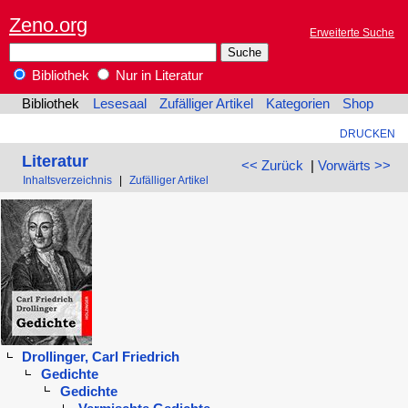
Zeno.org
Erweiterte Suche
Bibliothek
Nur in Literatur
Bibliothek
Lesesaal
Zufälliger Artikel
Kategorien
Shop
DRUCKEN
Literatur
<< Zurück
|
Vorwärts >>
Inhaltsverzeichnis
|
Zufälliger Artikel
Drollinger, Carl Friedrich
Gedichte
Gedichte