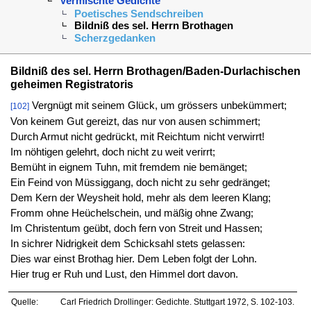
Vermischte Gedichte
Poetisches Sendschreiben
Bildniß des sel. Herrn Brothagen
Scherzgedanken
Bildniß des sel. Herrn Brothagen/Baden-Durlachischen
geheimen Registratoris
Vergnügt mit seinem Glück, um grössers unbekümmert;
[102]
Von keinem Gut gereizt, das nur von ausen schimmert;
Durch Armut nicht gedrückt, mit Reichtum nicht verwirrt!
Im nöhtigen gelehrt, doch nicht zu weit verirrt;
Bemüht in eignem Tuhn, mit fremdem nie bemänget;
Ein Feind von Müssiggang, doch nicht zu sehr gedränget;
Dem Kern der Weysheit hold, mehr als dem leeren Klang;
Fromm ohne Heüchelschein, und mäßig ohne Zwang;
Im Christentum geübt, doch fern von Streit und Hassen;
In sichrer Nidrigkeit dem Schicksahl stets gelassen:
Dies war einst Brothag hier. Dem Leben folgt der Lohn.
Hier trug er Ruh und Lust, den Himmel dort davon.
Quelle:
Carl Friedrich Drollinger: Gedichte. Stuttgart 1972, S. 102-103.