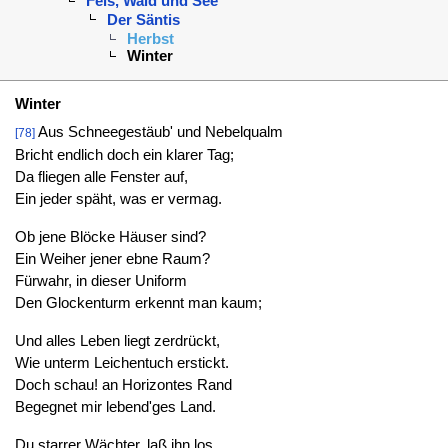
Fels, Wald und See
Der Säntis
Herbst
Winter
Winter
Aus Schneegestäub' und Nebelqualm
[78]
Bricht endlich doch ein klarer Tag;
Da fliegen alle Fenster auf,
Ein jeder späht, was er vermag.
Ob jene Blöcke Häuser sind?
Ein Weiher jener ebne Raum?
Fürwahr, in dieser Uniform
Den Glockenturm erkennt man kaum;
Und alles Leben liegt zerdrückt,
Wie unterm Leichentuch erstickt.
Doch schau! an Horizontes Rand
Begegnet mir lebend'ges Land.
Du starrer Wächter, laß ihn los