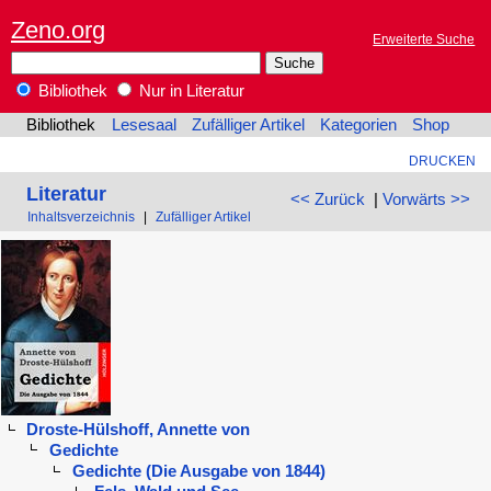
Zeno.org
Erweiterte Suche
Bibliothek
Nur in Literatur
Bibliothek
Lesesaal
Zufälliger Artikel
Kategorien
Shop
DRUCKEN
Literatur
<< Zurück
|
Vorwärts >>
Inhaltsverzeichnis
|
Zufälliger Artikel
Droste-Hülshoff, Annette von
Gedichte
Gedichte (Die Ausgabe von 1844)