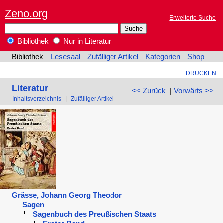
Zeno.org
Erweiterte Suche
Bibliothek
Nur in Literatur
Bibliothek
Lesesaal
Zufälliger Artikel
Kategorien
Shop
DRUCKEN
Literatur
<< Zurück
|
Vorwärts >>
Inhaltsverzeichnis
|
Zufälliger Artikel
Grässe, Johann Georg Theodor
Sagen
Sagenbuch des Preußischen Staats