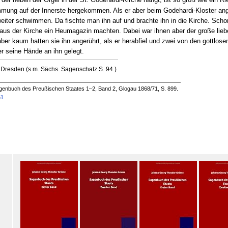
, der neben der Orgel in der St. Godehardi-Kirche hängt, ist so groß wie ein R
mmung auf der Innerste hergekommen. Als er aber beim Godehardi-Kloster an
iter schwimmen. Da fischte man ihn auf und brachte ihn in die Kirche. Schon 
aus der Kirche ein Heumagazin machten. Dabei war ihnen aber der große lie
aber kaum hatten sie ihn angerührt, als er herabfiel und zwei von den gottlo
r seine Hände an ihn gelegt.
 Dresden (s.m. Sächs. Sagenschatz S. 94.)
enbuch des Preußischen Staates 1–2, Band 2, Glogau 1868/71, S. 899.
51