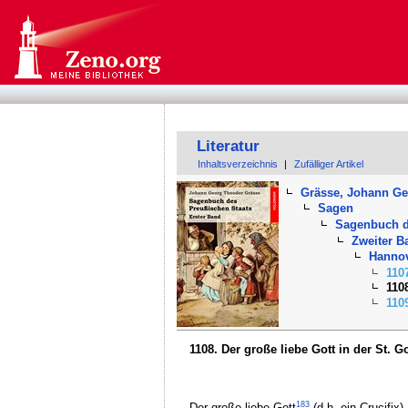
Literatur
Inhaltsverzeichnis
|
Zufälliger Artikel
Grässe, Johann G
Sagen
Sagenbuch d
Zweiter B
Hanno
110
110
110
1108. Der große liebe Gott in der St. G
183