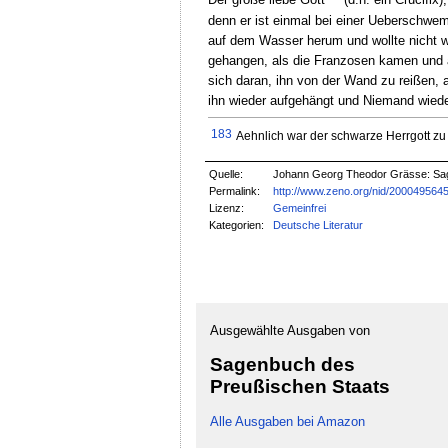
Der große liebe Gott
(d.h. ein Crucifix)
denn er ist einmal bei einer Ueberschwe
auf dem Wasser herum und wollte nicht we
gehangen, als die Franzosen kamen und 
sich daran, ihn von der Wand zu reißen, 
ihn wieder aufgehängt und Niemand wiede
183
Aehnlich war der schwarze Herrgott zu
Quelle:
Johann Georg Theodor Grässe: Sag
Permalink:
http://www.zeno.org/nid/200049564
Lizenz:
Gemeinfrei
Kategorien:
Deutsche Literatur
Ausgewählte Ausgaben von
Sagenbuch des
Preußischen Staats
Alle Ausgaben bei Amazon