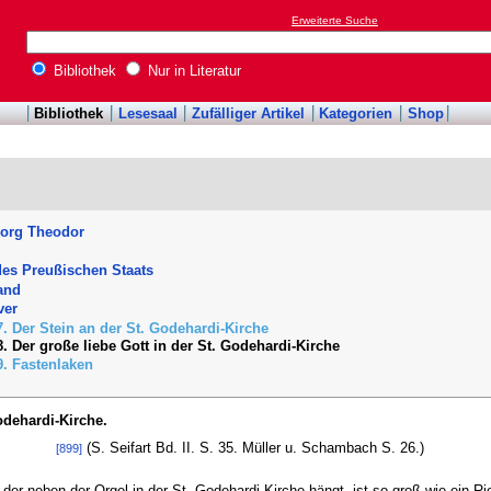
Erweiterte Suche
Bibliothek
Nur in Literatur
Bibliothek
Lesesaal
Zufälliger Artikel
Kategorien
Shop
eorg Theodor
es Preußischen Staats
and
ver
7. Der Stein an der St. Godehardi-Kirche
8. Der große liebe Gott in der St. Godehardi-Kirche
9. Fastenlaken
odehardi-Kirche.
(S. Seifart Bd. II. S. 35. Müller u. Schambach S. 26.)
[899]