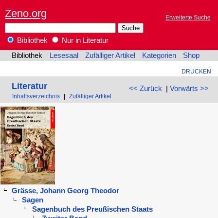
Zeno.org
Erweiterte Suche
Bibliothek
Nur in Literatur
Bibliothek
Lesesaal
Zufälliger Artikel
Kategorien
Shop
DRUCKEN
Literatur
<< Zurück
|
Vorwärts >>
Inhaltsverzeichnis
|
Zufälliger Artikel
Grässe, Johann Georg Theodor
Sagen
Sagenbuch des Preußischen Staats