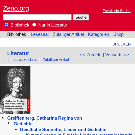
Zeno.org
Erweiterte Suche
Bibliothek
Nur in Literatur
Bibliothek
Lesesaal
Zufälliger Artikel
Kategorien
Shop
DRUCKEN
Literatur
<< Zurück
|
Vorwärts >>
Inhaltsverzeichnis
|
Zufälliger Artikel
Greiffenberg, Catharina Regina von
Gedichte
Geistliche Sonnette, Lieder und Gedichte