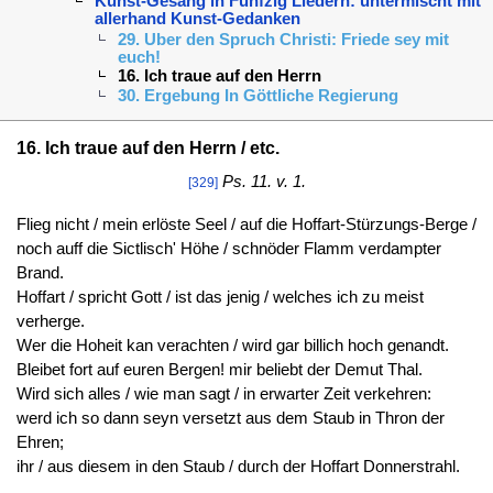
Kunst-Gesang in Funfzig Liedern: untermischt mit
allerhand Kunst-Gedanken
29. Uber den Spruch Christi: Friede sey mit
euch!
16. Ich traue auf den Herrn
30. Ergebung In Göttliche Regierung
16. Ich traue auf den Herrn / etc.
Ps. 11. v. 1.
[329]
Flieg nicht / mein erlöste Seel / auf die Hoffart-Stürzungs-Berge /
noch auff die Sictlisch' Höhe / schnöder Flamm verdampter
Brand.
Hoffart / spricht Gott / ist das jenig / welches ich zu meist
verherge.
Wer die Hoheit kan verachten / wird gar billich hoch genandt.
Bleibet fort auf euren Bergen! mir beliebt der Demut Thal.
Wird sich alles / wie man sagt / in erwarter Zeit verkehren:
werd ich so dann seyn versetzt aus dem Staub in Thron der
Ehren;
ihr / aus diesem in den Staub / durch der Hoffart Donnerstrahl.