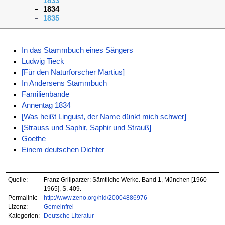
1833
1834
1835
In das Stammbuch eines Sängers
Ludwig Tieck
[Für den Naturforscher Martius]
In Andersens Stammbuch
Familienbande
Annentag 1834
[Was heißt Linguist, der Name dünkt mich schwer]
[Strauss und Saphir, Saphir und Strauß]
Goethe
Einem deutschen Dichter
Quelle:
Franz Grillparzer: Sämtliche Werke. Band 1, München [1960–
1965], S. 409.
Permalink:
http://www.zeno.org/nid/20004886976
Lizenz:
Gemeinfrei
Kategorien:
Deutsche Literatur