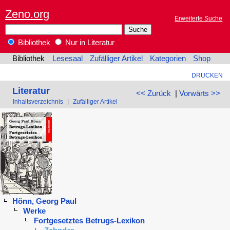
Zeno.org
Erweiterte Suche
Bibliothek
Nur in Literatur
Bibliothek
Lesesaal
Zufälliger Artikel
Kategorien
Shop
DRUCKEN
Literatur
<< Zurück
|
Vorwärts >>
Inhaltsverzeichnis
|
Zufälliger Artikel
Hönn, Georg Paul
Werke
Fortgesetztes Betrugs-Lexikon