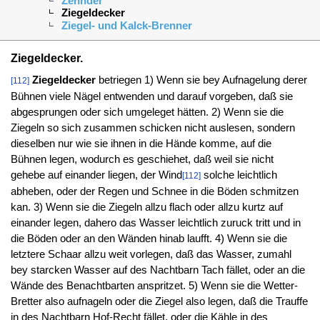
Zehnder
Ziegeldecker
Ziegel- und Kalck-Brenner
Ziegeldecker.
Ziegeldecker
betriegen 1) Wenn sie bey Aufnagelung derer
[112]
Bühnen viele Nägel entwenden und darauf vorgeben, daß sie
abgesprungen oder sich umgeleget hätten. 2) Wenn sie die
Ziegeln so sich zusammen schicken nicht auslesen, sondern
dieselben nur wie sie ihnen in die Hände komme, auf die
Bühnen legen, wodurch es geschiehet, daß weil sie nicht
gehebe auf einander liegen, der Wind
solche leichtlich
[112]
abheben, oder der Regen und Schnee in die Böden schmitzen
kan. 3) Wenn sie die Ziegeln allzu flach oder allzu kurtz auf
einander legen, dahero das Wasser leichtlich zuruck tritt und in
die Böden oder an den Wänden hinab laufft. 4) Wenn sie die
letztere Schaar allzu weit vorlegen, daß das Wasser, zumahl
bey starcken Wasser auf des Nachtbarn Tach fället, oder an die
Wände des Benachtbarten anspritzet. 5) Wenn sie die Wetter-
Bretter also aufnageln oder die Ziegel also legen, daß die Trauffe
in des Nachtbarn Hof-Recht fället, oder die Kähle in des