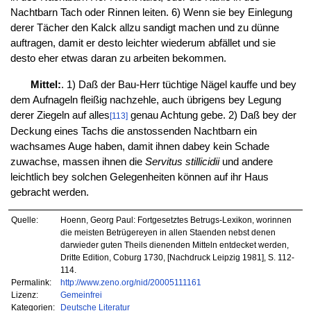
Nachtbarn Tach oder Rinnen leiten. 6) Wenn sie bey Einlegung
derer Tächer den Kalck allzu sandigt machen und zu dünne
auftragen, damit er desto leichter wiederum abfället und sie
desto eher etwas daran zu arbeiten bekommen.
Mittel:
. 1) Daß der Bau-Herr tüchtige Nägel kauffe und bey
dem Aufnageln fleißig nachzehle, auch übrigens bey Legung
derer Ziegeln auf alles
genau Achtung gebe. 2) Daß bey der
[113]
Deckung eines Tachs die anstossenden Nachtbarn ein
wachsames Auge haben, damit ihnen dabey kein Schade
zuwachse, massen ihnen die
Servitus stillicidii
und andere
leichtlich bey solchen Gelegenheiten können auf ihr Haus
gebracht werden.
Quelle:
Hoenn, Georg Paul: Fortgesetztes Betrugs-Lexikon, worinnen
die meisten Betrügereyen in allen Staenden nebst denen
darwieder guten Theils dienenden Mitteln entdecket werden,
Dritte Edition, Coburg 1730, [Nachdruck Leipzig 1981], S. 112-
114.
Permalink:
http://www.zeno.org/nid/20005111161
Lizenz:
Gemeinfrei
Kategorien:
Deutsche Literatur