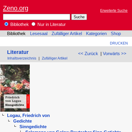
Zeno.org
Erweiterte Suche
Bibliothek
Nur in Literatur
Bibliothek
Lesesaal
Zufälliger Artikel
Kategorien
Shop
DRUCKEN
Literatur
<< Zurück
|
Vorwärts >>
Inhaltsverzeichnis
|
Zufälliger Artikel
Logau, Friedrich von
Gedichte
Sinngedichte