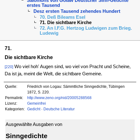
Salomons von Golaw Deutscher Sinn-Getichte
erstes Tausend
Desz ersten Tausend zehendes Hundert
70. Deß Bileams Esel
71. Die sichtbare Kirche
72. An I.F.G. Hertzog Ludwigen zum Brieg.
Ludewig
71.
Die sichtbare Kirche
Wo viel hoh' Augen sind, wo viel von Pracht und Scheine,
[220]
Da ist ja, meint die Welt, die sichtbare Gemeine.
Quelle:
Friedrich von Logau: Sämmtliche Sinngedichte, Tübingen
1872, S. 220.
Permalink:
http://www.zeno.org/nid/20005288568
Lizenz:
Gemeinfrei
Kategorien:
Gedicht
·
Deutsche Literatur
Ausgewählte Ausgaben von
Sinngedichte