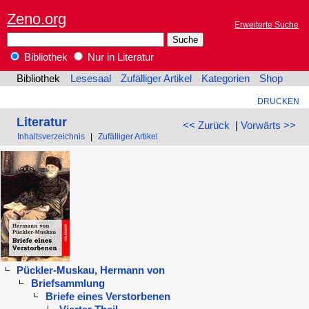
Zeno.org
Erweiterte Suche
Bibliothek
Nur in Literatur
Bibliothek
Lesesaal
Zufälliger Artikel
Kategorien
Shop
DRUCKEN
Literatur
<< Zurück
|
Vorwärts >>
Inhaltsverzeichnis
|
Zufälliger Artikel
Pückler-Muskau, Hermann von
Briefsammlung
Briefe eines Verstorbenen