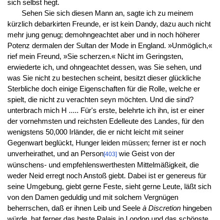
sich selbst hegt.
Sehen Sie sich diesen Mann an, sagte ich zu meinem
kürzlich debarkirten Freunde, er ist kein Dandy, dazu auch nicht
mehr jung genug; demohngeachtet aber und in noch höherer
Potenz dermalen der Sultan der Mode in England. »Unmöglich,«
rief mein Freund, »Sie scherzen.« Nicht im Geringsten,
erwiederte ich, und ohngeachtet dessen, was Sie sehen, und
was Sie nicht zu bestechen scheint, besitzt dieser glückliche
Sterbliche doch einige Eigenschaften für die Rolle, welche er
spielt, die nicht zu verachten seyn möchten. Und die sind?
unterbrach mich H ..... Für's erste, belehrte ich ihn, ist er einer
der vornehmsten und reichsten Edelleute des Landes, für den
wenigstens 50,000 Irländer, die er nicht leicht mit seiner
Gegenwart beglückt, Hunger leiden müssen; ferner ist er noch
unverheirathet, und an Person
wie Geist von der
[403]
wünschens- und empfehlenswerthesten Mittelmäßigkeit, die
weder Neid erregt noch Anstoß giebt. Dabei ist er genereus für
seine Umgebung, giebt gerne Feste, sieht gerne Leute, läßt sich
von den Damen geduldig und mit solchem Vergnügen
beherrschen, daß er ihnen Leib und Seele
à Discretion
hingeben
würde, hat ferner das beste Palais in London und das schönste