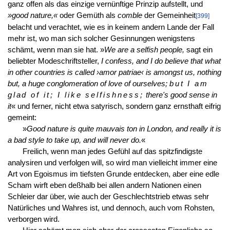
ganz offen als das einzige vernünftige Prinzip aufstellt, und
»good nature,«
oder Gemüth als
comble
der Gemeinheit
[399]
belacht und verachtet, wie es in keinem andern Lande der Fall
mehr ist, wo man sich solcher Gesinnungen wenigstens
schämt, wenn man sie hat. »
We are a selfish people,
sagt ein
beliebter Modeschriftsteller,
I confess, and I do believe that what
in other countries is called ›amor patriae‹ is amongst us, nothing
but, a huge conglomeration of love of ourselves;
but I am
glad of it; I like selfishness;
there's good sense in
it
« und ferner, nicht etwa satyrisch, sondern ganz ernsthaft eifrig
gemeint:
»
Good nature is quite mauvais ton in London, and really it is
a bad style to take up, and will never do.
«
Freilich, wenn man jedes Gefühl auf das spitzfindigste
analysiren und verfolgen will, so wird man vielleicht immer eine
Art von Egoismus im tiefsten Grunde entdecken, aber eine edle
Scham wirft eben deßhalb bei allen andern Nationen einen
Schleier dar über, wie auch der Geschlechtstrieb etwas sehr
Natürliches und Wahres ist, und dennoch, auch vom Rohsten,
verborgen wird.