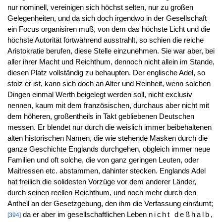
nur nominell, vereinigen sich höchst selten, nur zu großen
Gelegenheiten, und da sich doch irgendwo in der Gesellschaft
ein Focus organisiren muß, von dem das höchste Licht und die
höchste Autorität fortwährend ausstrahlt, so schien die reiche
Aristokratie berufen, diese Stelle einzunehmen. Sie war aber, bei
aller ihrer Macht und Reichthum, dennoch nicht allein im Stande,
diesen Platz vollständig zu behaupten. Der englische Adel, so
stolz er ist, kann sich doch an Alter und Reinheit, wenn solchen
Dingen einmal Werth beigelegt werden soll, nicht exclusiv
nennen, kaum mit dem französischen, durchaus aber nicht mit
dem höheren, großentheils in Takt gebliebenen Deutschen
messen. Er blendet nur durch die weislich immer beibehaltenen
alten historischen Namen, die wie stehende Masken durch die
ganze Geschichte Englands durchgehen, obgleich immer neue
Familien und oft solche, die von ganz geringen Leuten, oder
Maitressen etc. abstammen, dahinter stecken. Englands Adel
hat freilich die solidesten Vorzüge vor dem anderer Länder,
durch seinen reellen Reichthum, und noch mehr durch den
Antheil an der Gesetzgebung, den ihm die Verfassung einräumt;
da er aber im gesellschaftlichen Leben
nicht deßhalb,
[394]