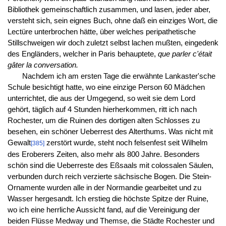
Bibliothek gemeinschaftlich zusammen, und lasen, jeder aber,
versteht sich, sein eignes Buch, ohne daß ein einziges Wort, die
Lectüre unterbrochen hätte, über welches peripathetische
Stillschweigen wir doch zuletzt selbst lachen mußten, eingedenk
des Engländers, welcher in Paris behauptete,
que parler c'était
gâter la conversation.
Nachdem ich am ersten Tage die erwähnte Lankaster'sche
Schule besichtigt hatte, wo eine einzige Person 60 Mädchen
unterrichtet, die aus der Umgegend, so weit sie dem Lord
gehört, täglich auf 4 Stunden hierherkommen, ritt ich nach
Rochester, um die Ruinen des dortigen alten Schlosses zu
besehen, ein schöner Ueberrest des Alterthums. Was nicht mit
Gewalt
zerstört wurde, steht noch felsenfest seit Wilhelm
[385]
des Eroberers Zeiten, also mehr als 800 Jahre. Besonders
schön sind die Ueberreste des Eßsaals mit colossalen Säulen,
verbunden durch reich verzierte sächsische Bogen. Die Stein-
Ornamente wurden alle in der Normandie gearbeitet und zu
Wasser hergesandt. Ich erstieg die höchste Spitze der Ruine,
wo ich eine herrliche Aussicht fand, auf die Vereinigung der
beiden Flüsse Medway und Themse, die Städte Rochester und