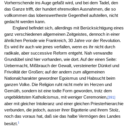
Vorherrschende ins Auge gefaßt wird, und bei dem Tadel, den
das Ganze trifft, der hundert ehrenvollen Ausnahmen, die so
vollkommen das lobenswertheste Gegentheil aufstellen, nicht
gedacht werden kann.
England befindet sich, allerdings mit Berücksichtigung eines
ganz verschiedenen allgemeinen Zeitgeistes, dennoch in einer
ähnlichen Periode wie Frankreich, 30 Jahre vor der Revolution.
Es wird ihr auch wie jenes verfallen, wenn es ihr nicht durch
radikale, aber successive Reform entgeht. Nah verwandte
Grundübel sind hier vorhanden, wie dort. Auf der einen Seite:
Uebermacht, Mißbrauch der Gewalt, versteinerter Dünkel und
Frivolität der Großen; auf der andern zum allgemeinen
Nationalcharakter gewordner Egoismus und Habsucht beim
ganzen Volke. Die Religion ruht nicht mehr im Herzen und
Gemüth, sondern ist eine todte Form geworden, trotz dem
ungebildetsten Katholicismus, mit weniger Ceremonien,
[391]
aber mit gleicher Intoleranz und einer gleichen Priesterhierarchie
verbunden, die jedoch, ausser ihrer Bigotterie und ihrem Stolz,
noch das voraus hat, daß sie das halbe Vermögen des Landes
1
besitzt.