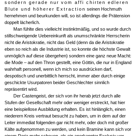
sondern gerade nur vom affi
chirten edleren
Blute und höherer Extraction
seinen Hochmuth
hernehmen und beurkunden will, so ist allerdings die Prätension
doppelt lächerlich.
Man fühlte dies vielleicht instinktmäßig, und so wurde durch
stillschweigende Uebereinkunft als unumschränkte Herrscherin
nicht die Aristokratie, nicht das Geld (denn da die Aristokratie
eben so reich als die Industrie ist, so konnte die höchste Gewalt
unmöglich auf diese übergehen) sondern eine ganz neue Macht:
die Mode – auf den Thron gestellt, eine Göttin, die nur in England
wahrhaft personell, wenn ich mich so ausdrücken darf,
despotisch und unerbittlich herrscht, immer aber durch einige
geschickte Usurpatoren beider Geschlechter sinnlich
repräsentirt wird.
Der Castengeist, der sich von ihr herab jetzt durch alle
Stufen der Gesellschaft mehr oder weniger erstreckt, hat hier
eine beispiellose Ausbildung erhalten. Es ist hinlänglich, einen
niederern Kreis vertraut besucht zu haben, um in dem auf der
Leiter immediat folgenden gar nicht mehr, oder doch mit großer
Kälte aufgenommen zu werden, und kein Bramine kann sich vor
einem Paria mehr scheuen, als ein anerkannter Exclusiv vor