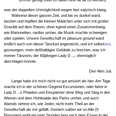
was der doppelten Unmöglichkeit wegen fast satyrisch klang.
Während dieser ganzen Zeit, und bis es dunkel ward,
tanzten und hüpften die kleinen Mädchen unter sich mit großer
Gravität auf dem Rasen, ohne irgend einen Zusammenhang,
wie Marionetten, rastlos umher, die Musik mochte schweigen
oder spielen. Unsere Gesellschaft im
pleasure ground
ward
endlich auch von dieser Tanzlust angesteckt, und ich selbst
[384]
gezwungen, mein deßhalbiges Gelübde zu brechen, was ich
meiner Tänzerin, der 60jährigen Lady D ..., ohnmöglich
abschlagen konnte.
Den 4ten Juli.
Lange habe ich mich nicht so gut amüsirt als hier. Am Tage
mache ich in der schönen Gegend Excursionen, oder fahre in
Lady D ...s Phaeton und Einspänner ohne Weg und Steg in den
Wiesen und dem Hohlwalde des Parks umher, und auch
Abends nehme ich, wie Jeder, nicht mehr Theil an der
Gesellschaft als mir gefällt. Gestern saßen wir so Alle (9
Personen) wohl ein paar Stunden lang nach dem Essen in der