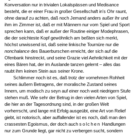
Konversation nur in trivialen Lokalspässen und Medisance
besteht, die er einer Frau in großer Gesellschaft in's Ohr raunt,
ohne darauf zu achten, daß noch Jemand anders außer ihr und
ihm im Zimmer ist, daß er mit Männern nur vom Spiel und Sport
sprechen kann, daß er außer der Routine einiger Modephrasen,
die der seichteste Kopf gewöhnlich am beßten sich merkt,
höchst unwissend ist, daß seine linkische Tournüre nur die
nonchalance
des Bauerburschen erreicht, der sich auf die
Ofenbank hinstreckt, und seine Grazie viel Aehnlichkeit mit der
eines Bären hat, der im Auslande tanzen gelernt – alles das
raubt ihm keinen Stein aus seiner Krone.
Schlimmer noch ist es, daß trotz der vornehmen Rohheit
seines äußern Betragens, der moralische Zustand seines
Innern, um modisch zu seyn auf einer noch weit niedrigern Stufe
stehen muß. Wie sehr der Betrug in den vielen Arten von Spiel,
die hier an der Tagesordnung sind, in der großen Welt
vorherrscht, und lange mit Erfolg ausgeübt, eine Art von Relief
giebt, ist notorisch, aber auffallender ist es noch, daß man den
crassesten Egoismus, der doch auch
solchen
Handlungen
nur zum Grunde liegt, gar nicht zu verbergen sucht, sondern