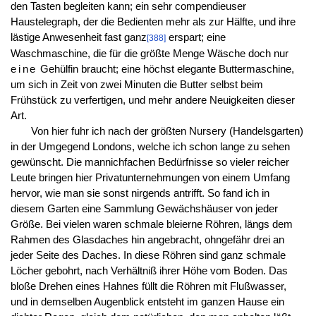
den Tasten begleiten kann; ein sehr compendieuser
Haustelegraph, der die Bedienten mehr als zur Hälfte, und ihre
lästige Anwesenheit fast ganz
erspart; eine
[388]
Waschmaschine, die für die größte Menge Wäsche doch nur
eine
Gehülfin braucht; eine höchst elegante Buttermaschine,
um sich in Zeit von zwei Minuten die Butter selbst beim
Frühstück zu verfertigen, und mehr andere Neuigkeiten dieser
Art.
Von hier fuhr ich nach der größten Nursery (Handelsgarten)
in der Umgegend Londons, welche ich schon lange zu sehen
gewünscht. Die mannichfachen Bedürfnisse so vieler reicher
Leute bringen hier Privatunternehmungen von einem Umfang
hervor, wie man sie sonst nirgends antrifft. So fand ich in
diesem Garten eine Sammlung Gewächshäuser von jeder
Größe. Bei vielen waren schmale bleierne Röhren, längs dem
Rahmen des Glasdaches hin angebracht, ohngefähr drei an
jeder Seite des Daches. In diese Röhren sind ganz schmale
Löcher gebohrt, nach Verhältniß ihrer Höhe vom Boden. Das
bloße Drehen eines Hahnes füllt die Röhren mit Flußwasser,
und in demselben Augenblick entsteht im ganzen Hause ein