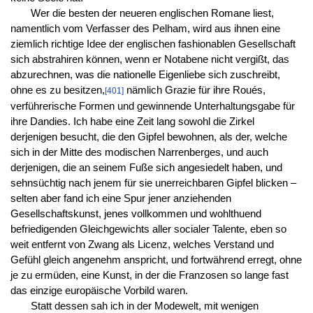
Wer die besten der neueren englischen Romane liest,
namentlich vom Verfasser des Pelham, wird aus ihnen eine
ziemlich richtige Idee der englischen fashionablen Gesellschaft
sich abstrahiren können, wenn er Notabene nicht vergißt, das
abzurechnen, was die nationelle Eigenliebe sich zuschreibt,
ohne es zu besitzen,
nämlich Grazie für ihre Roués,
[401]
verführerische Formen und gewinnende Unterhaltungsgabe für
ihre Dandies. Ich habe eine Zeit lang sowohl die Zirkel
derjenigen besucht, die den Gipfel bewohnen, als der, welche
sich in der Mitte des modischen Narrenberges, und auch
derjenigen, die an seinem Fuße sich angesiedelt haben, und
sehnsüchtig nach jenem für sie unerreichbaren Gipfel blicken –
selten aber fand ich eine Spur jener anziehenden
Gesellschaftskunst, jenes vollkommen und wohlthuend
befriedigenden Gleichgewichts aller socialer Talente, eben so
weit entfernt von Zwang als Licenz, welches Verstand und
Gefühl gleich angenehm anspricht, und fortwährend erregt, ohne
je zu ermüden, eine Kunst, in der die Franzosen so lange fast
das einzige europäische Vorbild waren.
Statt dessen sah ich in der Modewelt, mit wenigen