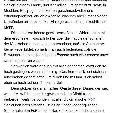
Schloß auf dem Lande, und ist endlich, um gerecht zu seyn, in
Meublen, Equipagen und Festen geschmackvoller und
erfindungsreicher, als viele Andere, was ihm aber unter solchen
Umständen am meisten zur Ehre gereicht, ein sehr rechtlicher
Mann.
Dies Letztere könnte gewissermaßen im Widerspruch mit
dem erscheinen, was ich früher über die Haupteigenschaften
der Modischen gesagt, aber abgerechnet, daß die Ausnahme
keine Regel bildet, so muß man auch bedenken, daß die
Bewunderer eines glänzenden
»Fripon«
auch eine
»dupe«
unter
sich zu schätzen wissen.
Schwerlich wäre er auch mit allen genannten Vorzügen so
hoch gestiegen, wenn nicht ein großes fremdes Talent sich ihn
ausersehen gehabt hätte, um durch und mit ihm, sich selbst
eben so hoch auf den Thron zu stellen.
Dem stolzen und männlichen Geiste dieser Dame, den sie,
wo sie will,
unter der gewinnendsten Affabilität zu
verbergen weiß, verbunden mit aller diplomatischen
[404]
Schlauheit ihres Standes, ist es gelungen, der englischen
Suprematie den Fuß auf den Nacken zu setzen, doch konnte