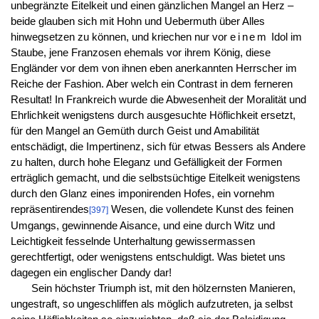
unbegränzte Eitelkeit und einen gänzlichen Mangel an Herz –
beide glauben sich mit Hohn und Uebermuth über Alles
hinwegsetzen zu können, und kriechen nur vor
einem
Idol im
Staube, jene Franzosen ehemals vor ihrem König, diese
Engländer vor dem von ihnen eben anerkannten Herrscher im
Reiche der Fashion. Aber welch ein Contrast in dem ferneren
Resultat! In Frankreich wurde die Abwesenheit der Moralität und
Ehrlichkeit wenigstens durch ausgesuchte Höflichkeit ersetzt,
für den Mangel an Gemüth durch Geist und Amabilität
entschädigt, die Impertinenz, sich für etwas Bessers als Andere
zu halten, durch hohe Eleganz und Gefälligkeit der Formen
erträglich gemacht, und die selbstsüchtige Eitelkeit wenigstens
durch den Glanz eines imponirenden Hofes, ein vornehm
repräsentirendes
Wesen, die vollendete Kunst des feinen
[397]
Umgangs, gewinnende Aisance, und eine durch Witz und
Leichtigkeit fesselnde Unterhaltung gewissermassen
gerechtfertigt, oder wenigstens entschuldigt. Was bietet uns
dagegen ein englischer Dandy dar!
Sein höchster Triumph ist, mit den hölzernsten Manieren,
ungestraft, so ungeschliffen als möglich aufzutreten, ja selbst