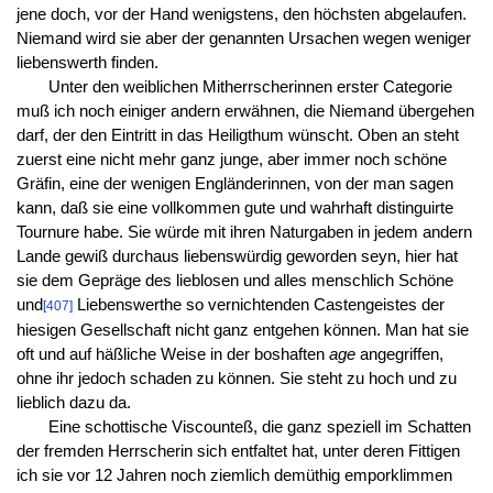
jene doch, vor der Hand wenigstens, den höchsten abgelaufen.
Niemand wird sie aber der genannten Ursachen wegen weniger
liebenswerth finden.
Unter den weiblichen Mitherrscherinnen erster Categorie
muß ich noch einiger andern erwähnen, die Niemand übergehen
darf, der den Eintritt in das Heiligthum wünscht. Oben an steht
zuerst eine nicht mehr ganz junge, aber immer noch schöne
Gräfin, eine der wenigen Engländerinnen, von der man sagen
kann, daß sie eine vollkommen gute und wahrhaft distinguirte
Tournure habe. Sie würde mit ihren Naturgaben in jedem andern
Lande gewiß durchaus liebenswürdig geworden seyn, hier hat
sie dem Gepräge des lieblosen und alles menschlich Schöne
und
Liebenswerthe so vernichtenden Castengeistes der
[407]
hiesigen Gesellschaft nicht ganz entgehen können. Man hat sie
oft und auf häßliche Weise in der boshaften
age
angegriffen,
ohne ihr jedoch schaden zu können. Sie steht zu hoch und zu
lieblich dazu da.
Eine schottische Viscounteß, die ganz speziell im Schatten
der fremden Herrscherin sich entfaltet hat, unter deren Fittigen
ich sie vor 12 Jahren noch ziemlich demüthig emporklimmen