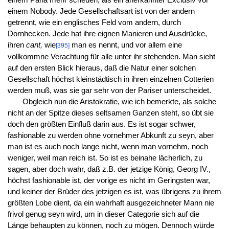
einem Nobody. Jede Gesellschaftsart ist von der andern
getrennt, wie ein englisches Feld vom andern, durch
Dornhecken. Jede hat ihre eignen Manieren und Ausdrücke,
ihren
cant,
wie
man es nennt, und vor allem eine
[395]
vollkommne Verachtung für alle unter ihr stehenden. Man sieht
auf den ersten Blick hieraus, daß die Natur einer solchen
Gesellschaft höchst kleinstädtisch in ihren einzelnen Cotterien
werden muß, was sie gar sehr von der Pariser unterscheidet.
Obgleich nun die Aristokratie, wie ich bemerkte, als solche
nicht an der Spitze dieses seltsamen Ganzen steht, so übt sie
doch den größten Einfluß darin aus. Es ist sogar schwer,
fashionable zu werden ohne vornehmer Abkunft zu seyn, aber
man ist es auch noch lange nicht, wenn man vornehm, noch
weniger, weil man reich ist. So ist es beinahe lächerlich, zu
sagen, aber doch wahr, daß z.B. der jetzige König, Georg IV.,
höchst fashionable ist, der vorige es nicht im Geringsten war,
und keiner der Brüder des jetzigen es ist, was übrigens zu ihrem
größten Lobe dient, da ein wahrhaft ausgezeichneter Mann nie
frivol genug seyn wird, um in dieser Categorie sich auf die
Länge behaupten zu können, noch zu mögen. Dennoch würde