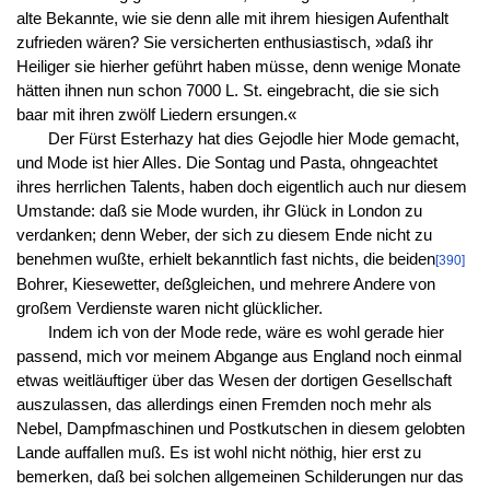
alte Bekannte, wie sie denn alle mit ihrem hiesigen Aufenthalt
zufrieden wären? Sie versicherten enthusiastisch, »daß ihr
Heiliger sie hierher geführt haben müsse, denn wenige Monate
hätten ihnen nun schon 7000 L. St. eingebracht, die sie sich
baar mit ihren zwölf Liedern ersungen.«
Der Fürst Esterhazy hat dies Gejodle hier Mode gemacht,
und Mode ist hier Alles. Die Sontag und Pasta, ohngeachtet
ihres herrlichen Talents, haben doch eigentlich auch nur diesem
Umstande: daß sie Mode wurden, ihr Glück in London zu
verdanken; denn Weber, der sich zu diesem Ende nicht zu
benehmen wußte, erhielt bekanntlich fast nichts, die beiden
[390]
Bohrer, Kiesewetter, deßgleichen, und mehrere Andere von
großem Verdienste waren nicht glücklicher.
Indem ich von der Mode rede, wäre es wohl gerade hier
passend, mich vor meinem Abgange aus England noch einmal
etwas weitläuftiger über das Wesen der dortigen Gesellschaft
auszulassen, das allerdings einen Fremden noch mehr als
Nebel, Dampfmaschinen und Postkutschen in diesem gelobten
Lande auffallen muß. Es ist wohl nicht nöthig, hier erst zu
bemerken, daß bei solchen allgemeinen Schilderungen nur das