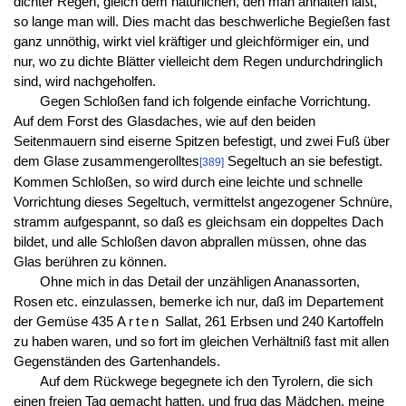
dichter Regen, gleich dem natürlichen, den man anhalten läßt,
so lange man will. Dies macht das beschwerliche Begießen fast
ganz unnöthig, wirkt viel kräftiger und gleichförmiger ein, und
nur, wo zu dichte Blätter vielleicht dem Regen undurchdringlich
sind, wird nachgeholfen.
Gegen Schloßen fand ich folgende einfache Vorrichtung.
Auf dem Forst des Glasdaches, wie auf den beiden
Seitenmauern sind eiserne Spitzen befestigt, und zwei Fuß über
dem Glase zusammengerolltes
Segeltuch an sie befestigt.
[389]
Kommen Schloßen, so wird durch eine leichte und schnelle
Vorrichtung dieses Segeltuch, vermittelst angezogener Schnüre,
stramm aufgespannt, so daß es gleichsam ein doppeltes Dach
bildet, und alle Schloßen davon abprallen müssen, ohne das
Glas berühren zu können.
Ohne mich in das Detail der unzähligen Ananassorten,
Rosen etc. einzulassen, bemerke ich nur, daß im Departement
der Gemüse 435
Arten
Sallat, 261 Erbsen und 240 Kartoffeln
zu haben waren, und so fort im gleichen Verhältniß fast mit allen
Gegenständen des Gartenhandels.
Auf dem Rückwege begegnete ich den Tyrolern, die sich
einen freien Tag gemacht hatten, und frug das Mädchen, meine