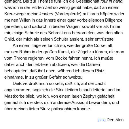
gemacht. Bis zur Themse fuhr ich die Gesellschaft
four in hand,
was ich in der letzten Zeit so wenig geübt habe, daß an einem
Kreuzwege meine
leaders
(Vorderpferde) mit ihren Köpfen wider
meinen Willen in das Innere einer quer vorbeieilenden Diligence
geriethen, und dadurch in beiden Wägen, sowohl vor als hinter
mir, einige Schreie des Schreckens hervorriefen, was den alten
Child, der mich als seinen Schüler ansieht, sehr entrüstete.
An einem Tage verlor ich so, wie der große Corse, all
meinen Ruhm in der großen Kunst, die Zügel zu führen, die man
vom Throne regieren, vom Bocke fahren nennt. Ich mußte
daher auch den letzteren abdiciren, weil die Damen
behaupteten, daß ihr Leben, während ich diesen Platz
einnähme, in zu großer Gefahr schwebte.
Dieß verdroß mich so sehr, daß ich, auf der Jacht
angekommen, sogleich die Strickleitern hinaufkletterte, und im
Mastkorbe blieb, wo ich, von einem lauen Zephyr gefächelt,
gemächlich die stets sich ändernde Aussicht bewundern, und
über meinen tiefen Sturz philosophiren konnte.
Den 5ten.
[387]