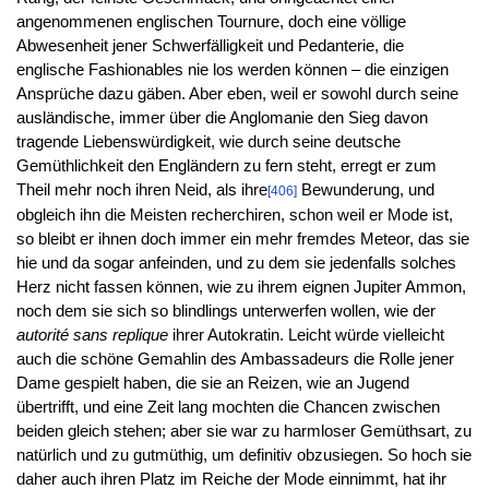
angenommenen englischen Tournure, doch eine völlige
Abwesenheit jener Schwerfälligkeit und Pedanterie, die
englische Fashionables nie los werden können – die einzigen
Ansprüche dazu gäben. Aber eben, weil er sowohl durch seine
ausländische, immer über die Anglomanie den Sieg davon
tragende Liebenswürdigkeit, wie durch seine deutsche
Gemüthlichkeit den Engländern zu fern steht, erregt er zum
Theil mehr noch ihren Neid, als ihre
Bewunderung, und
[406]
obgleich ihn die Meisten recherchiren, schon weil er Mode ist,
so bleibt er ihnen doch immer ein mehr fremdes Meteor, das sie
hie und da sogar anfeinden, und zu dem sie jedenfalls solches
Herz nicht fassen können, wie zu ihrem eignen Jupiter Ammon,
noch dem sie sich so blindlings unterwerfen wollen, wie der
autorité sans replique
ihrer Autokratin. Leicht würde vielleicht
auch die schöne Gemahlin des Ambassadeurs die Rolle jener
Dame gespielt haben, die sie an Reizen, wie an Jugend
übertrifft, und eine Zeit lang mochten die Chancen zwischen
beiden gleich stehen; aber sie war zu harmloser Gemüthsart, zu
natürlich und zu gutmüthig, um definitiv obzusiegen. So hoch sie
daher auch ihren Platz im Reiche der Mode einnimmt, hat ihr