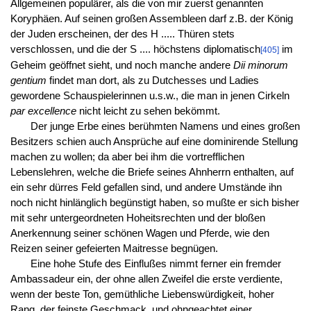
Allgemeinen populärer, als die von mir zuerst genannten
Koryphäen. Auf seinen großen Assembleen darf z.B. der König
der Juden erscheinen, der des H ..... Thüren stets
verschlossen, und die der S .... höchstens diplomatisch
im
[405]
Geheim geöffnet sieht, und noch manche andere
Dii minorum
gentium
findet man dort, als zu Dutchesses und Ladies
gewordene Schauspielerinnen u.s.w., die man in jenen Cirkeln
par excellence
nicht leicht zu sehen bekömmt.
Der junge Erbe eines berühmten Namens und eines großen
Besitzers schien auch Ansprüche auf eine dominirende Stellung
machen zu wollen; da aber bei ihm die vortrefflichen
Lebenslehren, welche die Briefe seines Ahnherrn enthalten, auf
ein sehr dürres Feld gefallen sind, und andere Umstände ihn
noch nicht hinlänglich begünstigt haben, so mußte er sich bisher
mit sehr untergeordneten Hoheitsrechten und der bloßen
Anerkennung seiner schönen Wagen und Pferde, wie den
Reizen seiner gefeierten Maitresse begnügen.
Eine hohe Stufe des Einflußes nimmt ferner ein fremder
Ambassadeur ein, der ohne allen Zweifel die erste verdiente,
wenn der beste Ton, gemüthliche Liebenswürdigkeit, hoher
Rang, der feinste Geschmack, und ohngeachtet einer