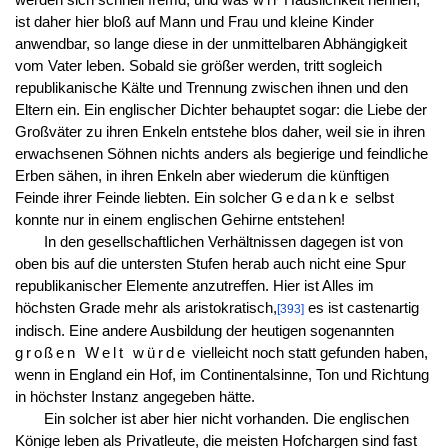
ist daher hier bloß auf Mann und Frau und kleine Kinder
anwendbar, so lange diese in der unmittelbaren Abhängigkeit
vom Vater leben. Sobald sie größer werden, tritt sogleich
republikanische Kälte und Trennung zwischen ihnen und den
Eltern ein. Ein englischer Dichter behauptet sogar: die Liebe der
Großväter zu ihren Enkeln entstehe blos daher, weil sie in ihren
erwachsenen Söhnen nichts anders als begierige und feindliche
Erben sähen, in ihren Enkeln aber wiederum die künftigen
Feinde ihrer Feinde liebten. Ein solcher
Gedanke
selbst
konnte nur in einem englischen Gehirne entstehen!
In den gesellschaftlichen Verhältnissen dagegen ist von
oben bis auf die untersten Stufen herab auch nicht eine Spur
republikanischer Elemente anzutreffen. Hier ist Alles im
höchsten Grade mehr als aristokratisch,
es ist castenartig
[393]
indisch. Eine andere Ausbildung der heutigen sogenannten
großen Welt würde
vielleicht noch statt gefunden haben,
wenn in England ein Hof, im Continentalsinne, Ton und Richtung
in höchster Instanz angegeben hätte.
Ein solcher ist aber hier nicht vorhanden. Die englischen
Könige leben als Privatleute, die meisten Hofchargen sind fast