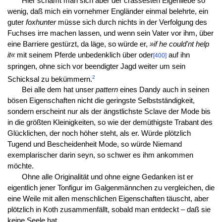
Hier schämt man sich aber der crassesten Eigenliebe so
wenig, daß mich ein vornehmer Engländer einmal belehrte, ein
guter
foxhunter
müsse sich durch nichts in der Verfolgung des
Fuchses irre machen lassen, und wenn sein Vater vor ihm, über
eine Barriere gestürzt, da läge, so würde er,
»if he could'nt help
it«
mit seinem Pferde unbedenklich über oder
auf ihn
[400]
springen, ohne sich vor beendigter Jagd weiter um sein
2
Schicksal zu bekümmern.
Bei alle dem hat unser
pattern
eines Dandy auch in seinen
bösen Eigenschaften nicht die geringste Selbstständigkeit,
sondern erscheint nur als der ängstlichste Sclave der Mode bis
in die größten Kleinigkeiten, so wie der demüthigste Trabant des
Glücklichen, der noch höher steht, als er. Würde plötzlich
Tugend und Bescheidenheit Mode, so würde Niemand
exemplarischer darin seyn, so schwer es ihm ankommen
möchte.
Ohne alle Originalität und ohne eigne Gedanken ist er
eigentlich jener Tonfigur im Galgenmännchen zu vergleichen, die
eine Weile mit allen menschlichen Eigenschaften täuscht, aber
plötzlich in Koth zusammenfällt, sobald man entdeckt – daß sie
keine Seele hat.