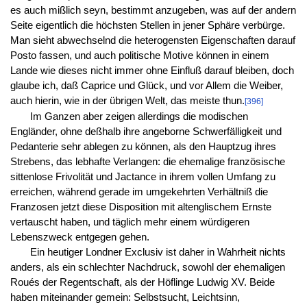
es auch mißlich seyn, bestimmt anzugeben, was auf der andern
Seite eigentlich die höchsten Stellen in jener Sphäre verbürge.
Man sieht abwechselnd die heterogensten Eigenschaften darauf
Posto fassen, und auch politische Motive können in einem
Lande wie dieses nicht immer ohne Einfluß darauf bleiben, doch
glaube ich, daß Caprice und Glück, und vor Allem die Weiber,
auch hierin, wie in der übrigen Welt, das meiste thun.
[396]
Im Ganzen aber zeigen allerdings die modischen
Engländer, ohne deßhalb ihre angeborne Schwerfälligkeit und
Pedanterie sehr ablegen zu können, als den Hauptzug ihres
Strebens, das lebhafte Verlangen: die ehemalige französische
sittenlose Frivolität und Jactance in ihrem vollen Umfang zu
erreichen, während gerade im umgekehrten Verhältniß die
Franzosen jetzt diese Disposition mit altenglischem Ernste
vertauscht haben, und täglich mehr einem würdigeren
Lebenszweck entgegen gehen.
Ein heutiger Londner Exclusiv ist daher in Wahrheit nichts
anders, als ein schlechter Nachdruck, sowohl der ehemaligen
Roués der Regentschaft, als der Höflinge Ludwig XV. Beide
haben miteinander gemein: Selbstsucht, Leichtsinn,