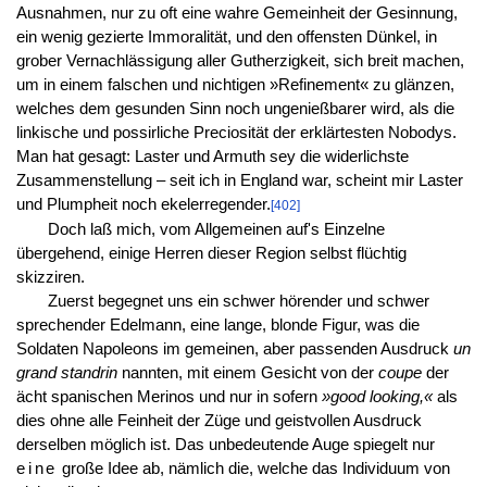
Ausnahmen, nur zu oft eine wahre Gemeinheit der Gesinnung,
ein wenig gezierte Immoralität, und den offensten Dünkel, in
grober Vernachlässigung aller Gutherzigkeit, sich breit machen,
um in einem falschen und nichtigen »Refinement« zu glänzen,
welches dem gesunden Sinn noch ungenießbarer wird, als die
linkische und possirliche Preciosität der erklärtesten Nobodys.
Man hat gesagt: Laster und Armuth sey die widerlichste
Zusammenstellung – seit ich in England war, scheint mir Laster
und Plumpheit noch ekelerregender.
[402]
Doch laß mich, vom Allgemeinen auf's Einzelne
übergehend, einige Herren dieser Region selbst flüchtig
skizziren.
Zuerst begegnet uns ein schwer hörender und schwer
sprechender Edelmann, eine lange, blonde Figur, was die
Soldaten Napoleons im gemeinen, aber passenden Ausdruck
un
grand standrin
nannten, mit einem Gesicht von der
coupe
der
ächt spanischen Merinos und nur in sofern
»good looking,«
als
dies ohne alle Feinheit der Züge und geistvollen Ausdruck
derselben möglich ist. Das unbedeutende Auge spiegelt nur
eine
große Idee ab, nämlich die, welche das Individuum von