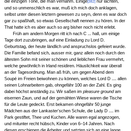
die einzigen Töne, die man vernahm. Einige
nur lachten,
[382]
und so unmenschlich es war, muß ich mich doch anklagen,
selbst unter diesen letztern gewesen zu seyn, denn es war doch
gar zu spaßhaft, so etwas Gesellschaft nennen zu hören. In der
That hatte ich es aber auch so arg bisher noch nicht erlebt.
Früh am andern Morgen ritt ich nach C ... hall, um einige
Tage dort zuzubringen, auf eine Einladung zu Lord D.
Geburtstag, der heute ländlich und anspruchslos gefeiert wurde.
Die Familie befand sich, ausser mir, ganz allein noch durch den
ältesten Sohn mit seiner schönen und lieblichen Frau vermehrt,
welche gewöhnlich in Irland residiren. Häuslichkeit war überall
an der Tagesordnung. Man aß früh, um gegen Abend dem
Soupé im Freien beiwohnen zu können, welches Lord D .... allen
seinen Lohnarbeitern gab, ohngefähr 100 an der Zahl. Es ging
dabei höchst anständig zu. Wir saßen im
pleasure ground
am
eisernen Zaun, und auf der gemähten Wiese waren die Tische
für die Leute gedeckt. Erst bekamen ohngefähr 50 junge
Mädchen aus der Lankaster'schen Schule, die Lady D .... im
Park gestiftet, Thee und Kuchen. Alle waren egal angezogen,
und mitunter recht hübsch, Kinder von 6–14 Jahren. Nach
diesen erschienen die Arbeiter und setzten sich an eine lange