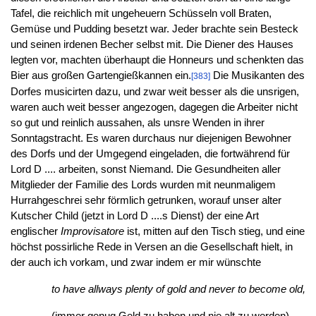
Tafel, die reichlich mit ungeheuern Schüsseln voll Braten,
Gemüse und Pudding besetzt war. Jeder brachte sein Besteck
und seinen irdenen Becher selbst mit. Die Diener des Hauses
legten vor, machten überhaupt die Honneurs und schenkten das
Bier aus großen Gartengießkannen ein.
Die Musikanten des
[383]
Dorfes musicirten dazu, und zwar weit besser als die unsrigen,
waren auch weit besser angezogen, dagegen die Arbeiter nicht
so gut und reinlich aussahen, als unsre Wenden in ihrer
Sonntagstracht. Es waren durchaus nur diejenigen Bewohner
des Dorfs und der Umgegend eingeladen, die fortwährend für
Lord D .... arbeiten, sonst Niemand. Die Gesundheiten aller
Mitglieder der Familie des Lords wurden mit neunmaligem
Hurrahgeschrei sehr förmlich getrunken, worauf unser alter
Kutscher Child (jetzt in Lord D ....s Dienst) der eine Art
englischer
Improvisatore
ist, mitten auf den Tisch stieg, und eine
höchst possirliche Rede in Versen an die Gesellschaft hielt, in
der auch ich vorkam, und zwar indem er mir wünschte
to have allways plenty of gold and never to become old,
(immer genug Geld zu haben und nie alt zu werden)