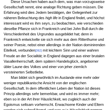
Diese Ursachen haben auch dem, was man vorzugsweise
Gesellschaft nennt, eine analoge Richtung geben müssen. Die
Erfahrung wird dies Jedem bestätigen, der Gelegenheit zur
näheren Beleuchtung des
high life
in England findet, und höchst
interessant wird es ihm seyn, zu beobachten, wie verschieden
dieselbe Pflanze sich in Frankreich und bei John Bull durch die
Verschiedenheit des Urgrundes ausgebildet hat; denn in
Frankreich entwickelte sie sich mehr aus dem Ritterthume und
seiner Poesie, nebst einer allerdings in der Nation dominirenden
Eitelkeit, verbunden
mit leichtem Sinn und einer wahren
[392]
Freude an der Socialität; in England dagegen aus einer brutalen
Vasallenherrschaft, dem spätern Handelsglück, angeborner
übler Laune des Volkes und einer von jeher ziemlich
versteinerten Selbstliebe.
Man bildet sich gewöhnlich im Auslande eine mehr oder
weniger republikanische Ansicht von der englischen
Gesellschaft. In dem öffentlichen Leben der Nation ist dieses
Prinzip allerdings sehr bemerkbar, und wird es immer mehr;
eben so in der Art ihrer Häuslichkeit, wo zugleich auch der
Egoismus seltsam vorherrscht. Erwachsene Kinder und Eltern
werden sich schnell fremd, und was
wir
Häuslichkeit nennen,