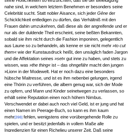
seine Höflichkeiten so einzurichten, daß sie der Beleidigung
nahe sind, in welchem letztern Benehmen er besonders seine
Celebrität sucht. Statt nobler Aisance, sich jeder
Gêne
der
Schicklichkeit entledigen zu dürfen, das Verhältniß mit den
Frauen dahin umzukehren, daß diese als der angreifende und er
nur als der duldende Theil erscheint, seine beßten Bekannten,
sobald sie ihm nicht durch die Fashion imponiren, gelegentlich
aus Laune so zu behandeln, als kenne er sie nicht mehr
»to cut
them«
wie der Kunstausdruck heißt, den unsäglich faden Jargon
und die Affektation seines
»set«
gut inne zu haben, und stets zu
wissen, was
»the thing«
ist – das ohngefähr macht den jungen
»Lion« in der Modewelt. Hat er noch dazu eine besonders
hübsche Maitresse, und ist es ihm nebenbei gelungen, irgend
eine Thörin zu verführen, die albern genug war, sich der Mode
zu opfern, und Mann und Kinder seinetwegen zu verlassen, so
erhält seine Reputation einen noch höhern Nimbus.
Verschwendet er dabei auch noch viel Geld, ist er jung und hat
einen Namen im Peerage-Buch, so kann es ihm kaum
mehr
fehlen, wenigstens eine vorübergehende Rolle zu
[398]
spielen, und er besitzt jedenfalls in vollem Maße alle
Ingredienzien für einen Richelieu unserer Zeit. Daß seine