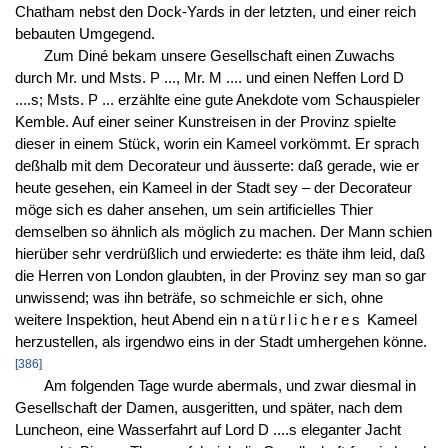
Chatham nebst den Dock-Yards in der letzten, und einer reich
bebauten Umgegend.
Zum Diné bekam unsere Gesellschaft einen Zuwachs
durch Mr. und Msts. P ..., Mr. M .... und einen Neffen Lord D
....s; Msts. P ... erzählte eine gute Anekdote vom Schauspieler
Kemble. Auf einer seiner Kunstreisen in der Provinz spielte
dieser in einem Stück, worin ein Kameel vorkömmt. Er sprach
deßhalb mit dem Decorateur und äusserte: daß gerade, wie er
heute gesehen, ein Kameel in der Stadt sey – der Decorateur
möge sich es daher ansehen, um sein artificielles Thier
demselben so ähnlich als möglich zu machen. Der Mann schien
hierüber sehr verdrüßlich und erwiederte: es thäte ihm leid, daß
die Herren von London glaubten, in der Provinz sey man so gar
unwissend; was ihn beträfe, so schmeichle er sich, ohne
weitere Inspektion, heut Abend ein
natürlicheres
Kameel
herzustellen, als irgendwo eins in der Stadt umhergehen könne.
[386]
Am folgenden Tage wurde abermals, und zwar diesmal in
Gesellschaft der Damen, ausgeritten, und später, nach dem
Luncheon, eine Wasserfahrt auf Lord D ....s eleganter Jacht