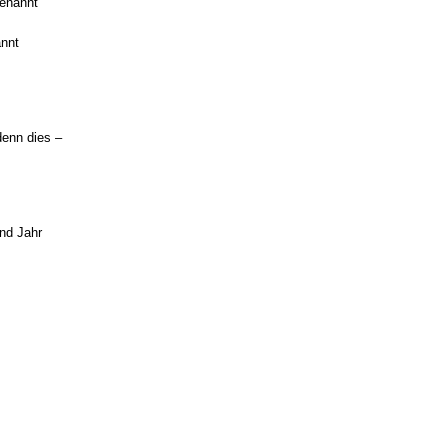
genannt
nnt
denn dies –
nd Jahr