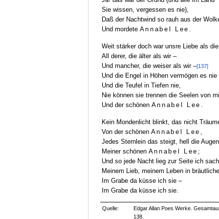
Sie wissen, vergessen es nie),
Daß der Nachtwind so rauh aus der Wolke
Und mordete
Annabel Lee.
Weit stärker doch war unsre Liebe als die
All derer, die älter als wir –
Und mancher, die weiser als wir –
[137]
Und die Engel in Höhen vermögen es nie
Und die Teufel in Tiefen nie,
Nie können sie trennen die Seelen von mi
Und der schönen
Annabel Lee.
Kein Mondenlicht blinkt, das nicht Träume
Von der schönen
Annabel Lee,
Jedes Sternlein das steigt, hell die Augen
Meiner schönen
Annabel Lee;
Und so jede Nacht lieg zur Seite ich sach
Meinem Lieb, meinem Leben in bräutliche
Im Grabe da küsse ich sie –
Im Grabe da küsse ich sie.
Quelle:
Edgar Allan Poes Werke. Gesamtausg
138.