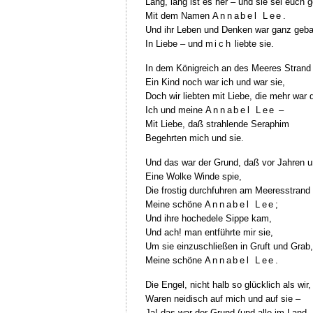
Lang, lang ist es her – und sie sei euch 
Mit dem Namen
Annabel Lee.
Und ihr Leben und Denken war ganz geba
In Liebe – und
mich
liebte sie.
In dem Königreich an des Meeres Strand
Ein Kind noch war ich und war sie,
Doch wir liebten mit Liebe, die mehr war 
Ich und meine
Annabel Lee
–
Mit Liebe, daß strahlende Seraphim
Begehrten mich und sie.
Und das war der Grund, daß vor Jahren u
Eine Wolke Winde spie,
Die frostig durchfuhren am Meeresstrand
Meine schöne
Annabel Lee;
Und ihre hochedele Sippe kam,
Und ach! man entführte mir sie,
Um sie einzuschließen in Gruft und Grab,
Meine schöne
Annabel Lee.
Die Engel, nicht halb so glücklich als wir,
Waren neidisch auf mich und auf sie –
Ja! das war der Grund (und alle im Land