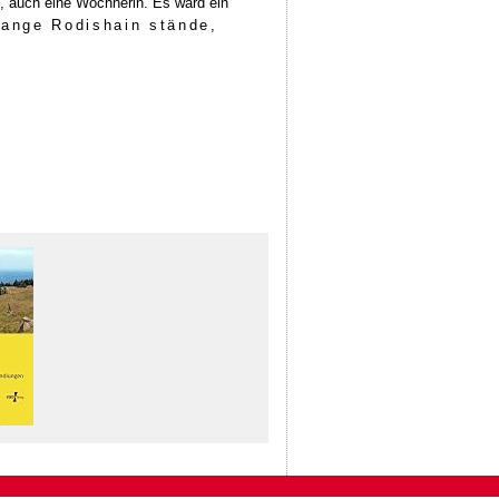
n), auch eine Wöchnerin. Es ward ein
ange Rodishain stände,