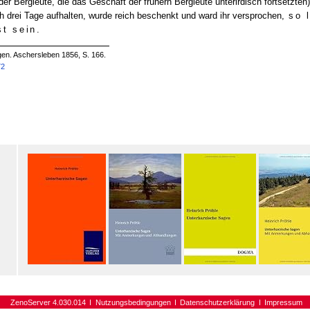
er Bergleute, die das Geschäft der frühern Bergleute unterirdisch fortsetzte
rei Tage aufhalten, wurde reich beschenkt und ward ihr versprochen,
so l
st sein.
gen. Aschersleben 1856, S. 166.
72
ZenoServer 4.030.014
Nutzungsbedingungen
Datenschutzerklärung
Impressum