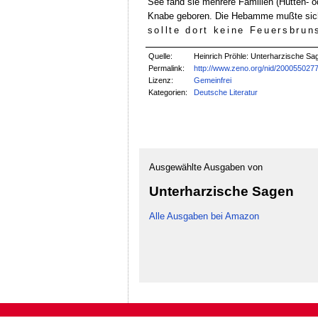
See fand sie mehrere Familien (Hütten- od
Knabe geboren. Die Hebamme mußte sich d
sollte dort keine Feuersbrun
Quelle:
Heinrich Pröhle: Unterharzische Sa
Permalink:
http://www.zeno.org/nid/200055027
Lizenz:
Gemeinfrei
Kategorien:
Deutsche Literatur
Ausgewählte Ausgaben von
Unterharzische Sagen
Alle Ausgaben bei Amazon