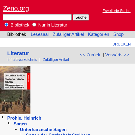
Zeno.org
Erweiterte Suche
Bibliothek
Nur in Literatur
Bibliothek
Lesesaal
Zufälliger Artikel
Kategorien
Shop
DRUCKEN
Literatur
<< Zurück
|
Vorwärts >>
Inhaltsverzeichnis
|
Zufälliger Artikel
Pröhle, Heinrich
Sagen
Unterharzische Sagen