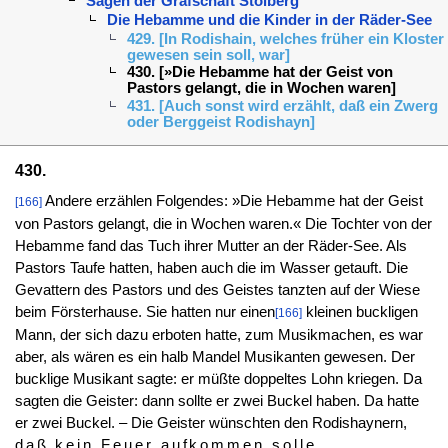
Sagen der Grafschaft Stolberg
Die Hebamme und die Kinder in der Räder-See
429. [In Rodishain, welches früher ein Kloster
gewesen sein soll, war]
430. [»Die Hebamme hat der Geist von
Pastors gelangt, die in Wochen waren]
431. [Auch sonst wird erzählt, daß ein Zwerg
oder Berggeist Rodishayn]
430.
Andere erzählen Folgendes: »Die Hebamme hat der Geist
[166]
von Pastors gelangt, die in Wochen waren.« Die Tochter von der
Hebamme fand das Tuch ihrer Mutter an der Räder-See. Als
Pastors Taufe hatten, haben auch die im Wasser getauft. Die
Gevattern des Pastors und des Geistes tanzten auf der Wiese
beim Försterhause. Sie hatten nur einen
kleinen buckligen
[166]
Mann, der sich dazu erboten hatte, zum Musikmachen, es war
aber, als wären es ein halb Mandel Musikanten gewesen. Der
bucklige Musikant sagte: er müßte doppeltes Lohn kriegen. Da
sagten die Geister: dann sollte er zwei Buckel haben. Da hatte
er zwei Buckel. – Die Geister wünschten den Rodishaynern,
daß kein Feuer aufkommen solle.