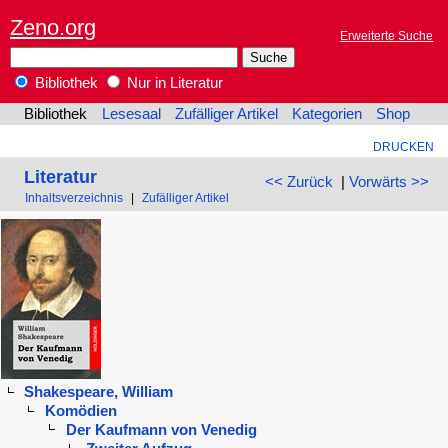
Zeno.org
Erweiterte Suche
Bibliothek
Nur in Literatur
Bibliothek
Lesesaal
Zufälliger Artikel
Kategorien
Shop
DRUCKEN
Literatur
<< Zurück
|
Vorwärts >>
Inhaltsverzeichnis
|
Zufälliger Artikel
Shakespeare, William
Komödien
Der Kaufmann von Venedig