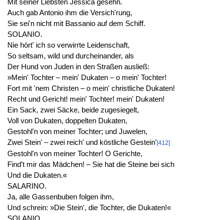
Mit seiner Liebsten Jessica gesehn.
Auch gab Antonio ihm die Versich'rung,
Sie sei'n nicht mit Bassanio auf dem Schiff.
SOLANIO.
Nie hört' ich so verwirrte Leidenschaft,
So seltsam, wild und durcheinander, als
Der Hund von Juden in den Straßen ausließ:
»Mein' Tochter – mein' Dukaten – o mein' Tochter!
Fort mit 'nem Christen – o mein' christliche Dukaten!
Recht und Gericht! mein' Tochter! mein' Dukaten!
Ein Sack, zwei Säcke, beide zugesiegelt,
Voll von Dukaten, doppelten Dukaten,
Gestohl'n von meiner Tochter; und Juwelen,
Zwei Stein' – zwei reich' und köstliche Gestein'
[412]
Gestohl'n von meiner Tochter! O Gerichte,
Find't mir das Mädchen! – Sie hat die Steine bei sich
Und die Dukaten.«
SALARINO.
Ja, alle Gassenbuben folgen ihm,
Und schrein: »Die Stein', die Tochter, die Dukaten!«
SOLANIO.