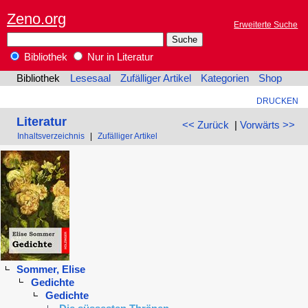
Zeno.org
Erweiterte Suche
Bibliothek
Nur in Literatur
Bibliothek
Lesesaal
Zufälliger Artikel
Kategorien
Shop
DRUCKEN
Literatur
<< Zurück
|
Vorwärts >>
Inhaltsverzeichnis
|
Zufälliger Artikel
Sommer, Elise
Gedichte
Gedichte