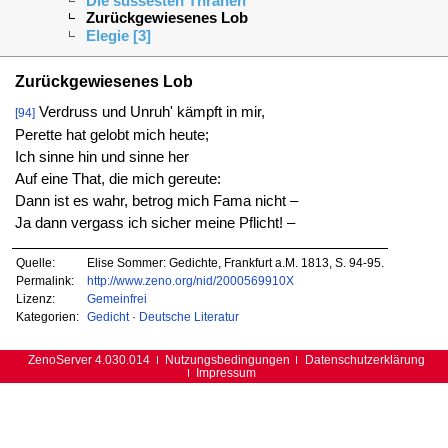
Die süssesten Thränen
Zurückgewiesenes Lob
Elegie [3]
Zurückgewiesenes Lob
Verdruss und Unruh' kämpft in mir,
[94]
Perette hat gelobt mich heute;
Ich sinne hin und sinne her
Auf eine That, die mich gereute:
Dann ist es wahr, betrog mich Fama nicht –
Ja dann vergass ich sicher meine Pflicht! –
Quelle:
Elise Sommer: Gedichte, Frankfurt a.M. 1813, S. 94-95.
Permalink:
http://www.zeno.org/nid/2000569910X
Lizenz:
Gemeinfrei
Kategorien:
Gedicht
·
Deutsche Literatur
ZenoServer 4.030.014
Nutzungsbedingungen
Datenschutzerklärung
Impressum