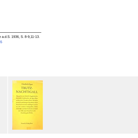
e a.d.S. 1936, S. 8-9,11-13.
55