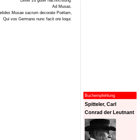
Leser zu guter nachrichtung.
Ad Musas.
elides Musae sacrum decorate Poëtam,
Qui vos Germano nunc facit ore loqui.
Buchempfehlung
Spitteler, Carl
Conrad der Leutnant