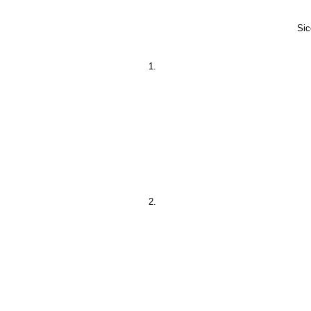
Sic
1.
2.