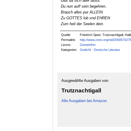
Gibt da sich aller bloss.
Du nun auff sein begehren,
Brauch alles pur ALLEIN
Zu GOTTES lob vnd EHREN
Zum heil der Seelen dein.
Quelle:
Friedrich Spee: Trutznachtigall, Hall
Permalink:
http://www.zeno.org/nid/200057027
Lizenz:
Gemeinfrei
Kategorien:
Gedicht
·
Deutsche Literatur
Ausgewählte Ausgaben von
Trutznachtigall
Alle Ausgaben bei Amazon