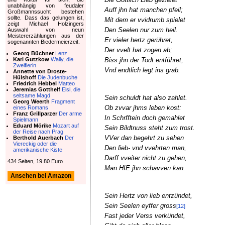
unabhängig von feudaler
Auff jhn hat manchen pfeil;
Großmannssucht bestehen
sollte. Dass das gelungen ist,
Mit dem er vvidrumb spielet
zeigt Michael Holzingers
Den Seelen nur zum heil.
Auswahl von neun
Meistererzählungen aus der
Er vieler hertz gerühret,
sogenannten Biedermeierzeit.
Der vvelt hat zogen ab;
Georg Büchner
Lenz
Karl Gutzkow
Wally, die
Biss jhn der Todt entführet,
Zweiflerin
Vnd endtlich legt ins grab.
Annette von Droste-
Hülshoff
Die Judenbuche
Friedrich Hebbel
Matteo
Jeremias Gotthelf
Elsi, die
seltsame Magd
Sein schuldt hat also zahlet.
Georg Weerth
Fragment
Ob zvvar jhms leben kost:
eines Romans
Franz Grillparzer
Der arme
In Schrfftein doch gemahlet
Spielmann
Eduard Mörike
Mozart auf
Sein Bildtnuss steht zum trost.
der Reise nach Prag
VVer dan begehrt zu sehen
Berthold Auerbach
Der
Viereckig oder die
Den lieb- vnd vvehrten man,
amerikanische Kiste
Darff vveiter nicht zu gehen,
434 Seiten, 19.80 Euro
Man HIE jhn schavven kan.
Ansehen bei Amazon
Sein Hertz von lieb entzündet,
Sein Seelen eyffer gross
[12]
Fast jeder Verss verkündet,