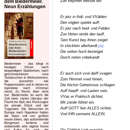
Zun Reymen fliesset ein.
dem Biedermeier.
Neun Erzählungen
Er jetz in thäl- vnd VVälden
Den vöglen spielet auff:
Er jetz nach heid- vnd Felden
Zun Hirten nimbt den lauff,
Sein Kunst bey ihnen zeiget
In stücklein allerhandt,
[11]
Die seiten hoch besteiget
Durch noten vnbekandt.
Biedermeier - das klingt in
heutigen Ohren nach
langweiligem Spießertum, nach
Er auch sich vvol darff vvagen
geschmacklosen rosa
Teetässchen in Wohnzimmern,
Zum Himmel vveit hinein,
die aussehen wie
Die höchst Geheimnus schlagen
Puppenstuben und in denen es
irgendwie nach »Omma«
Auff harpff- vnd Lauten sein,
riecht. Zu Recht. Aber nicht
nur. Biedermeier ist auch die
VVas er Poëtisch dichtet,
Zeit einer zarten Literatur der
Mit zierde führet ein,
Flucht ins Idyll, des Rückzuges
ins private Glück und der
Auff GOTT fein ALLES richtet,
Tugenden. Die Menschen im
Europa nach Napoleon hatten
Vnd IHN vermeint ALLEIN.
die Nase voll von großen
neuen Ideen, das aufstrebende
Bürgertum forderte und
entwickelte eine eigene Kunst
Die Göttlich Lieb gezielet
und Kultur für sich, die