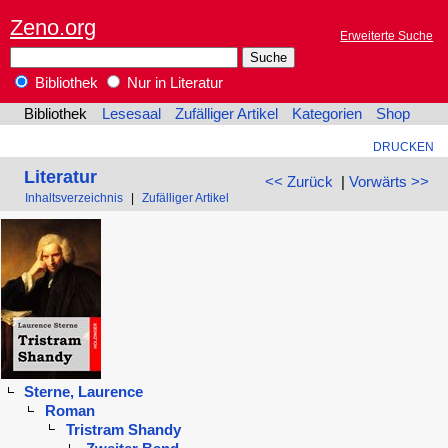
Zeno.org
Erweiterte Suche
Bibliothek
Nur in Literatur
Bibliothek
Lesesaal
Zufälliger Artikel
Kategorien
Shop
DRUCKEN
Literatur
<< Zurück
|
Vorwärts >>
Inhaltsverzeichnis
|
Zufälliger Artikel
Sterne, Laurence
Roman
Tristram Shandy