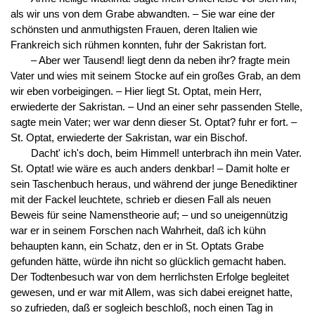
als wir uns von dem Grabe abwandten. – Sie war eine der
schönsten und anmuthigsten Frauen, deren Italien wie
Frankreich sich rühmen konnten, fuhr der Sakristan fort.
– Aber wer Tausend! liegt denn da neben ihr? fragte mein
Vater und wies mit seinem Stocke auf ein großes Grab, an dem
wir eben vorbeigingen. – Hier liegt St. Optat, mein Herr,
erwiederte der Sakristan. – Und an einer sehr passenden Stelle,
sagte mein Vater; wer war denn dieser St. Optat? fuhr er fort. –
St. Optat, erwiederte der Sakristan, war ein Bischof.
Dacht' ich's doch, beim Himmel! unterbrach ihn mein Vater.
St. Optat! wie wäre es auch anders denkbar! – Damit holte er
sein Taschenbuch heraus, und während der junge Benediktiner
mit der Fackel leuchtete, schrieb er diesen Fall als neuen
Beweis für seine Namenstheorie auf; – und so uneigennützig
war er in seinem Forschen nach Wahrheit, daß ich kühn
behaupten kann, ein Schatz, den er in St. Optats Grabe
gefunden hätte, würde ihn nicht so glücklich gemacht haben.
Der Todtenbesuch war von dem herrlichsten Erfolge begleitet
gewesen, und er war mit Allem, was sich dabei ereignet hatte,
so zufrieden, daß er sogleich beschloß, noch einen Tag in