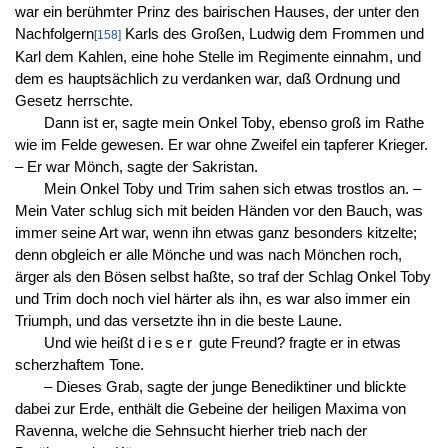
war ein berühmter Prinz des bairischen Hauses, der unter den
Nachfolgern
Karls des Großen, Ludwig dem Frommen und
[158]
Karl dem Kahlen, eine hohe Stelle im Regimente einnahm, und
dem es hauptsächlich zu verdanken war, daß Ordnung und
Gesetz herrschte.
Dann ist er, sagte mein Onkel Toby, ebenso groß im Rathe
wie im Felde gewesen. Er war ohne Zweifel ein tapferer Krieger.
– Er war Mönch, sagte der Sakristan.
Mein Onkel Toby und Trim sahen sich etwas trostlos an. –
Mein Vater schlug sich mit beiden Händen vor den Bauch, was
immer seine Art war, wenn ihn etwas ganz besonders kitzelte;
denn obgleich er alle Mönche und was nach Mönchen roch,
ärger als den Bösen selbst haßte, so traf der Schlag Onkel Toby
und Trim doch noch viel härter als ihn, es war also immer ein
Triumph, und das versetzte ihn in die beste Laune.
Und wie heißt
dieser
gute Freund? fragte er in etwas
scherzhaftem Tone.
– Dieses Grab, sagte der junge Benediktiner und blickte
dabei zur Erde, enthält die Gebeine der heiligen Maxima von
Ravenna, welche die Sehnsucht hierher trieb nach der