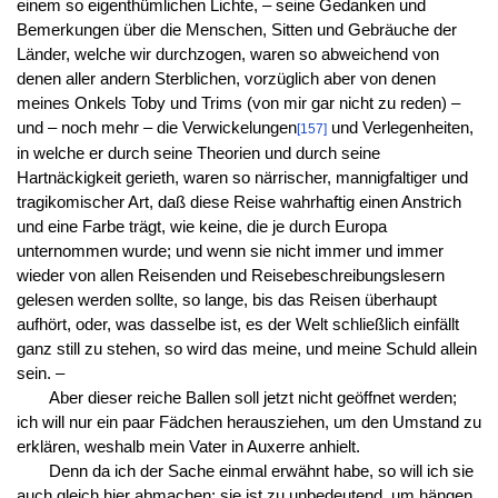
einem so eigenthümlichen Lichte, – seine Gedanken und
Bemerkungen über die Menschen, Sitten und Gebräuche der
Länder, welche wir durchzogen, waren so abweichend von
denen aller andern Sterblichen, vorzüglich aber von denen
meines Onkels Toby und Trims (von mir gar nicht zu reden) –
und – noch mehr – die Verwickelungen
und Verlegenheiten,
[157]
in welche er durch seine Theorien und durch seine
Hartnäckigkeit gerieth, waren so närrischer, mannigfaltiger und
tragikomischer Art, daß diese Reise wahrhaftig einen Anstrich
und eine Farbe trägt, wie keine, die je durch Europa
unternommen wurde; und wenn sie nicht immer und immer
wieder von allen Reisenden und Reisebeschreibungslesern
gelesen werden sollte, so lange, bis das Reisen überhaupt
aufhört, oder, was dasselbe ist, es der Welt schließlich einfällt
ganz still zu stehen, so wird das meine, und meine Schuld allein
sein. –
Aber dieser reiche Ballen soll jetzt nicht geöffnet werden;
ich will nur ein paar Fädchen herausziehen, um den Umstand zu
erklären, weshalb mein Vater in Auxerre anhielt.
Denn da ich der Sache einmal erwähnt habe, so will ich sie
auch gleich hier abmachen; sie ist zu unbedeutend, um hängen