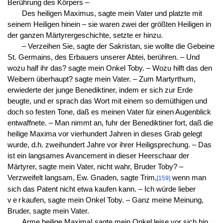
Berührung des Körpers –
Des heiligen Maximus, sagte mein Vater und platzte mit
seinem Heiligen hinein – sie waren zwei der größten Heiligen in
der ganzen Märtyrergeschichte, setzte er hinzu.
– Verzeihen Sie, sagte der Sakristan, sie wollte die Gebeine
St. Germains, des Erbauers unserer Abtei, berühren. – Und
wozu half ihr das? sagte mein Onkel Toby. – Wozu hilft das den
Weibern überhaupt? sagte mein Vater. – Zum Martyrthum,
erwiederte der junge Benediktiner, indem er sich zur Erde
beugte, und er sprach das Wort mit einem so demüthigen und
doch so festen Tone, daß es meinen Vater für einen Augenblick
entwaffnete. – Man nimmt an, fuhr der Benediktiner fort, daß die
heilige Maxima vor vierhundert Jahren in dieses Grab gelegt
wurde, d.h. zweihundert Jahre vor ihrer Heiligsprechung. – Das
ist ein langsames Avancement in dieser Heerschaar der
Märtyrer, sagte mein Vater, nicht wahr, Bruder Toby? –
Verzweifelt langsam, Ew. Gnaden, sagte Trim,
wenn man
[159]
sich das Patent nicht etwa kaufen kann. – Ich würde lieber
ver
kaufen, sagte mein Onkel Toby. – Ganz meine Meinung,
Bruder, sagte mein Vater.
Arme heilige Maxima! sagte mein Onkel leise vor sich hin,