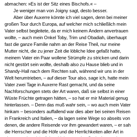
abmachen: »Es ist der Sitz eines Bischofs.« –
Je weniger man von Joigny sagt, desto besser.
Aber über Auxerre könnte ich viel sagen, denn bei meiner
großen Tour durch Europa, auf welcher mich schließlich mein
Vater selbst begleitete, da er mich keinem Andern anvertrauen
wollte, – auch mein Onkel Toby, Trim und Obadiah, überhaupt
fast die ganze Familie nahm an der Reise Theil, nur meine
Mutter nicht, die zu jener Zeit die löbliche Idee gefaßt hatte,
meinem Vater ein Paar wollene Strümpfe zu stricken und darin
nicht gestört sein wollte, deshalb also zu Hause blieb und in
Shandy-Hall nach dem Rechten sah, während wir uns in der
Welt herumtrieben, – auf dieser Tour also, sage ich, hatte mein
Vater zwei Tage in Auxerre Rast gemacht, und da seine
Nachforschungen stets der Art waren, daß sie selbst in einer
Wüste Früchte getragen hätten, – so hat er mir Material genug
hinterlassen. – Denn das muß wahr sein, – wo auch mein Vater
hinkam – besonders auffallend war dies aber bei seinen Reisen
in Frankreich und Italien, – da lagen seine Wege so abseits von
denen, die andere Reisende vor ihm gewandert waren, – er sah
die Herrscher und die Höfe und die Herrlichkeiten aller Art in