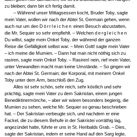
zu bleiben; dann bin ich fertig damit.
– Während unser Mittagsessen kocht, Bruder Toby, sagte
mein Vater, wollen wir nach der Abtei St. Germain gehen, wenn
auch nur um den
Dörrleichen
einen Besuch abzustatten,
die Mr. Sequier so sehr empfiehlt. – Welchen
dergleichen
Du willst, sagte mein Onkel Toby, der während der ganzen
Reise die Gefälligkeit selbst war. – Mein Gott! sagte mein Vater
– ich meine die Mumien. – Dann hat man nicht nöthig sich zu
rasiren, sagte mein Onkel Toby. – Rasiren! nein, rief mein Vater,
unter Verwandten macht man keine Umstände. – So gingen wir
nach der Abtei St. Germain; der Korporal, mit meinem Onkel
Toby unter dem Arm, beschloß den Zug.
Alles ist sehr schön, sehr reich, sehr köstlich und sehr
prächtig, sagte mein Vater zu dem Sakristan, einem jungen
Benediktinermönche, – aber wir wären besonders begierig, die
Mumien zu sehen, welche Mr. Sequier so genau beschrieben
hat. – Der Sakristan verbeugte sich, und nachdem er eine
Fackel, die zu diesem Behufe in der Sakristei vorräthig lag,
angezündet hatte, führte er uns in St. Heribalds Grab. – Dies,
sagte der Sakristan, indem er seine Hand auf den Sarg legte,