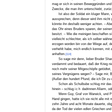
mag er sich in seinen Beweggründen und s
Zwecke, die man ihm unterschiebt, zurü
Ist also der Soldat ein kluger Mann,
aussprechen, denn dieser wird ihm nicht 
könnte ihn deshalb weniger achten. – Aber
das Ohr eines Bruders sparen, der seine
besitzt. – Wie die meinigen beschaffen si
vielleicht schlechter, als ich selber wäh
erzogen worden bin von der Wiege auf, d
verhehlt habe, mich endlich kennen, mi
anhaften.
[114]
So sage mir denn, lieber Bruder Sha
verdammt und bedauert, daß der Krieg nic
noch mehr seiner Mitgeschöpfe getödtet,
seines Vergnügens wegen? – Sage mir, B
(Außer den hundert Pfund, die ich Dir zu
Schon als Schulbube schlug mir das 
hinein – schlug
ich
dadrinnen Allarm, ode
Wenn Guy, Graf von Warwick, und P
Hand gingen, hatte ich sie nicht alle mi
zehn Jahre und acht Monate dauerte, obgl
da der Tod der vielen edlen Griechen und