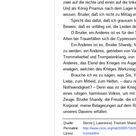
zwei auf die rechte und einen auf die li
Und als König Priamus nach dem Lager ka
wissen, Bruder, daß ich nicht zu Mittag 
Spricht das dafür, daß ich grausam 
Beweis, daß es unfähig sei, die Leiden d
O Bruder, ein Anderes ist es für den
Alten bei Trauerfällen sich der Cypressen
Ein Anderes ist es, Bruder Shandy, f
zu werden; ein Anderes, getrieben von Va
Trommelwirbel und Trompetenklang, von fl
Anderes, das Elend des Krieges ins Auge
erwägen, welchen des Krieges Werkzeug se
Brauche ich es zu sagen, was Sie, Y
Liebe, zum Mitleid, zum Helfen, – dazu ni
Nothwendigkeit? – Denn was ist der Krieg
eines ruhigen, harmlosen Volkes, um mit
Zeuge, Bruder Shandy, die Freude, die i
Korporal, meine Belagerungen auf dem R
unseres Daseins erfüllen.
Quelle:
Sterne [, Lawrence]: Tristram Shandy
Permalink:
http://www.zeno.org/nid/200057162
Lizenz:
Gemeinfrei