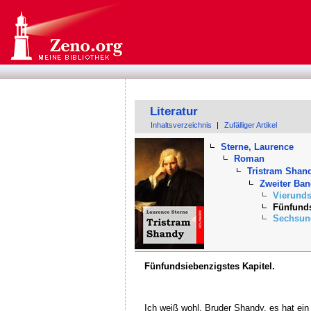
Literatur
Inhaltsverzeichnis
|
Zufälliger Artikel
Sterne, Laurence
Roman
Tristram Shan
Zweiter Ba
Vierunds
Fünfunds
Sechsund
Fünfundsiebenzigstes Kapitel.
Ich weiß wohl, Bruder Shandy, es hat ei