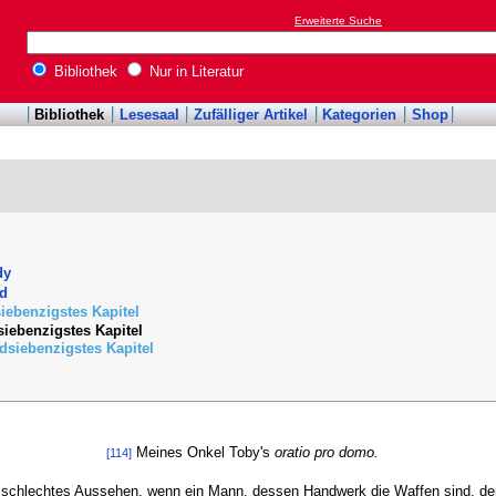
Erweiterte Suche
Bibliothek
Nur in Literatur
Bibliothek
Lesesaal
Zufälliger Artikel
Kategorien
Shop
dy
nd
iebenzigstes Kapitel
iebenzigstes Kapitel
siebenzigstes Kapitel
Meines Onkel Toby's
oratio pro domo.
[114]
n schlechtes Aussehen, wenn ein Mann, dessen Handwerk die Waffen sind, den