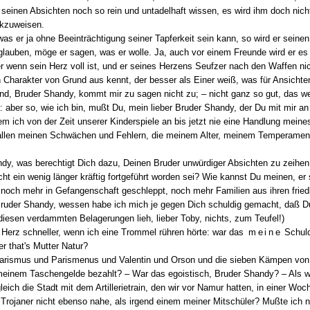
einen Absichten noch so rein und untadelhaft wissen, es wird ihm doch nicht
ckzuweisen.
 was er ja ohne Beeinträchtigung seiner Tapferkeit sein kann, so wird er sein
glauben, möge er sagen, was er wolle. Ja, auch vor einem Freunde wird er es 
 wenn sein Herz voll ist, und er seines Herzens Seufzer nach den Waffen nich
n Charakter von Grund aus kennt, der besser als Einer weiß, was für Ansich
nd, Bruder Shandy, kommt mir zu sagen nicht zu; – nicht ganz so gut, das weiß
ne: aber so, wie ich bin, mußt Du, mein lieber Bruder Shandy, der Du mit mir a
em ich von der Zeit unserer Kinderspiele an bis jetzt nie eine Handlung mei
t allen meinen Schwächen und Fehlern, die meinem Alter, meinem Temperam
ndy, was berechtigt Dich dazu, Deinen Bruder unwürdiger Absichten zu zeihen
ht ein wenig länger kräftig fortgeführt worden sei? Wie kannst Du meinen, e
 noch mehr in Gefangenschaft geschleppt, noch mehr Familien aus ihren frie
ruder Shandy, wessen habe ich mich je gegen Dich schuldig gemacht, daß D
 diesen verdammten Belagerungen lieh, lieber Toby, nichts, zum Teufel!)
Herz schneller, wenn ich eine Trommel rühren hörte: war das
meine
Schuld
r that's Mutter Natur?
arismus und Parismenus und Valentin und Orson und die sieben Kämpen von 
t meinem Taschengelde bezahlt? – War das egoistisch, Bruder Shandy? – Als wi
eich die Stadt mit dem Artillerietrain, den wir vor Namur hatten, in einer W
 Trojaner nicht ebenso nahe, als irgend einem meiner Mitschüler? Mußte ich n