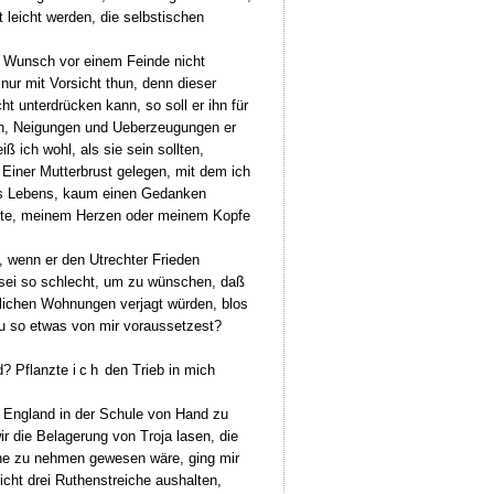
 leicht werden, die selbstischen
en Wunsch vor einem Feinde nicht
nur mit Vorsicht thun, denn dieser
t unterdrücken kann, so soll er ihn für
ten, Neigungen und Ueberzeugungen er
 ich wohl, als sie sein sollten,
n Einer Mutterbrust gelegen, mit dem ich
nes Lebens, kaum einen Gedanken
ente, meinem Herzen oder meinem Kopfe
, wenn er den Utrechter Frieden
r sei so schlecht, um zu wünschen, daß
dlichen Wohnungen verjagt würden, blos
u so etwas von mir voraussetzest?
? Pflanzte
ich
den Trieb in mich
England in der Schule von Hand zu
r die Belagerung von Troja lasen, die
oche zu nehmen gewesen wäre, ging mir
icht drei Ruthenstreiche aushalten,