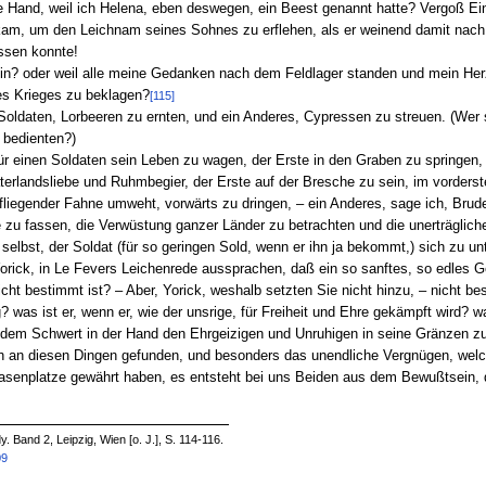
nke Hand, weil ich Helena, eben deswegen, ein Beest genannt hatte? Vergoß E
m, um den Leichnam seines Sohnes zu erflehen, als er weinend damit nach 
essen konnte!
bin? oder weil alle meine Gedanken nach dem Feldlager standen und mein Her
es Krieges zu beklagen?
[115]
 Soldaten, Lorbeeren zu ernten, und ein Anderes, Cypressen zu streuen. (Wer s
 bedienten?)
ür einen Soldaten sein Leben zu wagen, der Erste in den Graben zu springen,
terlandsliebe und Ruhmbegier, der Erste auf der Bresche zu sein, im vorderst
iegender Fahne umweht, vorwärts zu dringen, – ein Anderes, sage ich, Brude
 zu fassen, die Verwüstung ganzer Länder zu betrachten und die unerträglic
lbst, der Soldat (für so geringen Sold, wenn er ihn ja bekommt,) sich zu un
orick, in Le Fevers Leichenrede aussprachen, daß ein so sanftes, so edles 
cht bestimmt ist? – Aber, Yorick, weshalb setzten Sie nicht hinzu, – nicht be
? was ist er, wenn er, wie der unsrige, für Freiheit und Ehre gekämpft wird
 dem Schwert in der Hand den Ehrgeizigen und Unruhigen in seine Gränzen z
ch an diesen Dingen gefunden, und besonders das unendliche Vergnügen, welc
asenplatze gewährt haben, es entsteht bei uns Beiden aus dem Bewußtsein,
. Band 2, Leipzig, Wien [o. J.], S. 114-116.
09