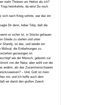
iner mehr Thränen um Hektor als ich?
Troja heimkehrte, da wirst Du noch
z sich nach Krieg sehnte, war das ein
agte Dir denn, lieber Toby, daß die
 wenn er sicher ist, in Stücke gehauen
en Gliede zu stehen und unter
r Shandy, ist das, und wieder ein
he Mühsal, die Entbehrungen zu
terziehen gezwungen ist.
Geschöpf wie der Mensch, geboren zur
stimmt von der Natur, aber wohl von der
? was anders, als das Zusammenschaaren
urückzuweisen? – Und, Gott ist mein
hes mir, und ich hoffe auch dem
 daß wir damit den großen Zweck