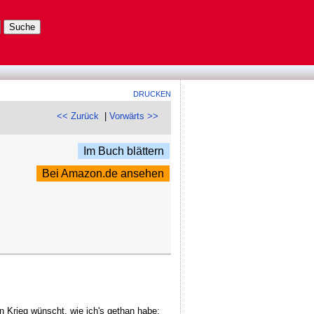
DRUCKEN
<< Zurück
|
Vorwärts >>
Im Buch blättern
Bei Amazon.de ansehen
 Krieg wünscht, wie ich's gethan habe;