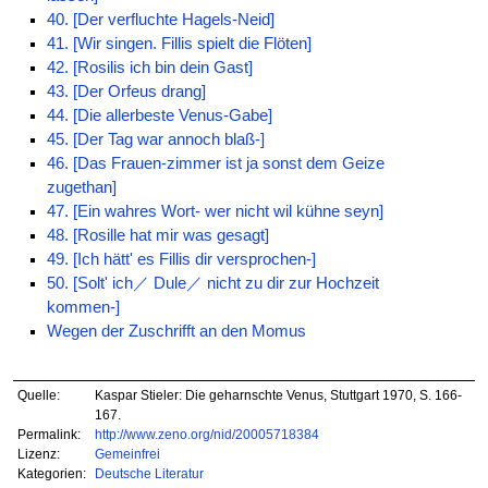
40. [Der verfluchte Hagels-Neid]
41. [Wir singen. Fillis spielt die Flöten]
42. [Rosilis ich bin dein Gast]
43. [Der Orfeus drang]
44. [Die allerbeste Venus-Gabe]
45. [Der Tag war annoch blaß-]
46. [Das Frauen-zimmer ist ja sonst dem Geize
zugethan]
47. [Ein wahres Wort- wer nicht wil kühne seyn]
48. [Rosille hat mir was gesagt]
49. [Ich hätt' es Fillis dir versprochen-]
50. [Solt' ich／ Dule／ nicht zu dir zur Hochzeit
kommen-]
Wegen der Zuschrifft an den Momus
Quelle:
Kaspar Stieler: Die geharnschte Venus, Stuttgart 1970, S. 166-
167.
Permalink:
http://www.zeno.org/nid/20005718384
Lizenz:
Gemeinfrei
Kategorien:
Deutsche Literatur