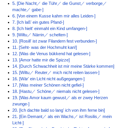
5. [Die Nacht／ die Tühr／ die Gunst／ verborge／
machte／ gabe-]
6. [Von einem Kusse kahm mir alles Leiden-]
7. [Ich laß' ein gutes Pfand-]
8. [Ich hielt' einmahl ein Kind umfangen-]
9. [Wiltu／ Närrin／ schelten-]
10. [Rosill' ist zwar Filandern fest verbunden-]
11. [Seht- was der Hochmuht kan!]
12. [Was die Venus bükkend hat gelesen-]
13. [Amor hatte mir die Spizze]
14. [Durch Schwachheit ist mir meine Stärke kommen]
15. [Wiltu／ Reuter／ mich nicht reiten lassen-]
16. [Wär' ein Licht nicht außgegangen-]
17. [Was meiner Schönen nicht gefiel-]
18. [Hastu／ Schöne／ niemals nicht gelesen-]
19. [Was Amor kaum gewust／ als er zwey Herzen
zwunge-]
20. [Ich dachte bald so lang' ich von ihm ferne bin]
21. [Ein Demant／ als ein Wachs／ ist Rosilis／ mein
Licht-]