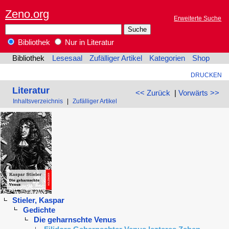
Zeno.org
Erweiterte Suche
Bibliothek
Nur in Literatur
Bibliothek
Lesesaal
Zufälliger Artikel
Kategorien
Shop
DRUCKEN
Literatur
<< Zurück
|
Vorwärts >>
Inhaltsverzeichnis
|
Zufälliger Artikel
Stieler, Kaspar
Gedichte
Die geharnschte Venus