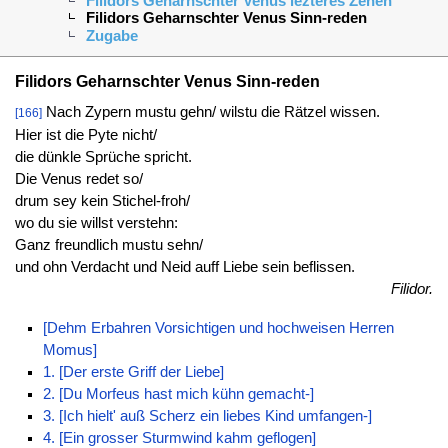
Filidors Geharnschter Venus lezteres Zehen
Filidors Geharnschter Venus Sinn-reden
Zugabe
Filidors Geharnschter Venus Sinn-reden
Nach Zypern mustu gehn/ wilstu die Rätzel wissen.
[166]
Hier ist die Pyte nicht/
die dünkle Sprüche spricht.
Die Venus redet so/
drum sey kein Stichel-froh/
wo du sie willst verstehn:
Ganz freundlich mustu sehn/
und ohn Verdacht und Neid auff Liebe sein beflissen.
Filidor.
[Dehm Erbahren Vorsichtigen und hochweisen Herren
Momus]
1. [Der erste Griff der Liebe]
2. [Du Morfeus hast mich kühn gemacht-]
3. [Ich hielt' auß Scherz ein liebes Kind umfangen-]
4. [Ein grosser Sturmwind kahm geflogen]