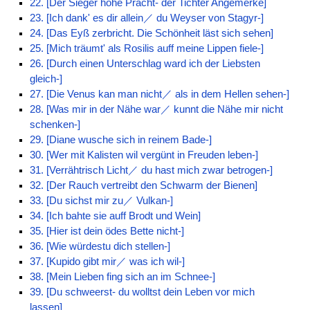
22. [Der Sieger hohe Pracht- der Tichter Angemerke]
23. [Ich dank' es dir allein／ du Weyser von Stagyr-]
24. [Das Eyß zerbricht. Die Schönheit läst sich sehen]
25. [Mich träumt' als Rosilis auff meine Lippen fiele-]
26. [Durch einen Unterschlag ward ich der Liebsten
gleich-]
27. [Die Venus kan man nicht／ als in dem Hellen sehen-]
28. [Was mir in der Nähe war／ kunnt die Nähe mir nicht
schenken-]
29. [Diane wusche sich in reinem Bade-]
30. [Wer mit Kalisten wil vergünt in Freuden leben-]
31. [Verrähtrisch Licht／ du hast mich zwar betrogen-]
32. [Der Rauch vertreibt den Schwarm der Bienen]
33. [Du sichst mir zu／ Vulkan-]
34. [Ich bahte sie auff Brodt und Wein]
35. [Hier ist dein ödes Bette nicht-]
36. [Wie würdestu dich stellen-]
37. [Kupido gibt mir／ was ich wil-]
38. [Mein Lieben fing sich an im Schnee-]
39. [Du schweerst- du wolltst dein Leben vor mich
lassen]