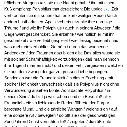
frölichern Morgens /als sie eine Nacht gehabt / ihn mit einem
Kuß empfieng: Polyphilus that dergleichen: Die übrige
Zeit
[575]
verbrachten sie mit schertzhafften kurtzweiligen Reden /auch
andern Lustbarkeiten. Apatilevcheris erzehlte ihre unruhige
Träume / und wie ihr Polyphilus / auch in seinem Abwesen / die
Gegenwart geschencket. Sie erzehlte / wie höflich er mit ihr
geschertzet / wie verliebt gespielet / wie fleissig bedienet / und
was mehr ein verbuhltes Gemüth / durch das wachende
Andencken / den Träumen abzubilden gibt. Das alles wuste sie
mit solcher Schamhafftigkeit vorzubringen / daß man dennoch
ihre Tugend rühmen muß / und diesen Fehl vergessen / welchen
sie aus dem Zwang der gar zu grossen Liebe begangen.
Sonderlich war die Freundlichkeit / in dieser Erzehlung / mit
solcher Höflichkeit verwechselt / daß sie Polyphilus nicht ohne
Verwunderung ansehen konte. Ach! dachte Polyphilus / in
seinem Sinn / du bist ja wol schön / und ein Beschluß aller
Freundlichkeit: so liebkosende Reden /führete der Purpur-
beröthete Mund. Und die zärtliche Wangen / welche sich / auf
eine sondere Art / bewegten / so offt sie / der geschwätzigen
Zung / ihren Dienst verrichten ließ / zeigeten / die rößlichte