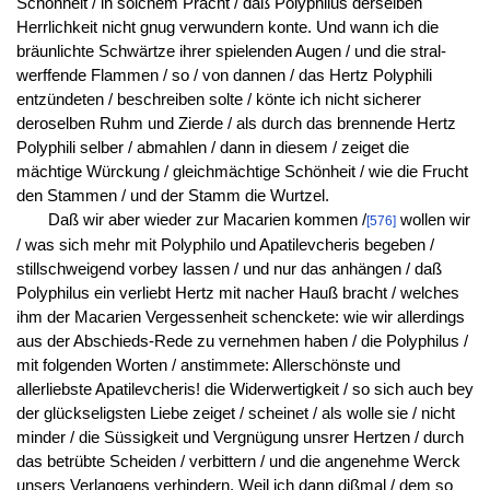
Schönheit / in solchem Pracht / daß Polyphilus derselben
Herrlichkeit nicht gnug verwundern konte. Und wann ich die
bräunlichte Schwärtze ihrer spielenden Augen / und die stral-
werffende Flammen / so / von dannen / das Hertz Polyphili
entzündeten / beschreiben solte / könte ich nicht sicherer
deroselben Ruhm und Zierde / als durch das brennende Hertz
Polyphili selber / abmahlen / dann in diesem / zeiget die
mächtige Würckung / gleichmächtige Schönheit / wie die Frucht
den Stammen / und der Stamm die Wurtzel.
Daß wir aber wieder zur Macarien kommen /
wollen wir
[576]
/ was sich mehr mit Polyphilo und Apatilevcheris begeben /
stillschweigend vorbey lassen / und nur das anhängen / daß
Polyphilus ein verliebt Hertz mit nacher Hauß bracht / welches
ihm der Macarien Vergessenheit schenckete: wie wir allerdings
aus der Abschieds-Rede zu vernehmen haben / die Polyphilus /
mit folgenden Worten / anstimmete: Allerschönste und
allerliebste Apatilevcheris! die Widerwertigkeit / so sich auch bey
der glückseligsten Liebe zeiget / scheinet / als wolle sie / nicht
minder / die Süssigkeit und Vergnügung unsrer Hertzen / durch
das betrübte Scheiden / verbittern / und die angenehme Werck
unsers Verlangens verhindern. Weil ich dann dißmal / dem so