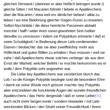
gleichen Verstand / (darinnen er aber heßlich betrogen wurde /)
gleiche Sitten / mit Macarien führete / liebete er Apatilevcheris
über die Macarien / etwa weil ers dienlicher befand / allda zu
lieben / wo eine Belohnung gleicher Gegen-Gunst zu erwarten.
Selbst Atychintida / die diese heimliche Passionen alsbald
merckte / halff / wider ihren sonst-gewohnten Sinn /selber
dieselbe zu versüssen / indem sie Polyphilum erinnerte / daß er
seine Schuldigkeit / in Bedienung dieser Lieb-verdienenden
Damen / beobachte: das sie aber zweiffelsfrey mehr aus
Höflichkeit und guten Willen zu erhalten / thun müssen / weil sie
sahe / daß Apatilevcheris etwas solches verlange: als aus dem
Ernst der Warheit: welcher Befehl / er mochte herkommen wo er
wolle / dem Polyphilo sehr angenehm war.
Die Liebe bey Apatilevcheris war verstärcket /durch das
Lob / so die Königin Polyphilo beylegte /und die besondere Ehre
/ damit sie seine Würde noch grösser machte: bey Polyphilo
aber entzündeten die funcklende Augen der wunder-freundlichen
Apatilevcheris / das Hertz dergestalt / daß er seine Liebe
[571]
auch nicht mehr bergen konte / sondern hinwieder / mit Lieb-
winckenden Blicken / den Strahl seiner Freundlichkeit / ihrem