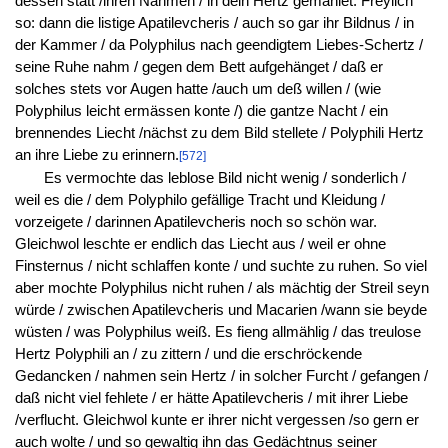
dessen statt /ihren Nahmen / in dein Hertz gemahlet. Freylich
so: dann die listige Apatilevcheris / auch so gar ihr Bildnus / in
der Kammer / da Polyphilus nach geendigtem Liebes-Schertz /
seine Ruhe nahm / gegen dem Bett aufgehänget / daß er
solches stets vor Augen hatte /auch um deß willen / (wie
Polyphilus leicht ermässen konte /) die gantze Nacht / ein
brennendes Liecht /nächst zu dem Bild stellete / Polyphili Hertz
an ihre Liebe zu erinnern.
[572]
Es vermochte das leblose Bild nicht wenig / sonderlich /
weil es die / dem Polyphilo gefällige Tracht und Kleidung /
vorzeigete / darinnen Apatilevcheris noch so schön war.
Gleichwol leschte er endlich das Liecht aus / weil er ohne
Finsternus / nicht schlaffen konte / und suchte zu ruhen. So viel
aber mochte Polyphilus nicht ruhen / als mächtig der Streil seyn
würde / zwischen Apatilevcheris und Macarien /wann sie beyde
wüsten / was Polyphilus weiß. Es fieng allmählig / das treulose
Hertz Polyphili an / zu zittern / und die erschröckende
Gedancken / nahmen sein Hertz / in solcher Furcht / gefangen /
daß nicht viel fehlete / er hätte Apatilevcheris / mit ihrer Liebe
/verflucht. Gleichwol kunte er ihrer nicht vergessen /so gern er
auch wolte / und so gewaltig ihn das Gedächtnus seiner