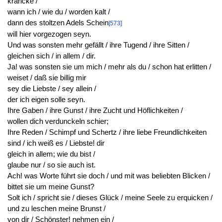
kräncke /
wann ich / wie du / worden kalt /
dann des stoltzen Adels Schein
[573]
will hier vorgezogen seyn.
Und was sonsten mehr gefällt / ihre Tugend / ihre Sitten /
gleichen sich / in allem / dir.
Ja! was sonsten sie um mich / mehr als du / schon hat erlitten /
weiset / daß sie billig mir
sey die Liebste / sey allein /
der ich eigen solle seyn.
Ihre Gaben / ihre Gunst / ihre Zucht und Höflichkeiten /
wollen dich verdunckeln schier;
Ihre Reden / Schimpf und Schertz / ihre liebe Freundlichkeiten
sind / ich weiß es / Liebste! dir
gleich in allem; wie du bist /
glaube nur / so sie auch ist.
Ach! was Worte führt sie doch / und mit was beliebten Blicken /
bittet sie um meine Gunst?
Solt ich / spricht sie / dieses Glück / meine Seele zu erquicken /
und zu leschen meine Brunst /
von dir / Schönster! nehmen ein /