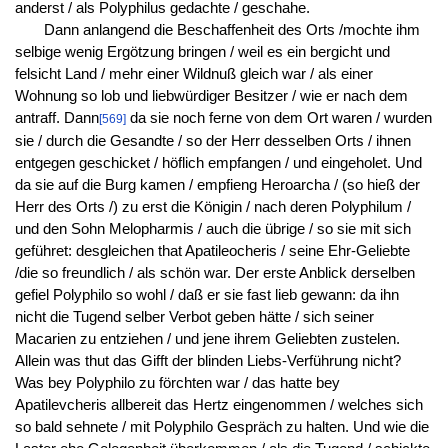
anderst / als Polyphilus gedachte / geschahe.
Dann anlangend die Beschaffenheit des Orts /mochte ihm
selbige wenig Ergötzung bringen / weil es ein bergicht und
felsicht Land / mehr einer Wildnuß gleich war / als einer
Wohnung so lob und liebwürdiger Besitzer / wie er nach dem
antraff. Dann
da sie noch ferne von dem Ort waren / wurden
[569]
sie / durch die Gesandte / so der Herr desselben Orts / ihnen
entgegen geschicket / höflich empfangen / und eingeholet. Und
da sie auf die Burg kamen / empfieng Heroarcha / (so hieß der
Herr des Orts /) zu erst die Königin / nach deren Polyphilum /
und den Sohn Melopharmis / auch die übrige / so sie mit sich
geführet: desgleichen that Apatileocheris / seine Ehr-Geliebte
/die so freundlich / als schön war. Der erste Anblick derselben
gefiel Polyphilo so wohl / daß er sie fast lieb gewann: da ihn
nicht die Tugend selber Verbot geben hätte / sich seiner
Macarien zu entziehen / und jene ihrem Geliebten zustelen.
Allein was thut das Gifft der blinden Liebs-Verführung nicht?
Was bey Polyphilo zu förchten war / das hatte bey
Apatilevcheris allbereit das Hertz eingenommen / welches sich
so bald sehnete / mit Polyphilo Gespräch zu halten. Und wie die