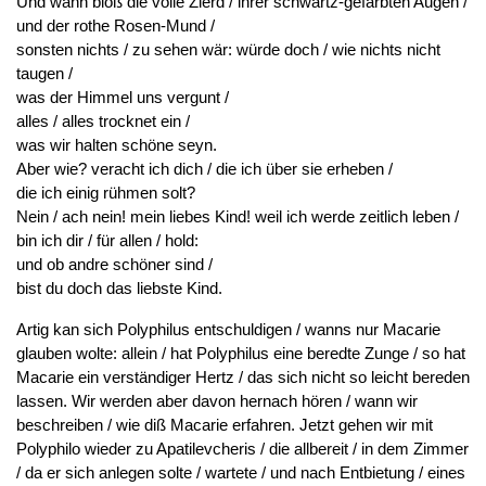
Und wann bloß die volle Zierd / ihrer schwartz-gefärbten Augen /
und der rothe Rosen-Mund /
sonsten nichts / zu sehen wär: würde doch / wie nichts nicht
taugen /
was der Himmel uns vergunt /
alles / alles trocknet ein /
was wir halten schöne seyn.
Aber wie? veracht ich dich / die ich über sie erheben /
die ich einig rühmen solt?
Nein / ach nein! mein liebes Kind! weil ich werde zeitlich leben /
bin ich dir / für allen / hold:
und ob andre schöner sind /
bist du doch das liebste Kind.
Artig kan sich Polyphilus entschuldigen / wanns nur Macarie
glauben wolte: allein / hat Polyphilus eine beredte Zunge / so hat
Macarie ein verständiger Hertz / das sich nicht so leicht bereden
lassen. Wir werden aber davon hernach hören / wann wir
beschreiben / wie diß Macarie erfahren. Jetzt gehen wir mit
Polyphilo wieder zu Apatilevcheris / die allbereit / in dem Zimmer
/ da er sich anlegen solte / wartete / und nach Entbietung / eines