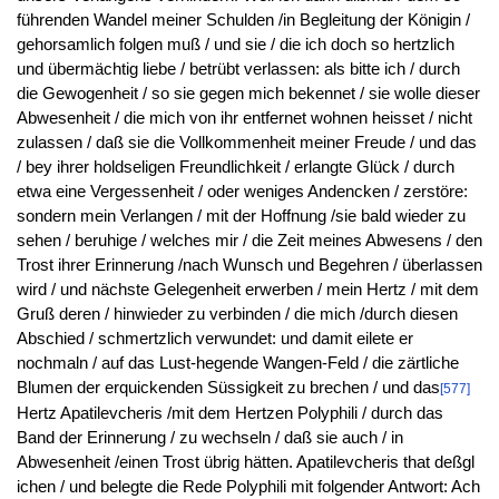
führenden Wandel meiner Schulden /in Begleitung der Königin /
gehorsamlich folgen muß / und sie / die ich doch so hertzlich
und übermächtig liebe / betrübt verlassen: als bitte ich / durch
die Gewogenheit / so sie gegen mich bekennet / sie wolle dieser
Abwesenheit / die mich von ihr entfernet wohnen heisset / nicht
zulassen / daß sie die Vollkommenheit meiner Freude / und das
/ bey ihrer holdseligen Freundlichkeit / erlangte Glück / durch
etwa eine Vergessenheit / oder weniges Andencken / zerstöre:
sondern mein Verlangen / mit der Hoffnung /sie bald wieder zu
sehen / beruhige / welches mir / die Zeit meines Abwesens / den
Trost ihrer Erinnerung /nach Wunsch und Begehren / überlassen
wird / und nächste Gelegenheit erwerben / mein Hertz / mit dem
Gruß deren / hinwieder zu verbinden / die mich /durch diesen
Abschied / schmertzlich verwundet: und damit eilete er
nochmaln / auf das Lust-hegende Wangen-Feld / die zärtliche
Blumen der erquickenden Süssigkeit zu brechen / und das
[577]
Hertz Apatilevcheris /mit dem Hertzen Polyphili / durch das
Band der Erinnerung / zu wechseln / daß sie auch / in
Abwesenheit /einen Trost übrig hätten. Apatilevcheris that deßgl
ichen / und belegte die Rede Polyphili mit folgender Antwort: Ach