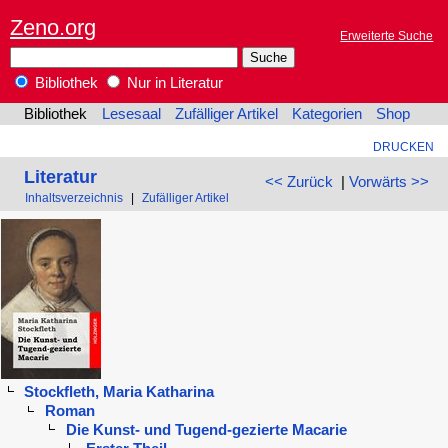
Zeno.org
Erweiterte Suche
Bibliothek
Nur in Literatur
Bibliothek
Lesesaal
Zufälliger Artikel
Kategorien
Shop
DRUCKEN
Literatur
<< Zurück
|
Vorwärts >>
Inhaltsverzeichnis
|
Zufälliger Artikel
Stockfleth, Maria Katharina
Roman
Die Kunst- und Tugend-gezierte Macarie