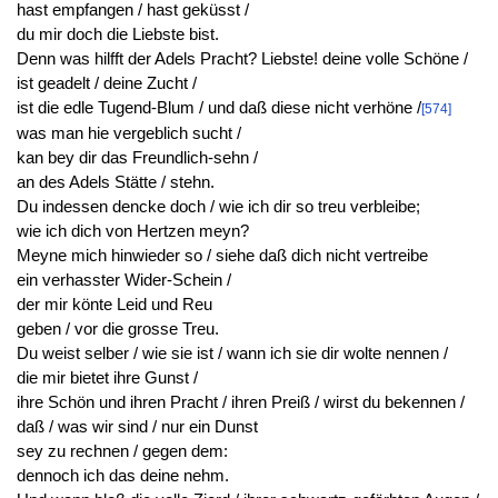
hast empfangen / hast geküsst /
du mir doch die Liebste bist.
Denn was hilfft der Adels Pracht? Liebste! deine volle Schöne /
ist geadelt / deine Zucht /
ist die edle Tugend-Blum / und daß diese nicht verhöne /
[574]
was man hie vergeblich sucht /
kan bey dir das Freundlich-sehn /
an des Adels Stätte / stehn.
Du indessen dencke doch / wie ich dir so treu verbleibe;
wie ich dich von Hertzen meyn?
Meyne mich hinwieder so / siehe daß dich nicht vertreibe
ein verhasster Wider-Schein /
der mir könte Leid und Reu
geben / vor die grosse Treu.
Du weist selber / wie sie ist / wann ich sie dir wolte nennen /
die mir bietet ihre Gunst /
ihre Schön und ihren Pracht / ihren Preiß / wirst du bekennen /
daß / was wir sind / nur ein Dunst
sey zu rechnen / gegen dem:
dennoch ich das deine nehm.