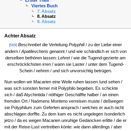
Erster Theil
Viertes Buch
7. Absatz
8. Absatz
9. Absatz
Achter Absatz
Beschreibet
die Verleitung
Polyphili
/ zu der Liebe einer
[569]
andern /
Apatilevcheris
genannt / und wie schändlich er sich von
derselben bethören lassen:
Lehret
/ wie die Tugend-gezierte am
erschröcklichsten irren / wann sie Laster / unter dem Tugend-
Schein / nehren / und sich unvorsichtig betrügen.
Nun wollen wir Macarien eine Weile ruhen lassen /und sehen /
was sich sonsten ferner mit Polyphilo begeben. Es schickte
sich / daß Atychintida / nöthiger Geschäffte halber / an einen
fremden Ort / Naömens Monteno verreisen muste / deßwegen
sie Polyphilum zum Geferten ansprach / welches er auch nicht
abschlagen dorffte. Zu dem kam es nicht ungelegen /sonderlich
jetzo / da es wegen Macarien unruhige Gedancken erlitte / die er
mit der Reise-Lust vertreiben könte: wie dann allerdings / aber