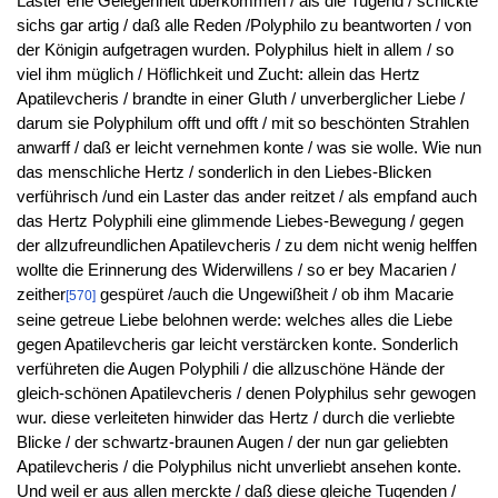
Laster ehe Gelegenheit überkommen / als die Tugend / schickte
sichs gar artig / daß alle Reden /Polyphilo zu beantworten / von
der Königin aufgetragen wurden. Polyphilus hielt in allem / so
viel ihm müglich / Höflichkeit und Zucht: allein das Hertz
Apatilevcheris / brandte in einer Gluth / unverberglicher Liebe /
darum sie Polyphilum offt und offt / mit so beschönten Strahlen
anwarff / daß er leicht vernehmen konte / was sie wolle. Wie nun
das menschliche Hertz / sonderlich in den Liebes-Blicken
verführisch /und ein Laster das ander reitzet / als empfand auch
das Hertz Polyphili eine glimmende Liebes-Bewegung / gegen
der allzufreundlichen Apatilevcheris / zu dem nicht wenig helffen
wollte die Erinnerung des Widerwillens / so er bey Macarien /
zeither
gespüret /auch die Ungewißheit / ob ihm Macarie
[570]
seine getreue Liebe belohnen werde: welches alles die Liebe
gegen Apatilevcheris gar leicht verstärcken konte. Sonderlich
verführeten die Augen Polyphili / die allzuschöne Hände der
gleich-schönen Apatilevcheris / denen Polyphilus sehr gewogen
wur. diese verleiteten hinwider das Hertz / durch die verliebte
Blicke / der schwartz-braunen Augen / der nun gar geliebten
Apatilevcheris / die Polyphilus nicht unverliebt ansehen konte.
Und weil er aus allen merckte / daß diese gleiche Tugenden /