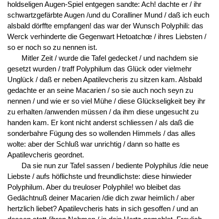
holdseligen Augen-Spiel entgegen sandte: Ach! dachte er / ihr
schwartzgefärbte Augen /und du Coralliner Mund / daß ich euch
alsbald dörffte empfangen! das war der Wunsch Polyphili: das
Werck verhinderte die Gegenwart Hetoatchœ / ihres Liebsten /
so er noch so zu nennen ist.
Mitler Zeit / wurde die Tafel gedecket / und nachdem sie
gesetzt wurden / traff Polyphilum das Glück oder vielmehr
Unglück / daß er neben Apatilevcheris zu sitzen kam. Alsbald
gedachte er an seine Macarien / so sie auch noch seyn zu
nennen / und wie er so viel Mühe / diese Glückseligkeit bey ihr
zu erhalten /anwenden müssen / da ihm diese ungesucht zu
handen kam. Er kont nicht anderst schliessen / als daß die
sonderbahre Fügung des so wollenden Himmels / das alles
wolte: aber der Schluß war unrichtig / dann so hatte es
Apatilevcheris geordnet.
Da sie nun zur Tafel sassen / bediente Polyphilus /die neue
Liebste / aufs höflichste und freundlichste: diese hinwieder
Polyphilum. Aber du treuloser Polyphile! wo bleibet das
Gedächtnuß deiner Macarien /die dich zwar heimlich / aber
hertzlich liebet? Apatilevcheris hats in sich gesoffen / und an