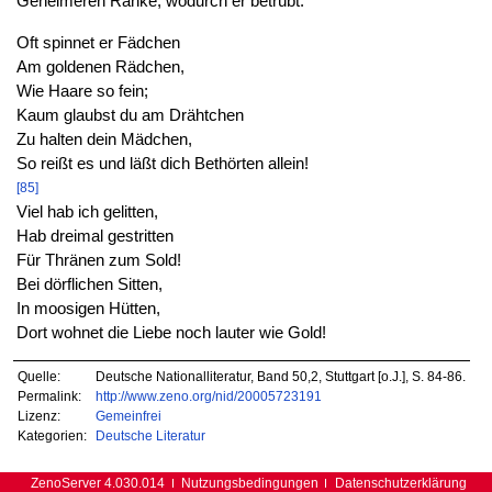
Geheimeren Ränke, wodurch er betrübt.
Oft spinnet er Fädchen
Am goldenen Rädchen,
Wie Haare so fein;
Kaum glaubst du am Drähtchen
Zu halten dein Mädchen,
So reißt es und läßt dich Bethörten allein!
[85]
Viel hab ich gelitten,
Hab dreimal gestritten
Für Thränen zum Sold!
Bei dörflichen Sitten,
In moosigen Hütten,
Dort wohnet die Liebe noch lauter wie Gold!
Quelle:
Deutsche Nationalliteratur, Band 50,2, Stuttgart [o.J.], S. 84-86.
Permalink:
http://www.zeno.org/nid/20005723191
Lizenz:
Gemeinfrei
Kategorien:
Deutsche Literatur
ZenoServer 4.030.014
Nutzungsbedingungen
Datenschutzerklärung