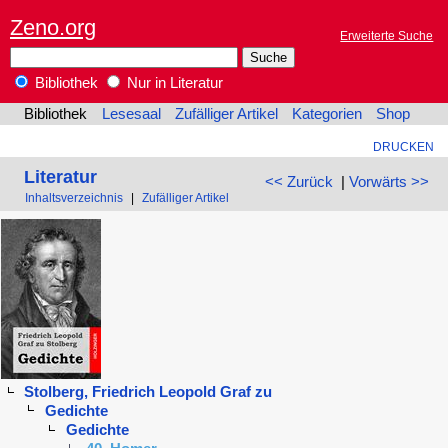
Zeno.org
Erweiterte Suche
Bibliothek
Nur in Literatur
Bibliothek
Lesesaal
Zufälliger Artikel
Kategorien
Shop
DRUCKEN
Literatur
<< Zurück
|
Vorwärts >>
Inhaltsverzeichnis
|
Zufälliger Artikel
Stolberg, Friedrich Leopold Graf zu
Gedichte
Gedichte