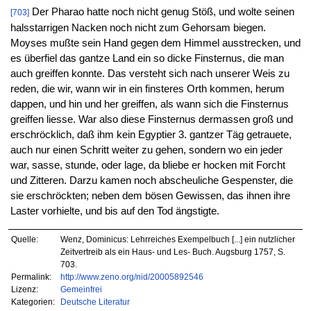
Der Pharao hatte noch nicht genug Stöß, und wolte seinen
[703]
halsstarrigen Nacken noch nicht zum Gehorsam biegen.
Moyses mußte sein Hand gegen dem Himmel ausstrecken, und
es überfiel das gantze Land ein so dicke Finsternus, die man
auch greiffen konnte. Das versteht sich nach unserer Weis zu
reden, die wir, wann wir in ein finsteres Orth kommen, herum
dappen, und hin und her greiffen, als wann sich die Finsternus
greiffen liesse. War also diese Finsternus dermassen groß und
erschröcklich, daß ihm kein Egyptier 3. gantzer Täg getrauete,
auch nur einen Schritt weiter zu gehen, sondern wo ein jeder
war, sasse, stunde, oder lage, da bliebe er hocken mit Forcht
und Zitteren. Darzu kamen noch abscheuliche Gespenster, die
sie erschröckten; neben dem bösen Gewissen, das ihnen ihre
Laster vorhielte, und bis auf den Tod ängstigte.
Quelle:
Wenz, Dominicus: Lehrreiches Exempelbuch [...] ein nutzlicher
Zeitvertreib als ein Haus- und Les- Buch. Augsburg 1757, S.
703.
Permalink:
http://www.zeno.org/nid/20005892546
Lizenz:
Gemeinfrei
Kategorien:
Deutsche Literatur