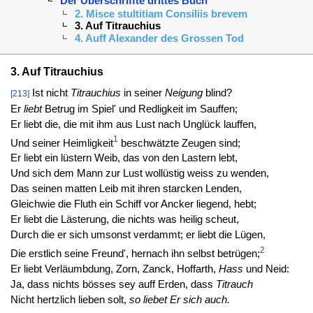
Der Uberschriffte drittes Buch
2. Misce stultitiam Consiliis brevem
3. Auf Titrauchius
4. Auff Alexander des Grossen Tod
3. Auf Titrauchius
Ist nicht
Titrauchius
in seiner
Neigung
blind?
[213]
Er
liebt
Betrug im Spiel' und Redligkeit im Sauffen;
Er liebt die, die mit ihm aus Lust nach Unglück lauffen,
1
Und seiner Heimligkeit
beschwätzte Zeugen sind;
Er liebt ein lüstern Weib, das von den Lastern lebt,
Und sich dem Mann zur Lust wollüstig weiss zu wenden,
Das seinen matten Leib mit ihren starcken Lenden,
Gleichwie die Fluth ein Schiff vor Ancker liegend, hebt;
Er liebt die Lästerung, die nichts was heilig scheut,
Durch die er sich umsonst verdammt; er liebt die Lügen,
2
Die erstlich seine Freund', hernach ihn selbst betrügen;
Er liebt Verläumbdung, Zorn, Zanck, Hoffarth,
Hass
und Neid:
Ja, dass nichts bösses sey auff Erden, dass
Titrauch
Nicht hertzlich lieben solt,
so liebet Er sich auch.