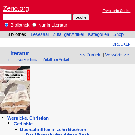
Zeno.org
Erweiterte Suche
Bibliothek
Nur in Literatur
Bibliothek
Lesesaal
Zufälliger Artikel
Kategorien
Shop
DRUCKEN
Literatur
<< Zurück
|
Vorwärts >>
Inhaltsverzeichnis
|
Zufälliger Artikel
Wernicke, Christian
Gedichte
Überschrifften in zehn Büchern