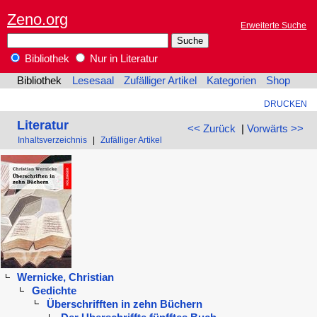
Zeno.org
Erweiterte Suche
Bibliothek
Nur in Literatur
Bibliothek
Lesesaal
Zufälliger Artikel
Kategorien
Shop
DRUCKEN
Literatur
<< Zurück
|
Vorwärts >>
Inhaltsverzeichnis
|
Zufälliger Artikel
Wernicke, Christian
Gedichte
Überschrifften in zehn Büchern