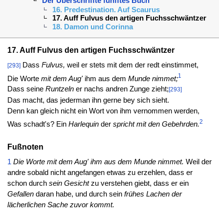
Der Uberschriffte fünfftes Buch
16. Predestination. Auf Scaurus
17. Auff Fulvus den artigen Fuchsschwäntzer
18. Damon und Corinna
17. Auff Fulvus den artigen Fuchsschwäntzer
Dass
Fulvus,
weil er stets mit dem der redt einstimmet,
[293]
1
Die Worte
mit dem Aug'
ihm aus dem
Munde nimmet;
Dass seine
Runtzeln
er nachs andren Zunge zieht;
[293]
Das macht, das jederman ihn gerne bey sich sieht.
Denn kan gleich nicht ein Wort von ihm vernommen werden,
2
Was schadt's? Ein
Harlequin
der
spricht mit den Gebehrden.
Fußnoten
1
Die Worte mit dem Aug' ihm aus dem Munde nimmet.
Weil der
andre sobald nicht angefangen etwas zu erzehlen, dass er
schon durch
sein Gesicht
zu verstehen giebt, dass er ein
Gefallen
daran habe, und durch sein
frühes Lachen der
lächerlichen Sache zuvor kommt.