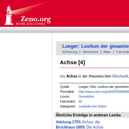
Lueger: Lexikon der gesamte
Einführung
|
Stichwörter
|
Bilder
|
Faksimil
Achse [4]
Achse
in der
theoretischen
Mechanik
[66]
Quelle:
Lueger, Otto: Lexikon der gesamten T
Permalink:
http://www.zeno.org/nid/200059486
Lizenz:
Gemeinfrei
Faksimiles:
66
Kategorien:
Lexikalischer Artikel
Ähnliche Einträge in anderen Lexika
Adelung-1793
:
Achse, die
Brockhaus-1809
:
Die Achse