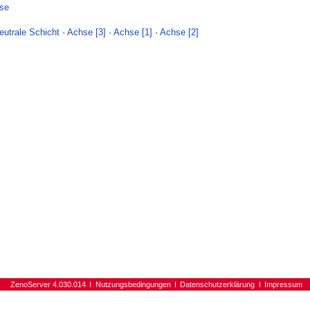
se
eutrale Schicht
·
Achse [3]
·
Achse [1]
·
Achse [2]
ZenoServer 4.030.014
Nutzungsbedingungen
Datenschutzerklärung
Impressum