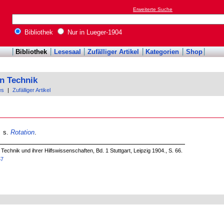
Erweiterte Suche
Bibliothek
Nur in Lueger-1904
Bibliothek
Lesesaal
Zufälliger Artikel
Kategorien
Shop
n Technik
es
|
Zufälliger Artikel
,
s.
Rotation
.
echnik und ihrer Hilfswissenschaften, Bd. 1 Stuttgart, Leipzig 1904., S. 66.
57