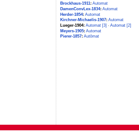
Brockhaus-1911
:
Automat
DamenConvLex-1834
:
Automat
Herder-1854
:
Automat
Kirchner-Michaelis-1907
:
Automat
Lueger-1904:
Automat [3]
·
Automat [2]
Meyers-1905
:
Automat
Pierer-1857
:
Autŏmat