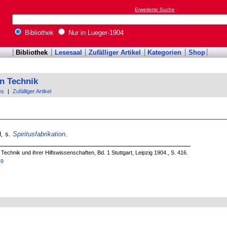
Erweiterte Suche
Bibliothek
Nur in Lueger-1904
Bibliothek
Lesesaal
Zufälliger Artikel
Kategorien
Shop
n Technik
es
|
Zufälliger Artikel
,
s.
Spiritusfabrikation
.
echnik und ihrer Hilfswissenschaften, Bd. 1 Stuttgart, Leipzig 1904., S. 416.
69