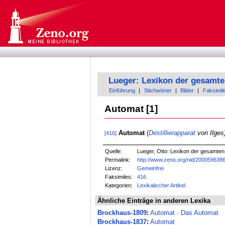
Lueger: Lexikon der gesamte
Einführung
|
Stichwörter
|
Bilder
|
Faksimil
Automat [1]
Automat
(
Destillierapparat
von Ilges)
[416]
Quelle:
Lueger, Otto: Lexikon der gesamten T
Permalink:
http://www.zeno.org/nid/200059638
Lizenz:
Gemeinfrei
Faksimiles:
416
Kategorien:
Lexikalischer Artikel
Ähnliche Einträge in anderen Lexika
Brockhaus-1809
:
Automat
·
Das Automat
Brockhaus-1837
:
Automat