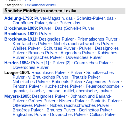
Kategorien:
Lexikalischer Artikel
Ähnliche Einträge in anderen Lexika
Adelung-1793
:
Pulver-Magazin, das
·
Schwitz-Pulver, das
·
Carthäuser-Pulver, das
·
Pulver, das
Brockhaus-1809
:
Pulver
·
Das (Schieß-) Pulver
Brockhaus-1837
:
Pulver
Brockhaus-1911
:
Designolles Pulver
·
Prismatisches Pulver
·
Kurellasches Pulver
·
Nobels rauchschwaches Pulver
·
Weißes Pulver
·
Schultzes Pulver
·
Pulver
·
Dessignolles
Pulver
·
Braunes Pulver
·
Augendres Pulver
·
Kubisches
Pulver
·
Englisches Pulver
·
Doversches Pulver
Herder-1854
:
Pulver [1]
·
Pulver [2]
·
Cosmisches Pulver
·
Doversches Pulver
Lueger-1904:
Rauchloses Pulver
·
Pulver
·
Schultzesches
Pulver
·
v. Brauksches Pulver
·
Trautzls Pulver
·
Nobelsches Pulver
·
Boboeufs Pulver
·
Augendres Pulver
·
Fentons Pulver
·
Küchelsches Pulver
·
Feuerlöschbombe, -
granate, -flasche, -masse, -mittel, chemische, -pulver
Meyers-1905
:
Designolles Pulver
·
Johnson und Barland-
Pulver
·
Grünes Pulver
·
Nissers Pulver
·
Pantelits Pulver
·
Offensives Pulver
·
Nobels rauchschwaches Pulver
·
Brugères Pulver
·
Braunes Pulver
·
Borlinettos Pulver
·
Englisches Pulver
·
Doversches Pulver
·
Callous Pulver