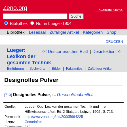
Zeno.org
Erweiterte Suche
Bibliothek
Nur in Lueger-1904
Bibliothek
Lesesaal
Zufälliger Artikel
Kategorien
Shop
DRUCKEN
Lueger:
<< Descartessches Blatt
|
Desinfektion >>
Lexikon der
gesamten Technik
Einführung
|
Stichwörter
|
Bilder
|
Faksimiles
|
Zufälliger Artikel
Designolles Pulver
Designolles Pulver
, s.
Geschoßtreibmittel
.
[713]
Quelle:
Lueger, Otto: Lexikon der gesamten Technik und ihrer
Hilfswissenschaften, Bd. 2 Stuttgart, Leipzig 1905., S. 713.
Permalink:
http://www.zeno.org/nid/20005994225
Lizenz:
Gemeinfrei
Faksimiles:
713